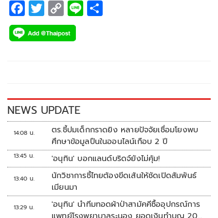
F
T
C
Li
S
ac
wi
o
n
h
e
tt
p
e
ar
b
er
y
e
o
Li
o
n
k
k
NEWS UPDATE
ตร.ชี้ปมเด็กกราดยิง หลายปัจจัยเชื่อมโยงพบ
14:08 น.
ศึกษาข้อมูลปืนในออนไลน์เกือบ 2 ปี
13:45 น.
'อนุทิน' บอกแลนด์บริดจ์ยังไม่คุ้ม!
นักวิชาการชี้ไทยต้องขีดเส้นให้ชัดเปิดสัมพันธ์
13:40 น.
เมียนมา
'อนุทิน' นำทีมทอดผ้าป่าสามัคคีซื้ออุปกรณ์การ
13:29 น.
แพทย์โรงพยาบาลระนอง ยอดเงินทำบุญ 20