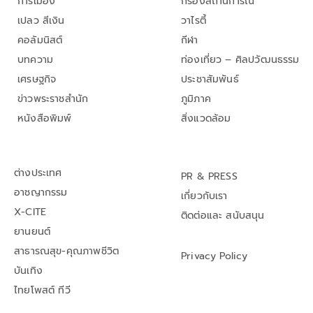
การเมือง
กรองสถานการณ์
เปลว สีเงิน
วาไรตี้
คอลัมนิสต์
กีฬา
บทความ
ท่องเที่ยว – ศิลปวัฒนธรรม
เศรษฐกิจ
ประชาสัมพันธ์
ข่าวพระราชสำนัก
ภูมิภาค
หนังสือพิมพ์
สิ่งแวดล้อม
ต่างประเทศ
PR & PRESS
อาชญากรรม
เกี่ยวกับเรา
X-CITE
ติดต่อและ สนับสนุน
ยานยนต์
สาธารณสุข-คุณภาพชีวิต
Privacy Policy
บันเทิง
ไทยโพสต์ ทีวี