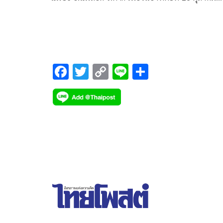
2568 ที่ผ่านมา
F
T
C
Li
S
ac
wi
o
n
h
e
tt
p
e
ar
b
er
y
e
o
Li
o
n
k
k