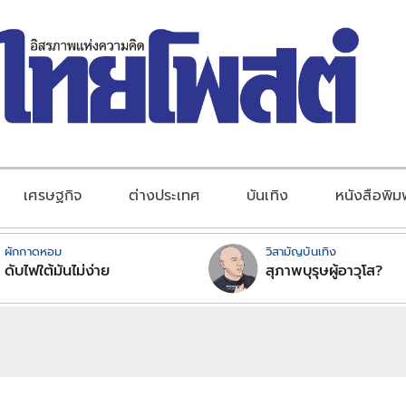
เศรษฐกิจ
ต่างประเทศ
บันเทิง
หนังสือพิม
ผักกาดหอม
วิสามัญบันเทิง
ดับไฟใต้มันไม่ง่าย
สุภาพบุรุษผู้อาวุโส?