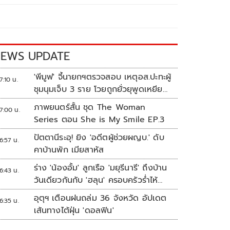
EWS UPDATE
'พีมูฟ' จี้นายกฯตรวจสอบ เหตุอส.ปะทะผู้
7:10 น.
ชุมนุมเจ็บ 3 ราย โวยถูกยั่วยุพูดเหยียด
หยาม
ภาพยนตร์สั้น ชุด The Woman
7:00 น.
Series ตอน She is My Smile EP.3
ปัตตานีระอุ! ยิง 'อดีตผู้ช่วยผญบ.' ดับ
6:57 น.
คาบ้านพัก เมียสาหัส
ร่าง 'น้องอั้ม' ลูกเรือ 'มยุรีนารี' ถึงบ้าน
6:43 น.
วันเดียวกันกับ 'ฮลุน' ครอบครัวร่ำไห้
เผยฝันอยากเป็นทหารเรือ
อุตุฯ เตือนฝนถล่ม 36 จังหวัด อัปเดต
6:35 น.
เส้นทางไต้ฝุ่น 'ดอลฟิน'