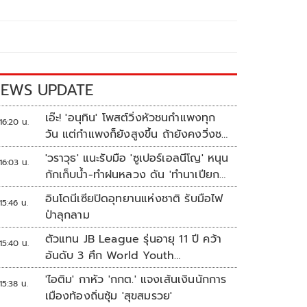
EWS UPDATE
เอ๊ะ! 'อนุทิน' โพสต์วิ่งหัวชนกำแพงทุก
16:20 น.
วัน แต่กำแพงก็ยังสูงขึ้น ถ้ายังคงวิ่งชน
อยู่มันก็เจ็บหัวอีก
'วราวุธ' แนะรับมือ 'ซูเปอร์เอลนีโญ' หนุน
16:03 น.
กักเก็บน้ำ-ทำฝนหลวง ดัน 'ทำนาเปียก
สลับแห้ง'
อินโดนีเซียปิดอุทยานแห่งชาติ รับมือไฟ
15:46 น.
ป่าลุกลาม
ตัวแทน JB League รุ่นอายุ 11 ปี คว้า
15:40 น.
อันดับ 3 ศึก World Youth
Championship 2026 ที่สิงคโปร์
'ไอติม' กาหัว 'กกต.' แจงเส้นเงินนักการ
15:38 น.
เมืองท้องถิ่นซุ้ม 'สุขสมรวย'