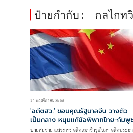
ป้ายกำกับ :
กลไกทวิ
14 พฤศจิกายน 2568
'อดีตสว.' ขอบคุณรัฐบาลจีน วางตัว
เป็นกลาง หนุนแก้ข้อพิพาทไทย-กัมพู
ในระดับทวิภาคี
นายสมชาย แสวงการ อดีตสมาชิกวุฒิสภา อดีตประธ