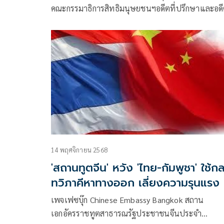
คณะกรรมาธิการสิทธิมนุษยชนฯอดีตที่ปรึกษาและอด
รองประธานคณะกรรมาธิการการต่างประเทศ โพสต์ข
ความผ่านเฟซบุ๊กว่า #ขอบคุณจีน #ทวิภาคี
14 พฤศจิกายน 2568
'สถานทูตจีน' หวัง 'ไทย-กัมพูชา' ใช้ก
ทวิภาคีหาทางออก เลี่ยงความรุนแรง
เพจเฟซบุ๊ก Chinese Embassy Bangkok สถาน
เอกอัครราชทูตสาธารณรัฐประชาชนจีนประจำ