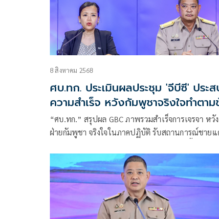
8 สิงหาคม 2568
ศบ.ทก. ประเมินผลประชุม 'จีบีซี' ประส
ความสำเร็จ หวังกัมพูชาจริงใจทำตามข
ตกลงหยุดยิง
“ศบ.ทก.” สรุปผล GBC ภาพรวมสำเร็จการเจรจา หวัง
ฝ่ายกัมพูชา จริงใจในภาคปฏิบัติ รับสถานการณ์ชาย
ไทย-เขมร ยังเฝ้าระวัง หลังพบโดรนบินบางพื้นที่ “ศศ
กานต์”ย้ำภารกิจ“บุ๋ม ปนัดดา”โฆษกจิตอาสา ศบ.ทก.
สนับสนุนสื่อสารข้อมูลที่เป็นความจริงทางออนไลน์ ย้
เป้าหมายรัฐบาลพาปชช.กลับภูมิลำเนาอย่างปลอดภั
100 % ”กต.“ กำชับทูต-กงศุลใหญ่-ขรก.ไทย ชี้แจง
ประชาคม ไทยยึดหลักสากล -สุจริตใจ