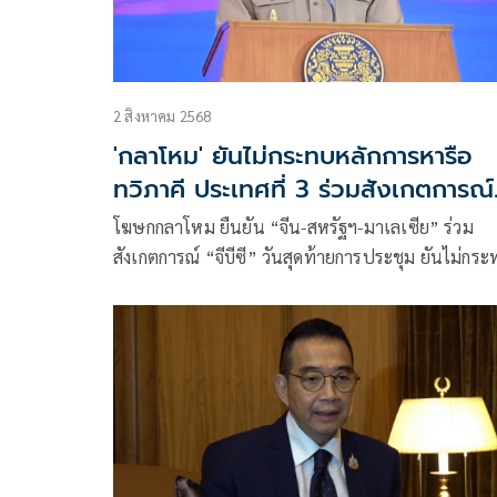
2 สิงหาคม 2568
'กลาโหม' ยันไม่กระทบหลักการหารือ
ทวิภาคี ประเทศที่ 3 ร่วมสังเกตการณ์
GBC
โฆษกกลาโหม ยืนยัน “จีน-สหรัฐฯ-มาเลเซีย” ร่วม
สังเกตการณ์ “จีบีซี” วันสุดท้ายการประชุม ยันไม่กร
หลักการหารือทวิภาคี