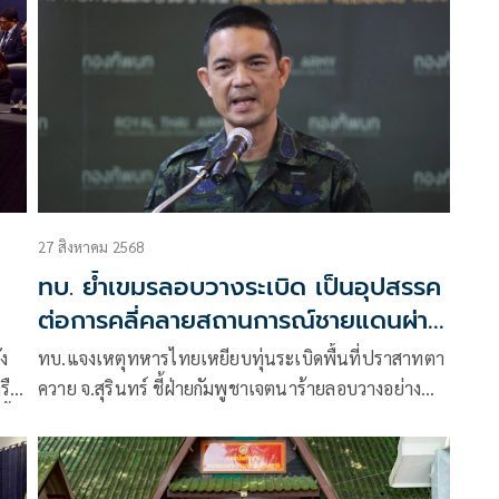
27 สิงหาคม 2568
ทบ. ย้ำเขมรลอบวางระเบิด เป็นอุปสรรค
ต่อการคลี่คลายสถานการณ์ชายแดนผ่าน
กลไกทวิภาคี
ัง
ทบ.แจงเหตุทหารไทยเหยียบทุ่นระเบิดพื้นที่ปราสาทตา
รือ
ควาย จ.สุรินทร์ ชี้ฝ่ายกัมพูชาเจตนาร้ายลอบวางอย่าง
้ มี
จงใจ เป็นพฤติกรรมต่อเนื่อง ย้ำละเมิดข้อตกลงหยุดยิง
และอนุสัญญาออตตาวาอย่างต่อเนื่อง