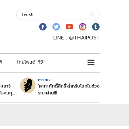
LINE : @THAIPOST
พ์
ไทยโพสต์ ทีวี
ทรรศนะ
ะเสาร์
'คาถาศักดิ์สิทธิ์'สำหรับโลกในช่วง
ับคนทุก
ระยะผ่าน!!!