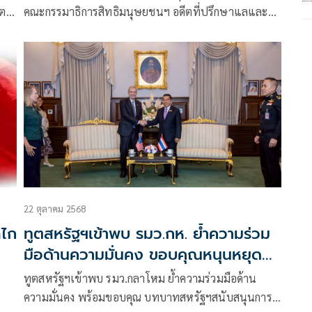
ีต
คณะกรรมาธิการสิทธิมนุษยชนฯ อดีตที่ปรึกษาแลและ
้อ
อดีตรองประธานคณะกรรมาธิการการต่างประเทศ โพสต์
ข้อความผ่านเฟซบุ๊กว่า กระทรวงต่างประเทศมีไว้ทำไม
22 ตุลาคม 2568
ลไก
ทูตสหรัฐฯเข้าพบ รมว.กห. ย้ำความร่วม
มือด้านความมั่นคง ขอบคุณหนุนหยุดยิง
ไทย–กัมพูชา
ทูตสหรัฐฯเข้าพบ รมว.กลาโหม ย้ำความร่วมมือด้าน
ความมั่นคง พร้อมขอบคุณ บทบาทสหรัฐฯสนับสนุนการ