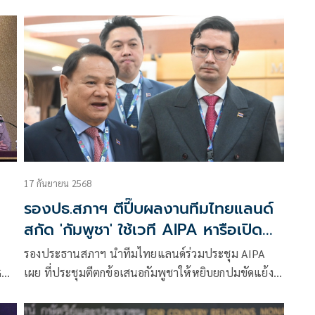
เจรจาหยุดยิง ไทย–กัมพูชา
17 กันยายน 2568
รองปธ.สภาฯ ตีปี๊บผลงานทีมไทยแลนด์
สกัด 'กัมพูชา' ใช้เวที AIPA หารือเปิด
ด่านชายแดน
รองประธานสภาฯ นำทีมไทยแลนด์ร่วมประชุม AIPA
GBC
เผย ที่ประชุมตีตกข้อเสนอกัมพูชาให้หยิบยกปมขัดแย้ง
าบ
กับไทยมาหารือ ยัน AIPA ไม่ใช่เวทีคู่ขัดแย้ง