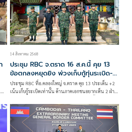
14 สิงหาคม 2568
ก
ประชุม RBC จ.ตราด 16 ส.ค.นี้ คุย 13
ข้อตกลงหยุดยิง พ่วงเก็บกู้ทุ่นระเบิด-
ปราบแก๊งคอลฯ
ประชุม RBC ที่อ.คลองใหญ่ จ.ตราด คุย 13 ประเด็น +2
ะ
เน้นเก็บกู้ระเบิดเท่านั้น ด้านภาคเอกชนอยากเห็น 2 ฝ่าย
สงบ ธุรกิจได้เดินหน้า หวั่นความขัดแย้งยืดเยื้อส่งผลกระ
ทบหนัก