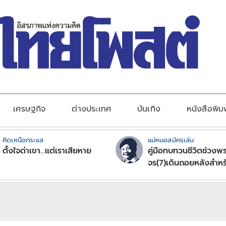
เศรษฐกิจ
ต่างประเทศ
บันเทิง
หนังสือพิม
คิดเหนือกระแส
แม่หมอสมัครเล่น
ตั้งใจด่าเขา...แต่เราเสียหาย
คู่มือทบทวนชีวิตช่วงพร
จร(7)เดินถอยหลังสำหร
ลัคนาราศีตอนที่2