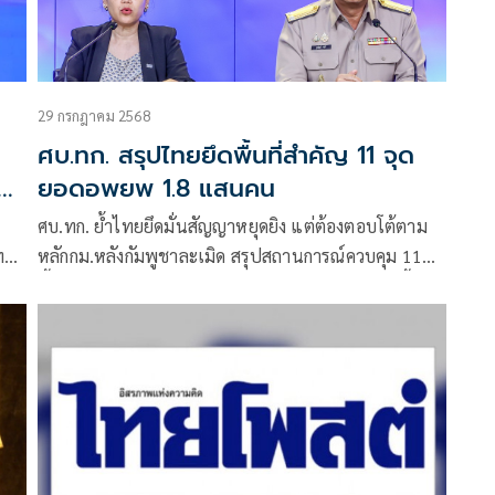
29 กรกฎาคม 2568
ศบ.ทก. สรุปไทยยึดพื้นที่สำคัญ 11 จุด
ยอดอพยพ 1.8 แสนคน
ศบ.ทก. ย้ำไทยยึดมั่นสัญญาหยุดยิง แต่ต้องตอบโต้ตาม
ะทบ
หลักกม.หลังกัมพูชาละเมิด สรุปสถานการณ์ควบคุม 11
พื้นที่ ยอดอพยพ 1.8 แสนคน บาดเจ็บ 53 ราย กต.ชี้วง
เจรจาสองฝ่าย จุดเริ่มต้นกลับโต๊ะทวิภาคี