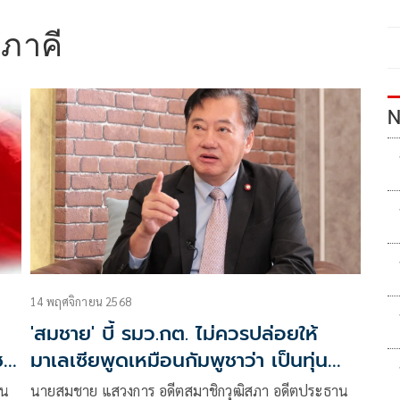
ภาคี
N
14 พฤศจิกายน 2568
'สมชาย' บี้ รมว.กต. ไม่ควรปล่อยให้
ชา
มาเลเซียพูดเหมือนกัมพูชาว่า เป็นทุ่น
ระเบิดเก่า
าน
นายสมชาย แสวงการ อดีตสมาชิกวุฒิสภา อดีตประธาน