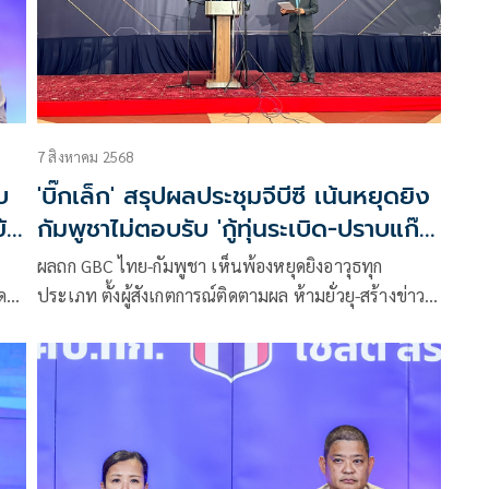
7 สิงหาคม 2568
บ
'บิ๊กเล็ก' สรุปผลประชุมจีบีซี เน้นหยุดยิง
้อ
กัมพูชาไม่ตอบรับ 'กู้ทุ่นระเบิด-ปราบแก๊ง
คอลฯ'
ผลถก GBC ไทย-กัมพูชา เห็นพ้องหยุดยิงอาวุธทุก
แดน
ประเภท ตั้งผู้สังเกตการณ์ติดตามผล ห้ามยั่วยุ-สร้างข่าว
ิ
เท็จ ยึดกฎหมายมนุษยธรรม หากเกิดเหตุให้ใช้ช่องทาง
ทวิภาคแก้ปัญหา เตรียมถก RBC ไปสู่การปฏิบัติ
ำ
ย