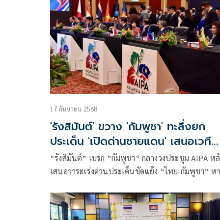
ว่าการประชุมคณะกรรมาธิการเขตแดนร่วม
17 กันยายน 2568
'รังสิมันต์' ขวาง 'กัมพูชา' ทะลึ่งยก
ประเด็น 'เปิดด่านชายแดน' เสนอเวที
ประชุมรัฐสภาอาเซียน
“รังสิมันต์” เบรก ”กัมพูชา“ กลางวงประชุม AIPA หล
เสนอวาระเร่งด่วนประเด็นขัดแย้ง “ไทย-กัมพูชา” หา
ปมเปิดด่าน หวั่น เป็นประเด็นการเมือง-ละเอียดอ่อน ชี
กระบวนการ IOT และ GBC อยู่แล้ว