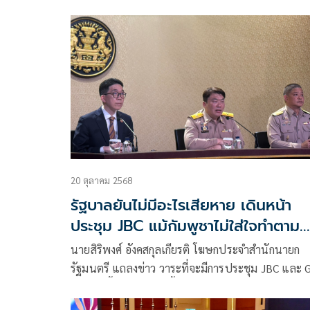
ประเทศไทย โพสต์ข้อความว่า โฆษกกระทรวงการต่าง
ประเทศจีนตอบคำถามผู้สื่อข่าวเกี่ยวกับประเด็นไทย–
กัมพูชา
20 ตุลาคม 2568
รัฐบาลยันไม่มีอะไรเสียหาย เดินหน้า
ประชุม JBC แม้กัมพูชาไม่ใส่ใจทำตาม
เงื่อนไข 4 ข้อ
นายสิริพงศ์ อังคสกุลเกียรติ โฆษกประจำสำนักนายก
รัฐมนตรี แถลงข่าว วาระที่จะมีการประชุม JBC และ 
ที่จะเกิดขึ้นในสัปดาห์นี้ โดยที่นายกรัฐมนตรีได้รับทร
ถึงความห่วงใย และข้อกังวลของประชาชนชาวไทย ที่