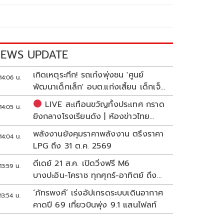
EWS UPDATE
เกิดเหตุระทึก! รถเก๋งพุ่งชน 'ศูนย์
14:06 น.
พัฒนาเด็กเล็ก' อบต.แก่งเสี้ยน เด็กเจ็บ
กว่า 10 ราย
LIVE สะเทือนขวัญทั้งประเทศ กราด
14:05 น.
ยิงกลางโรงเรียนดัง | ห้องข่าวไทย
โพสต์
พลังงานยังคุมราคาพลังงาน ตรึงราคา
14:04 น.
LPG ถึง 31 ต.ค. 2569
ดีเดย์ 21 ส.ค. เปิดวิ่งฟรี M6
13:59 น.
บางปะอิน-โคราช ทุกศุกร์-อาทิตย์ ถึง
สิ้นปี 69
‘ภัทรพงศ์’ เร่งอัปเกรดระบบเดินอากาศ
13:54 น.
คาดปี 69 เที่ยวบินพุ่ง 9.1 แสนไฟลท์