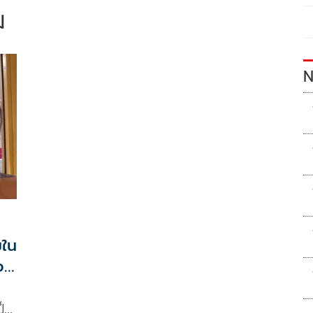
ม
N
มใน
อย
ป็น