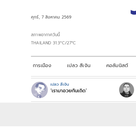
ศุกร์, 7 สิงหาคม 2569
สภาพอากาศวันนี้
THAILAND 31.3°C/27°C
การเมือง
เปลว สีเงิน
คอลัมนิสต์
เปลว สีเงิน
‘เรามาอวยกันเถิด’