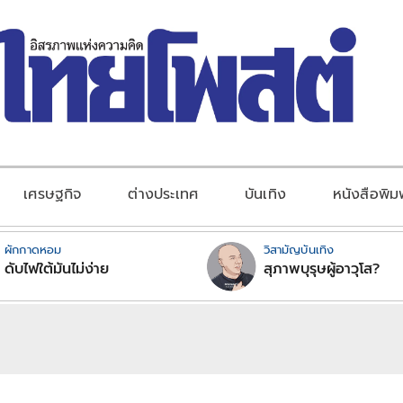
เศรษฐกิจ
ต่างประเทศ
บันเทิง
หนังสือพิม
ผักกาดหอม
วิสามัญบันเทิง
ดับไฟใต้มันไม่ง่าย
สุภาพบุรุษผู้อาวุโส?