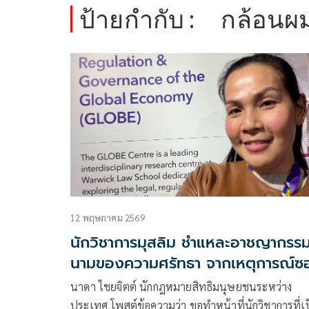
ป้ายกำกับ :
กล้อนผ
12 พฤษภาคม 2569
นักวิชาการมุสลิม ชำแหละอาชญากรร
นามของความศรัทธา จากเหตุการณ์ซ
รามคำแหง 53
นาดา ไชยจิตต์ นักกฎหมายสิทธิมนุษยชนระหว่าง
ประเทศ โพสต์ข้อความว่า ขอทำหน้าที่นักวิชาการที่เ