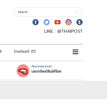
LINE : @THAIPOST
พ์
ไทยโพสต์ ทีวี
คันปากอยากเล่า
เลขทรัพย์สินให้โชค