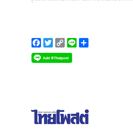
ทั้งคนในชุมชนและเป็นมสุลิมค
F
T
C
Li
S
ac
wi
o
n
h
e
tt
p
e
ar
b
er
y
e
o
Li
o
n
k
k