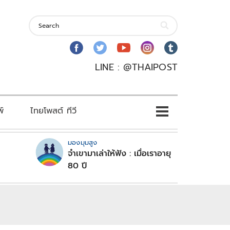
LINE : @THAIPOST
พ์
ไทยโพสต์ ทีวี
มองมุมสูง
จำเขามาเล่าให้ฟัง : เมื่อเราอายุ
80 ปี