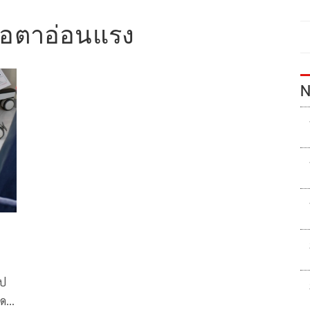
ื้อตาอ่อนแรง
N
ไป
ุด