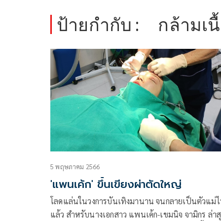
ป้ายกำกับ :
กล้ามเน
5 พฤษภาคม 2566
'แพนเค้ก' ขึ้นเขียงผ่าตัดใหญ่
โลดแล่นในวงการบันเทิงมานาน จนกลายเป็นตัวแม่
แล้ว สำหรับนางเอกสาว แพนเค้ก-เขมนิจ จามิกร ล่าส