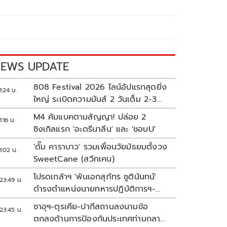
EWS UPDATE
808 Festival 2026 ไลน์อัปแรกสุดยิ่ง
1:24 น.
ใหญ่ ระเบิดความมันส์ 2 วันเต็ม 2-3
ต.ค.นี้
M4 คัมแบคตามสัญญา! ปล่อย 2
1:16 น.
ซิงเกิลแรก 'อะดรีนาลีน' และ 'ชอบU'
'ดั๊ม คาราบาว' รวมเพื่อนวัยมัธยมตั้งวง
1:02 น.
SweetCane (สวีทเคน)
โปรดเกล้าฯ 'พันเอกสุภัทร ชูตินันทน์'
23:49 น.
ดำรงตำแหน่งนายทหารปฏิบัติการฯ-
พระราชทานยศ 'พลตรี'
ซาอุฯ-ตุรเคีย-ปากีสถานลงนามข้อ
23:45 น.
ตกลงด้านการป้องกันประเทศท่ามกลาง