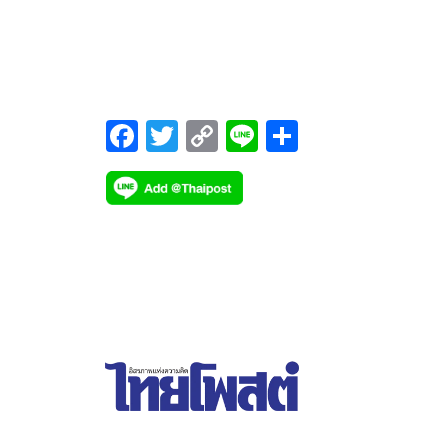
เจ้าตัวมีแอบช็อคเมื่อพบว่าตัวเองปัญหากล้ามเนื้อตา
แรง ดีที่ได้รับการรักษาอย่างทันท่วงที ทำให้ตอนนี้กลั
มาลุยงานได้แบบเต็มตัวอีกครั้ง
F
T
C
Li
S
ac
wi
o
n
h
e
tt
p
e
ar
b
er
y
e
o
Li
o
n
k
k