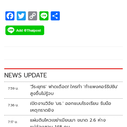
F
T
C
Li
S
ac
wi
o
n
h
e
tt
p
e
ar
b
er
y
e
o
Li
o
n
k
k
NEWS UPDATE
'วีระยุทธ' ฟาดเดือด! ใครทำ 'กำแพงคอร์รัปชัน'
7:59 น.
สูงขึ้นไม่รู้จบ
เปิดงานวิจัย 'มธ.' ออกแบบโรงเรียน รับมือ
7:36 น.
เหตุกราดยิง
แผ่นดินไหวเขย่าเมียนมา ขนาด 2.6 ห่าง
7:17 น.