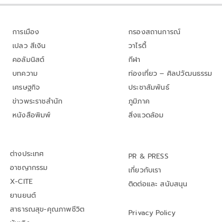
การเมือง
กรองสถานการณ์
เปลว สีเงิน
วาไรตี้
คอลัมนิสต์
กีฬา
บทความ
ท่องเที่ยว – ศิลปวัฒนธรรม
เศรษฐกิจ
ประชาสัมพันธ์
ข่าวพระราชสำนัก
ภูมิภาค
หนังสือพิมพ์
สิ่งแวดล้อม
ต่างประเทศ
PR & PRESS
อาชญากรรม
เกี่ยวกับเรา
X-CITE
ติดต่อและ สนับสนุน
ยานยนต์
สาธารณสุข-คุณภาพชีวิต
Privacy Policy