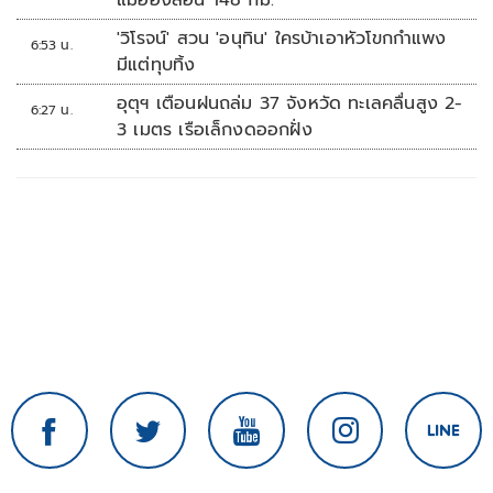
แม่ฮ่องสอน 148 กม.
'วิโรจน์' สวน 'อนุทิน' ใครบ้าเอาหัวโขกกำแพง
6:53 น.
มีแต่ทุบทิ้ง
อุตุฯ เตือนฝนถล่ม 37 จังหวัด ทะเลคลื่นสูง 2-
6:27 น.
3 เมตร เรือเล็กงดออกฝั่ง