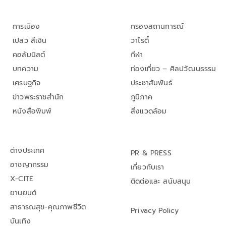
การเมือง
กรองสถานการณ์
เปลว สีเงิน
วาไรตี้
คอลัมนิสต์
กีฬา
บทความ
ท่องเที่ยว – ศิลปวัฒนธรรม
เศรษฐกิจ
ประชาสัมพันธ์
ข่าวพระราชสำนัก
ภูมิภาค
หนังสือพิมพ์
สิ่งแวดล้อม
ต่างประเทศ
PR & PRESS
อาชญากรรม
เกี่ยวกับเรา
X-CITE
ติดต่อและ สนับสนุน
ยานยนต์
สาธารณสุข-คุณภาพชีวิต
Privacy Policy
บันเทิง