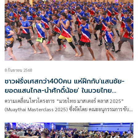
8 กันยายน 2568
ชาวฝรั่งเศสกว่า400คน แห่ฝึกกับ'แสนชัย-
ยอดแสนไกล-นำศักดิ์น้อย' ในมวยไทย
มาสเตอร์คลาส
ความเคลื่อนไหวโครงการ “มวยไทย มาสเตอร์ คลาส 2025”
(Muaythai Masterclass 2025) ซึ่งจัดโดย คณะอนุกรรมการขับ
เคลื่อนอุตสาหกรรมด้านกีฬา ภายใต้สำนักงานส่งเสริมวัฒนธรรม
สร้างสรรค์ ร่วมกับ สำนักงานคณะกรรมการกีฬามวย การกีฬาแห่ง
ประเทศไทย (กกท.)