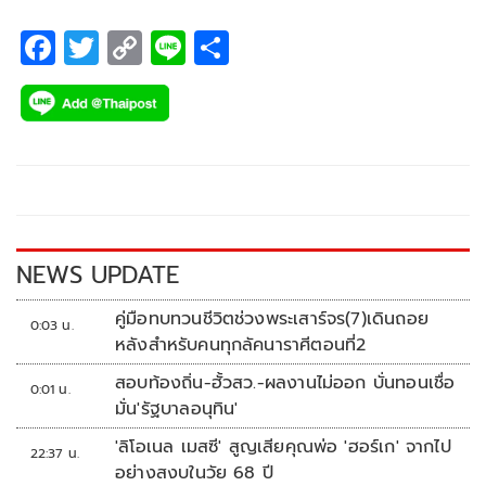
พฤษภาคม ซึ่งจัดเป็นครั้งที่ 3 ต่อจากเขตปกครองพิเศษฮ่องกง
และประเทศบราซิล
F
T
C
Li
S
ac
wi
o
n
h
e
tt
p
e
ar
b
er
y
e
o
Li
o
n
k
k
NEWS UPDATE
คู่มือทบทวนชีวิตช่วงพระเสาร์จร(7)เดินถอย
0:03 น.
หลังสำหรับคนทุกลัคนาราศีตอนที่2
สอบท้องถิ่น-ฮั้วสว.-ผลงานไม่ออก บั่นทอนเชื่อ
0:01 น.
มั่น'รัฐบาลอนุทิน'
'ลิโอเนล เมสซี' สูญเสียคุณพ่อ 'ฮอร์เก' จากไป
22:37 น.
อย่างสงบในวัย 68 ปี