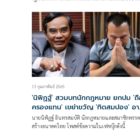
อาม่า มารีน จำกัด (มหาชน) แถลงข่าว กรณีถูกพาดพิ
เรื่องการกว้านซื้อที่ดิน ใน จ.ระนอง เพื่อรองรับโครงก
แลนด์บริดจ์
13 กุมภาพันธ์ 2565
'นิพิฏฐ์' สวมบทนักกฎหมาย ยกปม 'ถื
ครองแทน' เขย่าขวัญ 'ทิดสมปอง' อา
จบไม่สวย
นายนิพิฏฐ์ อินทรสมบัติ นักกฎหมายและสมาชิกพรร
สร้างอนาคตไทย โพสต์ข้อความในเฟซบุ๊กดังนี้