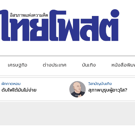
เศรษฐกิจ
ต่างประเทศ
บันเทิง
หนังสือพิม
ผักกาดหอม
วิสามัญบันเทิง
ดับไฟใต้มันไม่ง่าย
สุภาพบุรุษผู้อาวุโส?