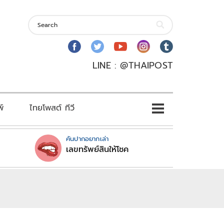
LINE : @THAIPOST
พ์
ไทยโพสต์ ทีวี
คันปากอยากเล่า
เลขทรัพย์สินให้โชค