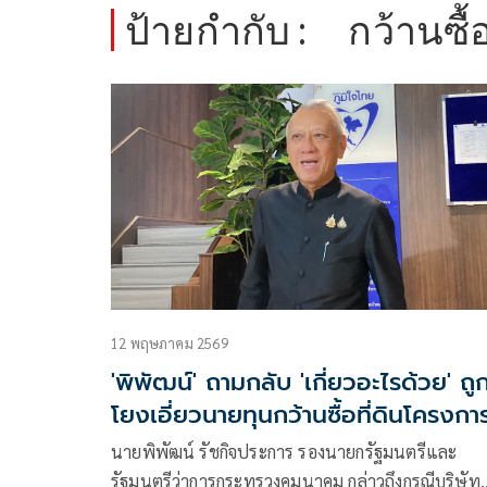
ป้ายกำกับ :
กว้านซื้อ
12 พฤษภาคม 2569
'พิพัฒน์' ถามกลับ 'เกี่ยวอะไรด้วย' ถู
โยงเอี่ยวนายทุนกว้านซื้อที่ดินโครงกา
แลนด์บริดจ์
นายพิพัฒน์ รัชกิจประการ รองนายกรัฐมนตรีและ
รัฐมนตรีว่าการกระทรวงคมนาคม กล่าวถึงกรณีบริษัท