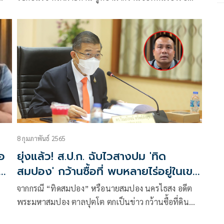
ง
แลนด์บริดจ์ ระบุโครงการยังไม่เริ่ม ลั่นไม่ท้อ แม้ถูก
าร
วิจารณ์ บอกเป็นลูกคนจีนลูกท้อเป็นสิ่งมงคล
8 กุมภาพันธ์ 2565
อ
ยุ่งแล้ว! ส.ป.ก. ฉับไวสางปม 'ทิด
จ
สมปอง' กว้านซื้อที่ พบหลายไร่อยู่ในเขต
ปฏูิรูปที่ดิน
ค
จากกรณี “ทิดสมปอง” หรือนายสมปอง นครไธสง อดีต
พระมหาสมปอง ตาลปุตโต ตกเป็นข่าว กว้านซื้อที่ดิน
ส.ป.ก. ในท้องที่อำเภอคอนสาร จังหวัดชัยภูมิ กว่า 300 ไร่