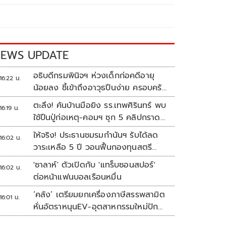
EWS UPDATE
อธิบดีกรมพินิจฯ ห่วงเด็กก่อคดีอายุ
16:22 น.
น้อยลง ชี้เข้าถึงอาวุธปืนง่าย ครอบครัว
แตกแยกเป็นชนวนสำคัญ
ตะลึง! ค้นบ้านมือยิง รร.เทพศิรินทร์ พบ
16:19 น.
ใช้ปืนปู่ก่อเหตุ-คอมฯ ซุก 5 คลิปกราด
ยิง
ให้จริง! ประธานชมรมกำนันฯ รับได้ลด
16:02 น.
วาระเหลือ 5 ปี วอนฟื้นกองทุนสตรี
อำเภอละล้าน
'ซาลาห์' ตัวเปิดกับ 'แทร็บซอนสปอร์'
16:02 น.
ต่อหน้าแฟนบอลเรือนหมื่น
‘คลัง’ เตรียมยกเครื่องภาษีสรรพสามิต
16:01 น.
หั่นอัตราหนุนEV-อุตสาหกรรมใหม่ปัก
หมุดไทย