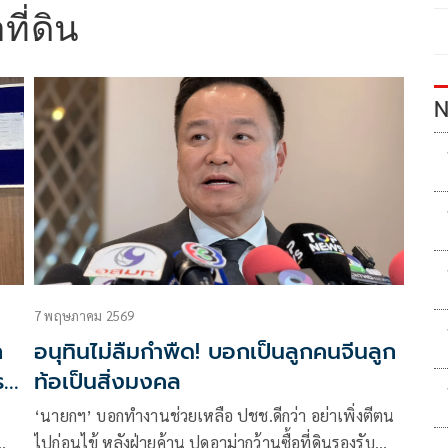
ที่ดิน
N
7 พฤษภาคม 2569
ก
อนุทินไม่ลืมกำพืด! บอกเป็นลูกคนจีนลูก
ร
ท้อเป็นสิ่งมงคล
‘นายกฯ’ บอกทำงานช่วยเหลือ ปชช.ดีกว่า อย่าเพิ่งตีตน
ไปก่อนไข้ หลังฝ่ายค้าน ปูดอาม่ากว้านซื้อที่ดินรองรับ