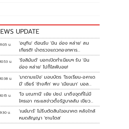
EWS UPDATE
'อนุทิน' ต้อนรับ 'มิน อ่อง หล่าย' สม
11:05 น.
เกียรติ! นำตรวจแถวกองทหาร
เกียรติยศ
'รังสิมันต์' บอกเปิดทำเนียบฯ รับ 'มิน
10:53 น.
อ่อง หล่าย' ไปก็ไลฟ์บอย!
'มาดามแป้ง' มอบบัตร 'โรงเรียน-อคาเด
10:38 น.
มี' เชียร์ 'ช้างศึก' พบ 'เมียนมา' บอล
อาเซียน
'โจ มณฑานี' เย้ย ปชป. มาถึงจุดที่ไม่มี
10:15 น.
ใครเอา กระแสข่าวตั้งรัฐบาลส้ม เขียว
แดง ก็ยังไม่มีฟ้าเลย
'เนย์มาร์' ไม่รีบตัดสินใจอนาคต หลังใกล้
9:30 น.
หมดสัญญา 'ซานโตส'