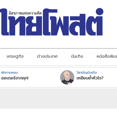
เศรษฐกิจ
ต่างประเทศ
บันเทิง
หนังสือพิม
ผักกาดหอม
วิสามัญบันเทิง
ออเดอร์จากคุก!
เหยียบย่ำหัวใจ?