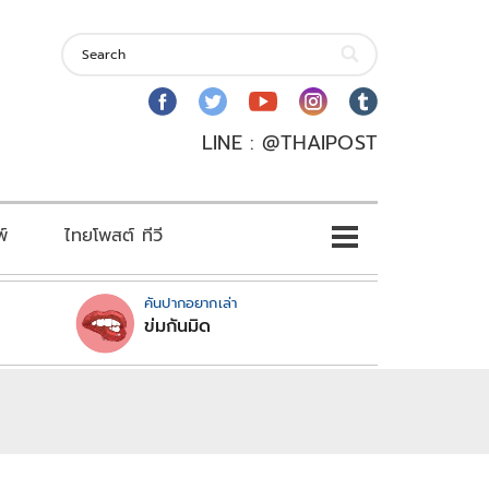
LINE : @THAIPOST
พ์
ไทยโพสต์ ทีวี
คันปากอยากเล่า
ข่มกันมิด