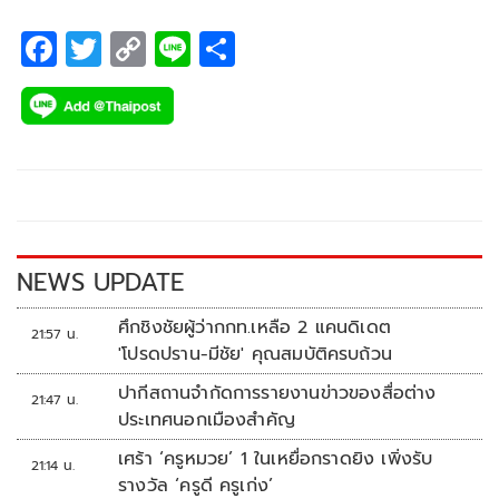
F
T
C
Li
S
ac
wi
o
n
h
e
tt
p
e
ar
b
er
y
e
o
Li
o
n
k
k
NEWS UPDATE
ศึกชิงชัยผู้ว่ากกท.เหลือ 2 แคนดิเดต
21:57 น.
'โปรดปราน-มีชัย' คุณสมบัติครบถ้วน
ปากีสถานจำกัดการรายงานข่าวของสื่อต่าง
21:47 น.
ประเทศนอกเมืองสำคัญ
เศร้า ‘ครูหมวย’ 1 ในเหยื่อกราดยิง เพิ่งรับ
21:14 น.
รางวัล ‘ครูดี ครูเก่ง’