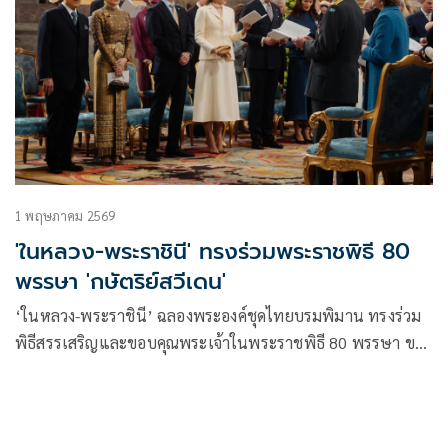
1 พฤษภาคม 2569
'ในหลวง-พระราชินี' ทรงร่วมพระราชพิธี 80
พรรษา 'กษัตริย์สวีเดน'
‘ในหลวง-พระราชินี’ ฉลองพระองค์ชุดไทยบรมพิมาน ทรงร่วม
พิธีสรรเสริญและขอบคุณพระเจ้าในพระราชพิธี 80 พรรษา ของ
สมเด็จพระราชาธิบดีคาร์ล ที่ 16 กุสตาฟแห่งสวีเดน