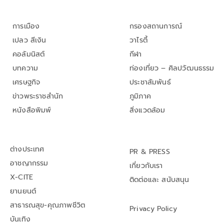
การเมือง
กรองสถานการณ์
เปลว สีเงิน
วาไรตี้
คอลัมนิสต์
กีฬา
บทความ
ท่องเที่ยว – ศิลปวัฒนธรรม
เศรษฐกิจ
ประชาสัมพันธ์
ข่าวพระราชสำนัก
ภูมิภาค
หนังสือพิมพ์
สิ่งแวดล้อม
ต่างประเทศ
PR & PRESS
อาชญากรรม
เกี่ยวกับเรา
X-CITE
ติดต่อและ สนับสนุน
ยานยนต์
สาธารณสุข-คุณภาพชีวิต
Privacy Policy
บันเทิง