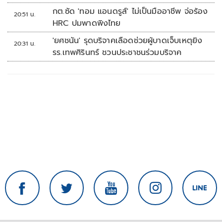
กต.ซัด 'ทอม แอนดรูส์' ไม่เป็นมืออาชีพ จ่อร้อง
20:51 น.
HRC ปมพาดพิงไทย
'ยศชนัน' รุดบริจาคเลือดช่วยผู้บาดเจ็บเหตุยิง
20:31 น.
รร.เทพศิรินทร์ ชวนประชาชนร่วมบริจาค