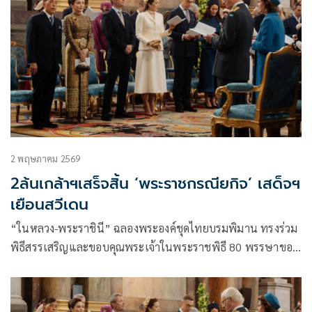
2 พฤษภาคม 2569
2ล้นเกล้าฯเสร็จสิ้น ‘พระราชกรณียกิจ’ เสด็จฯ
เยือนสวีเดน
“ในหลวง-พระราชินี” ฉลองพระองค์ชุดไทยบรมพิมาน ทรงร่วม
พิธีสรรเสริญและขอบคุณพระเจ้าในพระราชพิธี 80 พรรษาของ
สมเด็จพระราชาธิบดีคาร์ล ที่ 16 กุสตาฟแห่งสวีเดน