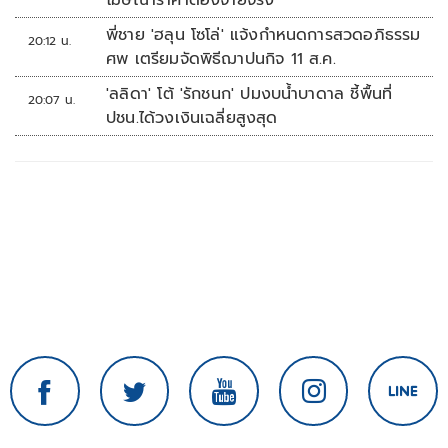
โฆษณาราคาต้องจ่ายจริง
พี่ชาย 'ฮลุน โซโล่' แจ้งกำหนดการสวดอภิธรรม
20:12 น.
ศพ เตรียมจัดพิธีฌาปนกิจ 11 ส.ค.
'ลลิดา' โต้ 'รักชนก' ปมงบน้ำบาดาล ชี้พื้นที่
20:07 น.
ปชน.ได้วงเงินเฉลี่ยสูงสุด