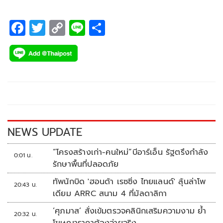
F
T
C
Li
S
ac
wi
o
n
h
e
tt
p
e
ar
b
er
y
e
o
Li
o
n
k
k
NEWS UPDATE
“โครงสร้างเก่า-คนใหม่”บีอาร์เอ็น รัฐตรึงกำลัง
0:01 น.
รักษาพื้นที่ปลอดภัย
ทัพนักบิด 'ฮอนด้า เรซซิ่ง ไทยแลนด์' ลุ้นล่าโพ
20:43 น.
เดียม ARRC สนาม 4 ที่มัลดาลิกา
‘ศุภมาส’ สั่งเข้มตรวจคลินิกเสริมความงาม ย้ำ
20:32 น.