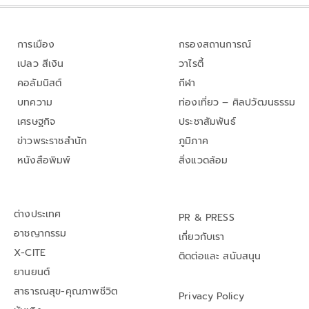
การเมือง
กรองสถานการณ์
เปลว สีเงิน
วาไรตี้
คอลัมนิสต์
กีฬา
บทความ
ท่องเที่ยว – ศิลปวัฒนธรรม
เศรษฐกิจ
ประชาสัมพันธ์
ข่าวพระราชสำนัก
ภูมิภาค
หนังสือพิมพ์
สิ่งแวดล้อม
ต่างประเทศ
PR & PRESS
อาชญากรรม
เกี่ยวกับเรา
X-CITE
ติดต่อและ สนับสนุน
ยานยนต์
สาธารณสุข-คุณภาพชีวิต
Privacy Policy