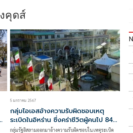
งคุดส์
N
5 มกราคม 2567
กลุ่มไอเอสอ้างความรับผิดชอบเหตุ
ระเบิดในอิหร่าน ซึ่งคร่าชีวิตผู้คนไป 84
ราย
กลุ่มรัฐอิสลามออกมาอ้างความรับผิดชอบในเหตุระเบิด