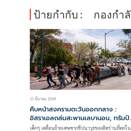
ป้ายกำกับ :
กองกำลั
23 มีนาคม 2569
คืบหน้าสงครามตะวันออกกลาง :
อิสราเอลถล่มสะพานเลบานอน, ทรัมป์
เบรกโจมตีอิหร่านรอเจรจา
เด็กๆ เคลื่อนย้ายเศษซากขีปนาวุธของอิหร่านที่ตกใน