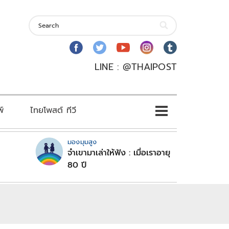
LINE : @THAIPOST
พ์
ไทยโพสต์ ทีวี
มองมุมสูง
จำเขามาเล่าให้ฟัง : เมื่อเราอายุ
80 ปี