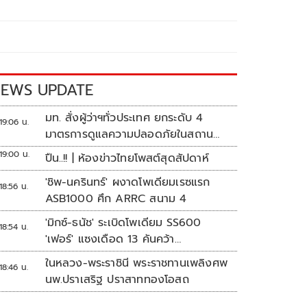
EWS UPDATE
มท. สั่งผู้ว่าฯทั่วประเทศ ยกระดับ 4
19:06 น.
มาตรการดูแลความปลอดภัยในสถาน
ศึกษา
19:00 น.
ปืน..!! | ห้องข่าวไทยโพสต์สุดสัปดาห์
'ชิพ-นครินทร์' ผงาดโพเดียมเรซแรก
18:56 น.
ASB1000 ศึก ARRC สนาม 4
'มิกซ์-ธนัช' ระเบิดโพเดียม SS600
18:54 น.
'เฟอร์' แซงเดือด 13 คันคว้า
แต้ม ศึก ARRC สนาม 4
ในหลวง-พระราชินี พระราชทานเพลิงศพ
18:46 น.
นพ.ปราเสริฐ ปราสาททองโอสถ