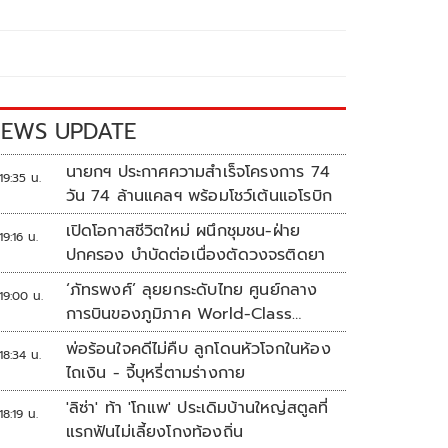
EWS UPDATE
นายกฯ ประกาศความสำเร็จโครงการ 74
19:35 น.
วัน 74 ล้านแคลฯ พร้อมโชว์เต้นแอโรบิก
เปิดโอกาสชีวิตใหม่ ผนึกชุมชน-ฝ่าย
19:16 น.
ปกครอง บำบัดต่อเนื่องตัดวงจรติดยา
‘ภัทรพงศ์’ ลุยยกระดับไทย ศูนย์กลาง
19:00 น.
การบินของภูมิภาค World-Class
Aviation Hub | ห้องข่าวไทยโพสต์สุด
พ่อร้อนใจคดีไม่คืบ ลูกโดนหัวโจกในห้อง
18:34 น.
สัปดาห์
ไถเงิน - จี้บุหรี่ตามร่างกาย
'ลิซ่า' ท้า 'โกแพ' ประเดิมบ้านใหญ่สตูลที่
18:19 น.
แรกฟันไม่เลี้ยงโกงท้องถิ่น