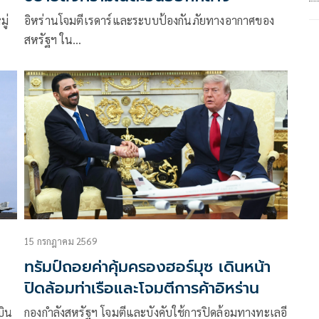
ู่
อิหร่านโจมตีเรดาร์และระบบป้องกันภัยทางอากาศของ
สหรัฐฯ ใน…
15 กรกฎาคม 2569
ทรัมป์ถอยค่าคุ้มครองฮอร์มุซ เดินหน้า
ปิดล้อมท่าเรือและโจมตีการค้าอิหร่าน
บิน
กองกำลังสหรัฐฯ โจมตีและบังคับใช้การปิดล้อมทางทะเลอี