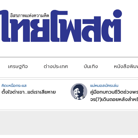
เศรษฐกิจ
ต่างประเทศ
บันเทิง
หนังสือพิม
คิดเหนือกระแส
แม่หมอสมัครเล่น
ตั้งใจด่าเขา...แต่เราเสียหาย
คู่มือทบทวนชีวิตช่วงพร
จร(7)เดินถอยหลังสำหร
ลัคนาราศีตอนที่2