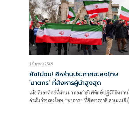
1 มีนาคม 2569
ยังไม่จบ! อิหร่านประกาศจะลงโทษ
'ฆาตกร' ที่สังหารผู้นำสูงสุด
เมื่อวันอาทิตย์ที่ผ่านมา กองกำลังพิทักษ์ปฏิวัติอิหร่าน
คำมั่นว่าจะลงโทษ “ฆาตกร” ที่สังหารอาลี คาเมเนอี ผ
สูงสุด หลังจากสถานี