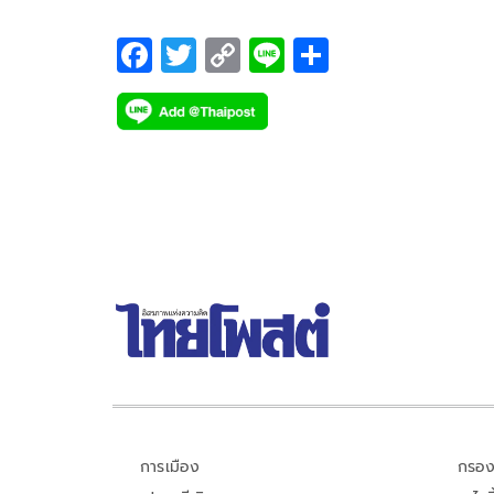
F
T
C
Li
S
ac
wi
o
n
h
e
tt
p
e
ar
b
er
y
e
o
Li
o
n
k
k
การเมือง
กรอง