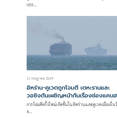
USS…
13 กรกฎาคม 2569
อิหร่าน-คูเวตถูกโจมตี เตหะรานและ
วอชิงตันเผชิญหน้ากันเรื่องช่องแคบฮ
อร์มุซ
การโจมตีครั้งใหม่เกิดขึ้นในอิหร่านและคูเวตเมื่อเย็นว
อ…