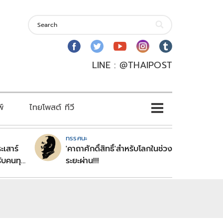
LINE : @THAIPOST
พ์
ไทยโพสต์ ทีวี
ทรรศนะ
ะเสาร์
'คาถาศักดิ์สิทธิ์'สำหรับโลกในช่วง
ับคนทุก
ระยะผ่าน!!!