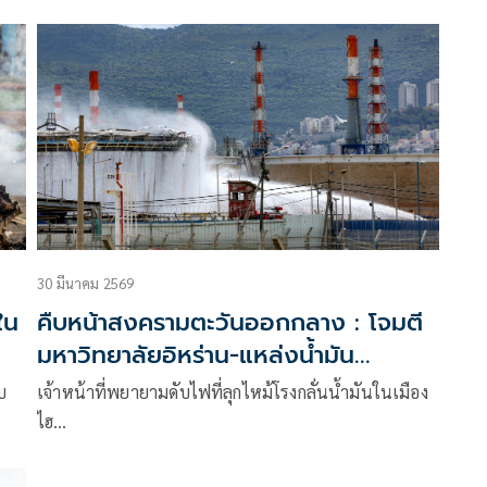
30 มีนาคม 2569
ใน
คืบหน้าสงครามตะวันออกกลาง : โจมตี
มหาวิทยาลัยอิหร่าน-แหล่งน้ำมัน
อิสราเอล
บ
เจ้าหน้าที่พยายามดับไฟที่ลุกไหม้โรงกลั่นน้ำมันในเมือง
ไฮ…