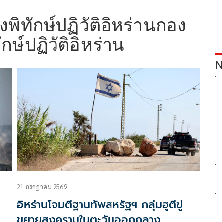
พิทักษ์ปฏิวัติอิหร่านกอง
ักษ์ปฏิวัติอิหร่าน
N
21 กรกฎาคม 2569
อิหร่านโจมตีฐานทัพสหรัฐฯ กลุ่มฮูตีขู่
ขยายสงครามในตะวันออกกลาง