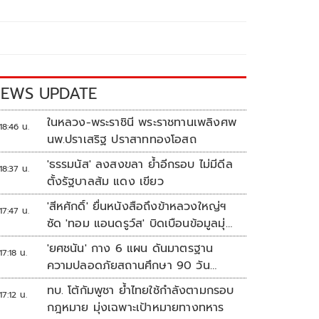
EWS UPDATE
ในหลวง-พระราชินี พระราชทานเพลิงศพ
18:46 น.
นพ.ปราเสริฐ ปราสาททองโอสถ
'ธรรมนัส' ลงสงขลา ย้ำอีกรอบ ไม่มีดีล
18:37 น.
ตั้งรัฐบาลส้ม แดง เขียว
'สีหศักดิ์' ยื่นหนังสือถึงข้าหลวงใหญ่ฯ
17:47 น.
ซัด 'ทอม แอนดรูว์ส' บิดเบือนข้อมูลมุ่ง
แสวงหาผลประโยชน์ทางการเมือง
'ยศชนัน' กาง 6 แผน ดันมาตรฐาน
17:18 น.
ความปลอดภัยสถานศึกษา 90 วัน
ป้องกันก่อเหตุรุนแรง
ทบ. โต้กัมพูชา ย้ำไทยใช้กำลังตามกรอบ
17:12 น.
กฎหมาย มุ่งเฉพาะเป้าหมายทางทหาร