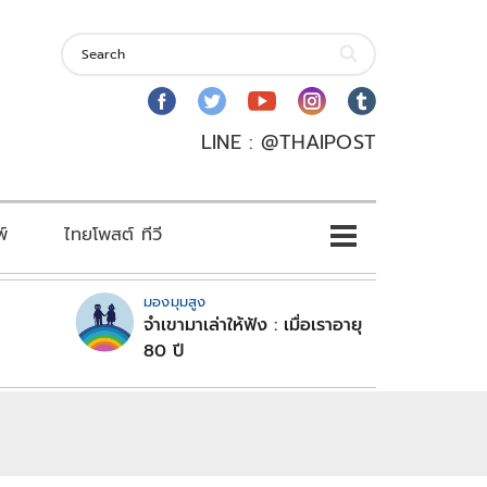
LINE : @THAIPOST
พ์
ไทยโพสต์ ทีวี
มองมุมสูง
จำเขามาเล่าให้ฟัง : เมื่อเราอายุ
80 ปี