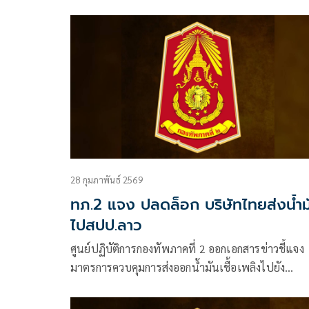
ตาควาย-เนิน 350” ในพื้นที่อำเภอพนมดงรัก เปิดโอ
ให้นักท่องเที่ยวเรียนรู้เรื่องราวสำคัญของพื้นที่ชายแ
28 กุมภาพันธ์ 2569
ทภ.2 แจง ปลดล็อก บริษัทไทยส่งน้ำม
ไปสปป.ลาว
ศูนย์ปฏิบัติการกองทัพภาคที่ 2 ออกเอกสารข่าวชี้แจง
มาตรการควบคุมการส่งออกน้ำมันเชื้อเพลิงไปยัง
สปป.ลาว โดยระบุว่า ตามที่ได้มีการกำหนดมาตรการเก
กับการส่งออกน้ำมันเชื้อเพลิงไปยังสาธารณรั