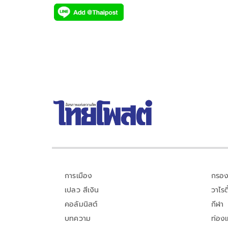
ac
wi
o
n
h
e
tt
p
e
ar
b
er
y
e
o
Li
o
n
k
k
การเมือง
กรอง
เปลว สีเงิน
วาไรตี
คอลัมนิสต์
กีฬา
บทความ
ท่อง