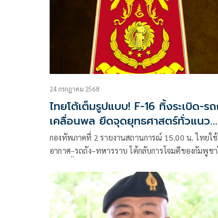
24 กรกฎาคม 2568
ไทยโต้เต็มรูปแบบ! F-16 ทิ้งระเบิด-รถ
เคลื่อนพล ยึดจุดยุทธศาสตร์ทั่วแนว
ชายแดน
กองทัพภาคที่ 2 รายงานสถานการณ์ 15.00 น. ไทยใช้ท
อากาศ–รถถัง–ทหารราบ โต้กลับการโจมตีของกัมพูช
หลายพื้นที่ ทำลายรถถังได้ 2 คัน ยึดจุดยุทธศาสตร์สำ
รอบปราสาท