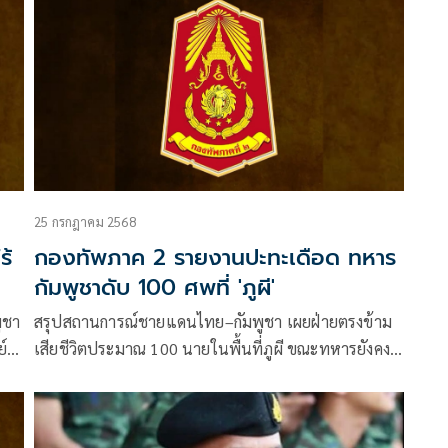
ว่า
25 กรกฎาคม 2568
ร้
กองทัพภาค 2 รายงานปะทะเดือด ทหาร
กัมพูชาดับ 100 ศพที่ 'ภูผี'
ูชา
สรุปสถานการณ์ชายแดนไทย–กัมพูชา เผยฝ่ายตรงข้าม
์
เสียชีวิตประมาณ 100 นายในพื้นที่ภูผี ขณะทหารยังคง
ิง
สกัดการรุกจากหลายจุด พร้อมอพยพประชาชนกว่า
ก
63,000 คนออกจากพื้นที่เสี่ยง และตั้งโรงครัว
พระราชทาน–รถครัวสนามดูแลผู้ประสบภัยกว่า 52,000