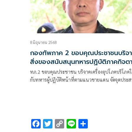
8 มิถุนายน 2568
กองทัพภาค 2 ขอบคุณประชาชนบริจ
สิ่งของสนับสนุนทหารปฏิบัติภาคกิจต
แนวชายแดน
ทภ.2 ขอบคุณประชาชน บริจาคเครื่องอุปโภคบริโภคใ
กับทหารผู้ปฏิบัติหน้าที่ตามแนวชายแดน จัดจุดประ
งานเพื่อส่งต่อความห่วงใยในการแสดงออก และให้กำล
ใจทหารที่ปฏิบัติงานตามแนวชายแดนไทย-กัมพูชา 5 
F
T
C
Li
S