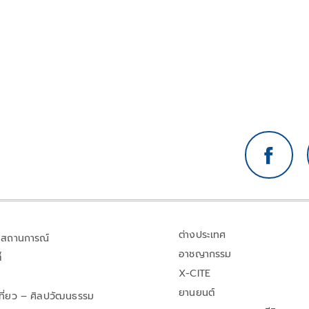
ต่างประเทศ
สถานการณ์
อาชญากรรม
้
X-CITE
ยานยนต์
เที่ยว – ศิลปวัฒนธรรม