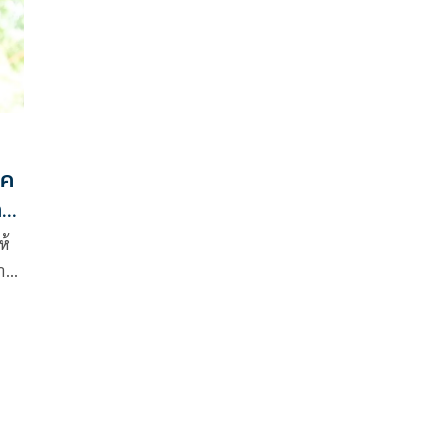
าค
าม
ห้
สาน
ัง
จุด