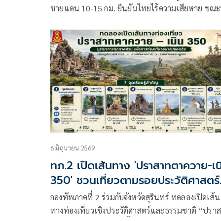
ชายแดน 10-15 กม. ยืนยันไทยไร้ความเสียหาย ขณะท
กมธ.ความมั่นคงฯ ยกชุดลุยชายแดนช่องสายตะกู
“มณเฑียร-รังษี” สั่งเช็กความพร้อมรบ สแตนด์บายโ
พยาบาลรับคนเจ็บ ย้ำแผนพิทักษ์พื้นที่ส่วนหลัง เซฟชีวิต
ชาวบ้าน-หนุนกำลังส่วนหน้าเต็มพิกัด
6 มิถุนายน 2569
ทภ.2 เปิดเส้นทาง 'ปราสาทตาควาย-เน
350' ชวนเที่ยวตามรอยประวัติศาสตร์
ชายแดนสุรินทร์
กองทัพภาคที่ 2 ร่วมกับจังหวัดสุรินทร์ ทดลองเปิดเส้น
ทางท่องเที่ยวเชิงประวัติศาสตร์และธรรมชาติ “ปรา