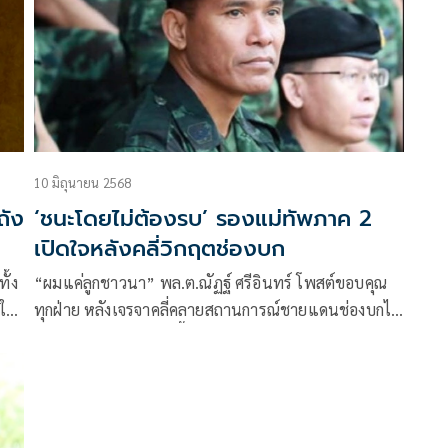
กล่องต่อวัน
10 มิถุนายน 2568
ถัง
‘ชนะโดยไม่ต้องรบ’ รองแม่ทัพภาค 2
เปิดใจหลังคลี่วิกฤตช่องบก
ั้ง
“ผมแค่ลูกชาวนา” พล.ต.ณัฏฐ์ ศรีอินทร์ โพสต์ขอบคุณ
าใน
ทุกฝ่าย หลังเจรจาคลี่คลายสถานการณ์ชายแดนช่องบกได้
คัญ
สำเร็จ ยันทุกอย่างเกิดขึ้นจากความร่วมมือทุกระดับ หวัง
คนไทยร่วมใจกันส่งต่อความเป็นชาติสู่ลูกหลาน