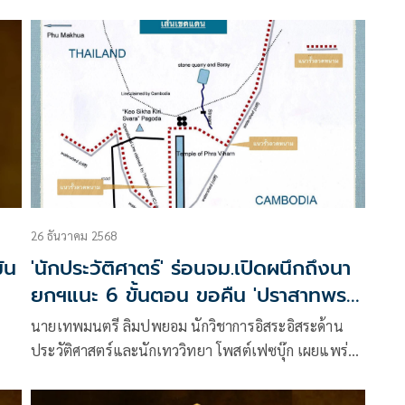
กาส
พลออกนอกฐาน ย้ำทุกนายปลอดภัย ไม่ได้รับอันตราย
ดน
26 ธันวาคม 2568
ัน
'นักประวัติศาตร์' ร่อนจม.เปิดผนึกถึงนา
ยกฯแนะ 6 ขั้นตอน ขอคืน 'ปราสาทพระ
วิหาร'
นายเทพมนตรี ลิมปพยอม นักวิชาการอิสระอิสระด้าน
ประวัติศาสตร์และนักเทววิทยา โพสต์เฟซบุ๊ก เผยแพร่
ี่ยว
จดหมายเปิดผนึก เรื่อง ขอคืนปราสาทพระวิหารและใช้
ข้อสงวนสิทธิ์ เรียน ฯพณฯท่านนายกรัฐมนตรี มีใจความ