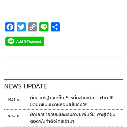
เม.ย. 65 ให้เวลาจ่ายภายใน 7 วัน
F
T
C
Li
S
ac
wi
o
n
h
e
tt
p
e
ar
b
er
y
e
o
Li
o
n
k
k
NEWS UPDATE
ศึกมาตรฐานเหล็ก 5 หมื่นล้านเดือด! ฝ่าย IF
16:58 น.
ซัดมติแบนเตาหลอมไม่โปร่งใส
ยกเลิกเที่ยวบินและเร่งอพยพในจีน พายุไต้ฝุ่น
16:47 น.
ดอลฟินกำลังใกล้เข้ามา