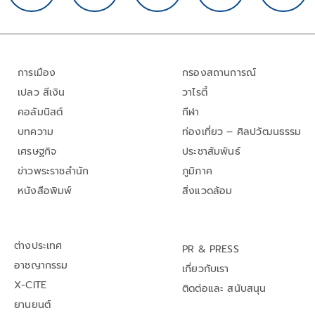
การเมือง
กรองสถานการณ์
เปลว สีเงิน
วาไรตี้
คอลัมนิสต์
กีฬา
บทความ
ท่องเที่ยว – ศิลปวัฒนธรรม
เศรษฐกิจ
ประชาสัมพันธ์
ข่าวพระราชสำนัก
ภูมิภาค
หนังสือพิมพ์
สิ่งแวดล้อม
ต่างประเทศ
PR & PRESS
อาชญากรรม
เกี่ยวกับเรา
X-CITE
ติดต่อและ สนับสนุน
ยานยนต์