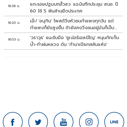
แกะรอยปฐมบทฮั้วสว. แฉบันทึกประชุม สนช. ปี
16:38 น.
60 ใช้ 5 พันล้านยึดประเทศ
เอ๊ะ! 'อนุทิน' โพสต์วิ่งหัวชนกำแพงทุกวัน แต่
16:20 น.
กำแพงก็ยังสูงขึ้น ถ้ายังคงวิ่งชนอยู่มันก็เจ็บ
หัวอีก
'วราวุธ' แนะรับมือ 'ซูเปอร์เอลนีโญ' หนุนกักเก็บ
16:03 น.
น้ำ-ทำฝนหลวง ดัน 'ทำนาเปียกสลับแห้ง'