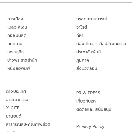
การเมือง
กรองสถานการณ์
เปลว สีเงิน
วาไรตี้
คอลัมนิสต์
กีฬา
บทความ
ท่องเที่ยว – ศิลปวัฒนธรรม
เศรษฐกิจ
ประชาสัมพันธ์
ข่าวพระราชสำนัก
ภูมิภาค
หนังสือพิมพ์
สิ่งแวดล้อม
ต่างประเทศ
PR & PRESS
อาชญากรรม
เกี่ยวกับเรา
X-CITE
ติดต่อและ สนับสนุน
ยานยนต์
สาธารณสุข-คุณภาพชีวิต
Privacy Policy