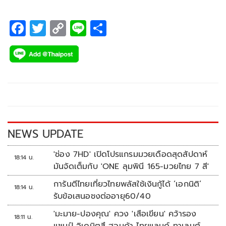
F
T
C
Li
S
ac
wi
o
n
h
e
tt
p
e
ar
b
er
y
e
o
Li
o
n
k
k
NEWS UPDATE
'ช่อง 7HD' เปิดโปรแกรมมวยเดือดสุดสัปดาห์
18:14 น.
มันจัดเต็มกับ 'ONE ลุมพินี 165-มวยไทย 7 สี'
การันตีไทยเที่ยวไทยพลัสใช้เงินกู้ได้ ‘เอกนิติ’
18:14 น.
รับข้อเสนอชงต่ออายุ60/40
'มะมาย-ปองคุณ' ควง 'เสือเขียน' คว้ารอง
18:11 น.