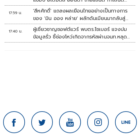
แชมป์ อิเดมิตสึ ฮอนด้า ไทยแลนด์ ทาเลนต์
คัพ สนาม 3
'สีหศักดิ์' แถลงผลเยือนไทยอย่างเป็นทางการ
17:59 น.
ของ 'มิน ออง หล่าย' ผลักดันเมียนมากลับสู่
อาเซียน
ผู้เชี่ยวชาญซอฟต์แวร์ พบตร.ไซเบอร์ แจงปม
17:40 น.
ข้อมูลรั่ว ชี้ช่องโหว่เกิดจากรหัสผ่านจนท.หลุด
ไม่ใช่ถูกแฮกระบบ