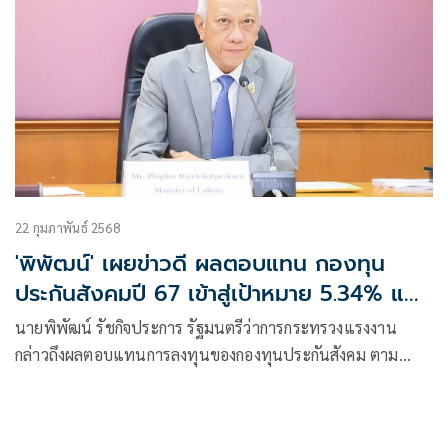
22 กุมภาพันธ์ 2568
'พิพัฒน์' เผยข่าวดี ผลตอบแทน กองทุน
ประกันสังคมปี 67 เข้าสู่เป้าหมาย 5.34% แล้ว
จากเดิมได้แค่ 2% พร้อมสั่งเดินหน้าให้ทะลุเป้า
นายพิพัฒน์ รัชกิจประการ รัฐมนตรีว่าการกระทรวงแรงงาน
หมายไปที่ 8% เรียกร้อง อนุฯ ลงทุน ของ
กล่าวถึงผลตอบแทนการลงทุนของกองทุนประกันสังคม ตาม
สปส.ยกเลิกความคิดเก่า พิจารณาเทรนด์ของ
นโยบายที่ต้องเพิ่มให้ถึง 5%
โลกปัจจุบัน ลงทุนเรื่องอะไร