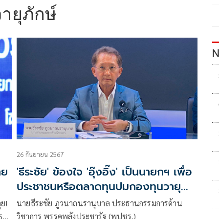
ายุภักษ์
N
26 กันยายน 2567
าย
'ธีระชัย' ข้องใจ 'อุ๊งอิ๊ง' เป็นนายกฯ เพื่อ
ประชาชนหรือตลาดทุนปมกองทุนวายุ
ภักษ์
ุย!
นายธีระชัย ภูวนาถนรานุบาล ประธานกรรมการด้าน
68
วิชาการ พรรคพลังประชารัฐ (พปชร.)