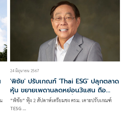
24 มิถุนายน 2567
น
'พิชัย' ปรับเกณฑ์ 'Thai ESG' ปลุกตลาด
หุ้น ขยายเพดานลดหย่อน3แสน ถือ
ครอง5ปี ปิ๊งไอเดียลุยฟื้น 'กองทุนวายุ
สน
“พิชัย” ฟุ้ง 2 สัปดาห์เตรียมชง ครม. เคาะปรับเกณฑ์
ภักษ์'
TESG …