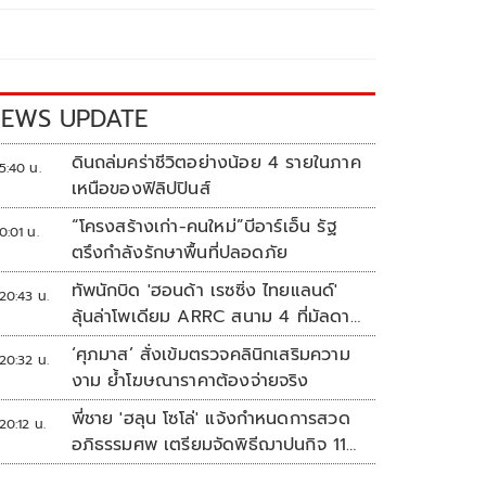
EWS UPDATE
ดินถล่มคร่าชีวิตอย่างน้อย 4 รายในภาค
5:40 น.
เหนือของฟิลิปปินส์
“โครงสร้างเก่า-คนใหม่”บีอาร์เอ็น รัฐ
0:01 น.
ตรึงกำลังรักษาพื้นที่ปลอดภัย
ทัพนักบิด 'ฮอนด้า เรซซิ่ง ไทยแลนด์'
20:43 น.
ลุ้นล่าโพเดียม ARRC สนาม 4 ที่มัลดาลิ
กา
‘ศุภมาส’ สั่งเข้มตรวจคลินิกเสริมความ
20:32 น.
งาม ย้ำโฆษณาราคาต้องจ่ายจริง
พี่ชาย 'ฮลุน โซโล่' แจ้งกำหนดการสวด
20:12 น.
อภิธรรมศพ เตรียมจัดพิธีฌาปนกิจ 11
ส.ค.