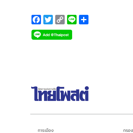
F
T
C
Li
S
ac
wi
o
n
h
e
tt
p
e
ar
b
er
y
e
o
Li
o
n
k
k
การเมือง
กรอง