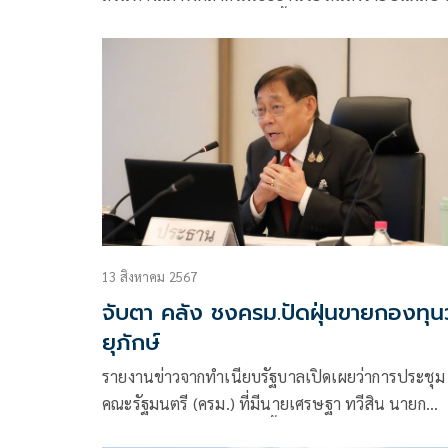
ที่ 6.09% ในวันที่ 22 ม.ค. นี้ พร้อมประเมินแนวโน้
ลงทุนปี 69 ปัจจัยกดดันเบาขึ้น คาดครึ่งปีหลังเห็น
โฉมหน้ารัฐบาลใหม่ ชี้ผลกระทบภาษีทรัมป์เลยจุดรุ
แล้ว และทุกฝ่ายเตรียมพร้อมรับมือเรียบร้อย
13 สิงหาคม 2567
จับตา คลัง ชงครม.ปัดฝุ่นขายกองทุน
ยุภักษ์
รายงานข่าวจากทำเนียบรัฐบาลเปิดเผยว่าการประชุม
คณะรัฐมนตรี (ครม.) ที่มีนายเศรษฐา ทวีสิน นายก
รัฐมนตรี เป็นประธานวันนี้ (13 ส.ค.)มีวาระที่น่าสนใ