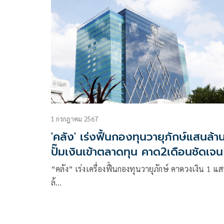
เข้าสู่การประชุม ครม.ได้แก่
1 กรกฎาคม 2567
'คลัง' เร่งฟื้นกองทุนวายุภักษ์แสนล้า
ปั๊มเงินเข้าตลาดทุน คาด2เดือนชัดเจน
“คลัง” เร่งเครื่องฟื้นกองทุนวายุภักษ์ คาดวงเงิน 1 แ
ล้…