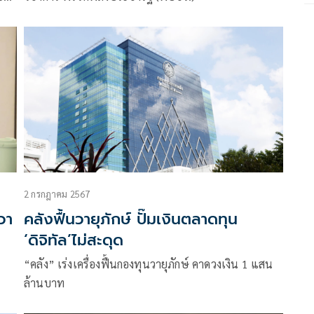
มการ
นแรง
2 กรกฎาคม 2567
วา
คลังฟื้นวายุภักษ์ ปั๊มเงินตลาดทุน
‘ดิจิทัล’ไม่สะดุด
“คลัง” เร่งเครื่องฟื้นกองทุนวายุภักษ์ คาดวงเงิน 1 แสน
ล้านบาท
จ