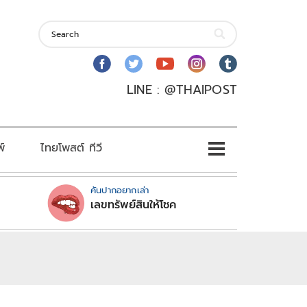
LINE : @THAIPOST
พ์
ไทยโพสต์ ทีวี
คันปากอยากเล่า
เลขทรัพย์สินให้โชค