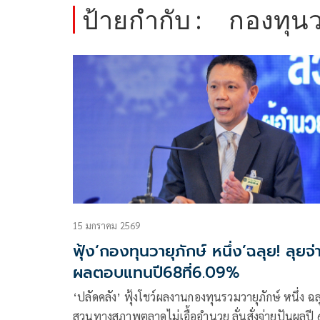
ป้ายกำกับ :
กองทุนว
15 มกราคม 2569
ฟุ้ง‘กองทุนวายุภักษ์ หนึ่ง’ฉลุย! ลุยจ่
ผลตอบแทนปี68ที่6.09%
‘ปลัดคลัง’ ฟุ้งโชว์ผลงานกองทุนรวมวายุภักษ์ หนึ่ง ฉล
สวนทางสภาพตลาดไม่เอื้ออำนวย ลั่นสั่งจ่ายปันผลปี 