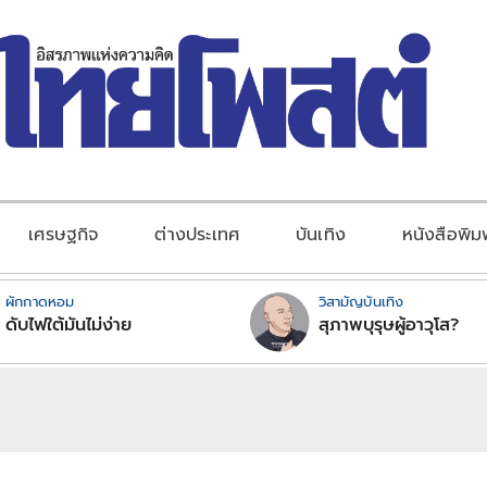
เศรษฐกิจ
ต่างประเทศ
บันเทิง
หนังสือพิม
ผักกาดหอม
วิสามัญบันเทิง
ดับไฟใต้มันไม่ง่าย
สุภาพบุรุษผู้อาวุโส?