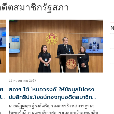
ดีตสมาชิกรัฐสภา
N
21 พฤษภาคม 2569
าย
สภาฯ โต้ 'หมอวรงค์' ให้ข้อมูลไม่ตรง
ป
ปมสิทธิประโยชน์กองทุนอดีตสมาชิก
รัฐสภา
นายณัฏฐกฤษฎ์ วงศ์เจริญ รองเลขาธิการสภาฯ ฐานะ
น
โฆษกสำนักงานเลขาธิการสภาฯ แถลงกรณีกองทุนอดีต