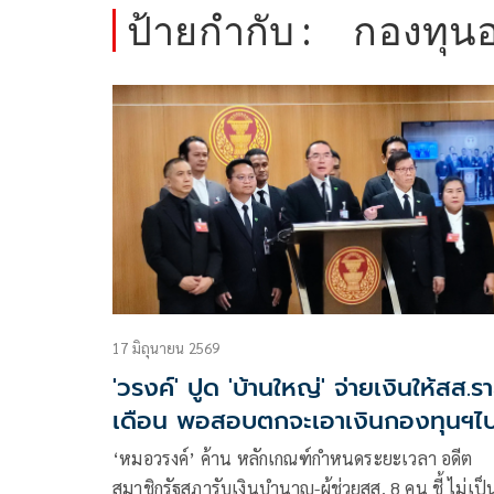
ป้ายกำกับ :
กองทุนอ
17 มิถุนายน 2569
'วรงค์' ปูด 'บ้านใหญ่' จ่ายเงินให้สส.ร
เดือน พอสอบตกจะเอาเงินกองทุนฯไ
ดูแลแทน
‘หมอวรงค์’ ค้าน หลักเกณฑ์กำหนดระยะเวลา อดีต
สมาชิกรัฐสภารับเงินบำนาญ-ผู้ช่วยสส. 8 คน ชี้ ไม่เป็