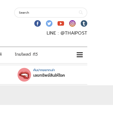
LINE : @THAIPOST
พ์
ไทยโพสต์ ทีวี
คันปากอยากเล่า
เลขทรัพย์สินให้โชค