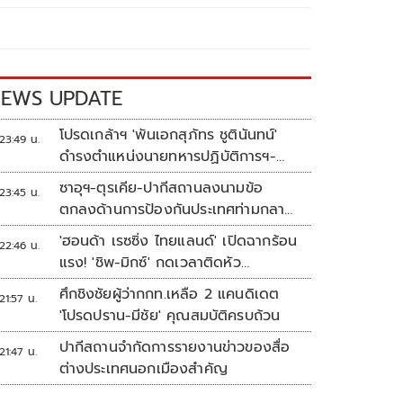
EWS UPDATE
โปรดเกล้าฯ 'พันเอกสุภัทร ชูตินันทน์'
23:49 น.
ดำรงตำแหน่งนายทหารปฏิบัติการฯ-
พระราชทานยศ 'พลตรี'
ซาอุฯ-ตุรเคีย-ปากีสถานลงนามข้อ
23:45 น.
ตกลงด้านการป้องกันประเทศท่ามกลาง
สงครามในภูมิภาค
'ฮอนด้า เรซซิ่ง ไทยแลนด์' เปิดฉากร้อน
22:46 น.
แรง! 'ชิพ-มิกซ์' กดเวลาติดหัว
แถว ARRC สนาม 4 ที่มัลดาลิกา
ศึกชิงชัยผู้ว่ากกท.เหลือ 2 แคนดิเดต
21:57 น.
'โปรดปราน-มีชัย' คุณสมบัติครบถ้วน
ปากีสถานจำกัดการรายงานข่าวของสื่อ
21:47 น.
ต่างประเทศนอกเมืองสำคัญ