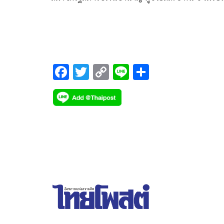
ธรรม ปูด’บ้านใหญ่’ จ่ายเงินให้ สส.ในสภา รายเดือน พ
สอบตกก็รับเงินกองทุนอดีตสมาชิกฯ แฉ เอาตำแหน่งผู
ช่วยสส.-สว.ในเครือ ไปให้คนอื่นแทนการจ่ายเงิน
F
T
C
Li
S
ac
wi
o
n
h
e
tt
p
e
ar
b
er
y
e
o
Li
o
n
k
k