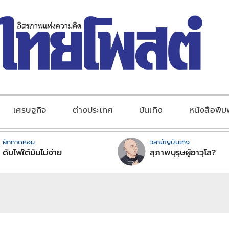
เศรษฐกิจ
ต่างประเทศ
บันเทิง
หนังสือพิม
ผักกาดหอม
วิสามัญบันเทิง
ดับไฟใต้มันไม่ง่าย
สุภาพบุรุษผู้อาวุโส?