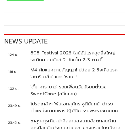
b
er
y
e
o
Li
o
n
k
k
NEWS UPDATE
808 Festival 2026 ไลน์อัปแรกสุดยิ่งใหญ่
1:24 น.
ระเบิดความมันส์ 2 วันเต็ม 2-3 ต.ค.นี้
M4 คัมแบคตามสัญญา! ปล่อย 2 ซิงเกิลแรก
1:16 น.
'อะดรีนาลีน' และ 'ชอบU'
'ดั๊ม คาราบาว' รวมเพื่อนวัยมัธยมตั้งวง
1:02 น.
SweetCane (สวีทเคน)
โปรดเกล้าฯ 'พันเอกสุภัทร ชูตินันทน์' ดำรง
23:49 น.
ตำแหน่งนายทหารปฏิบัติการฯ-พระราชทานยศ
'พลตรี'
ซาอุฯ-ตุรเคีย-ปากีสถานลงนามข้อตกลงด้าน
23:45 น.
การป้องกันประเทศท่ามกลางสงครามในภูมิภาค