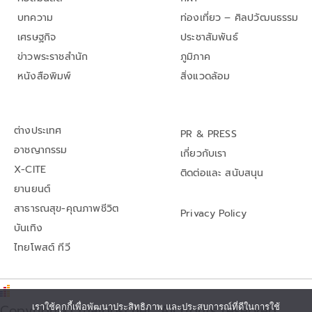
บทความ
ท่องเที่ยว – ศิลปวัฒนธรรม
เศรษฐกิจ
ประชาสัมพันธ์
ข่าวพระราชสำนัก
ภูมิภาค
หนังสือพิมพ์
สิ่งแวดล้อม
ต่างประเทศ
PR & PRESS
อาชญากรรม
เกี่ยวกับเรา
X-CITE
ติดต่อและ สนับสนุน
ยานยนต์
สาธารณสุข-คุณภาพชีวิต
Privacy Policy
บันเทิง
ไทยโพสต์ ทีวี
เราใช้คุกกี้เพื่อพัฒนาประสิทธิภาพ และประสบการณ์ที่ดีในการใช้
Copyright© thaipost.net, All rights reserved.,