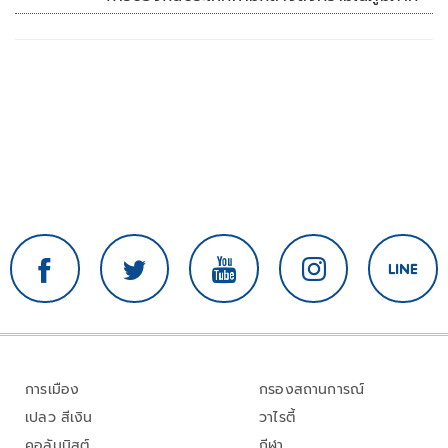
การเมือง
กรองสถานการณ์
เปลว สีเงิน
วาไรตี้
คอลัมนิสต์
กีฬา