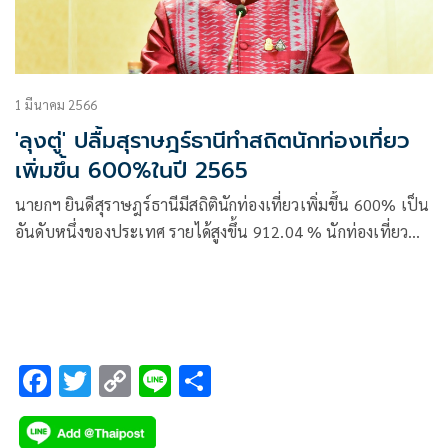
1 มีนาคม 2566
'ลุงตู่' ปลื้มสุราษฎร์ธานีทำสถิตนักท่องเที่ยว
เพิ่มขึ้น 600%ในปี 2565
นายกฯ ยินดีสุราษฎร์ธานีมีสถิตินักท่องเที่ยวเพิ่มขึ้น 600% เป็น
อันดับหนึ่งของประเทศ รายได้สูงขึ้น 912.04 % นักท่องเที่ยว
3.6 ล้านคน ทำรายได้กว่า 2.8 หมื่นล้านบาทในปี 2565
F
T
C
Li
S
ac
wi
o
n
h
e
tt
p
e
ar