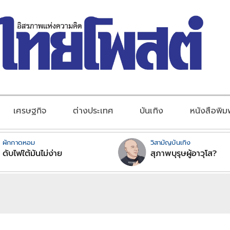
เศรษฐกิจ
ต่างประเทศ
บันเทิง
หนังสือพิม
ผักกาดหอม
วิสามัญบันเทิง
ดับไฟใต้มันไม่ง่าย
สุภาพบุรุษผู้อาวุโส?