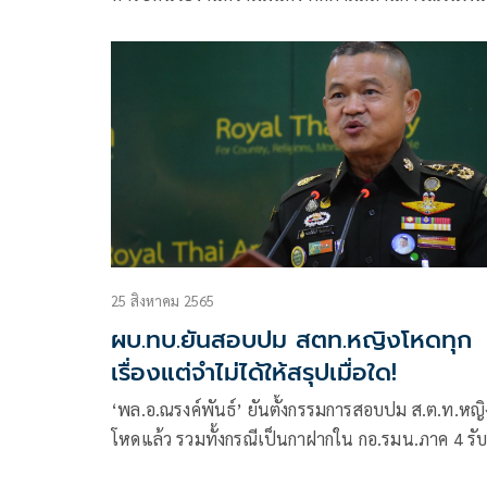
พร้อมคุย ‘วันนอร์’ ก่อนบินเปิดงานส่งเสริมท่องเที่ยว
อ.ปะทิว ชุมพร
25 สิงหาคม 2565
ผบ.ทบ.ยันสอบปม สตท.หญิงโหดทุก
เรื่องแต่จำไม่ได้ให้สรุปเมื่อใด!
‘พล.อ.ณรงค์พันธ์’ ยันตั้งกรรมการสอบปม ส.ต.ท.หญิ
โหดแล้ว รวมทั้งกรณีเป็นกาฝากใน กอ.รมน.ภาค 4 รั
ไม่มีใครสมบูรณ์ 100% ยันมีเส้นตายการสอบแต่จำไม่