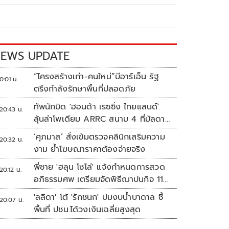
EWS UPDATE
“โครงสร้างเก่า-คนใหม่”บีอาร์เอ็น รัฐ
0:01 น.
ตรึงกำลังรักษาพื้นที่ปลอดภัย
ทัพนักบิด 'ฮอนด้า เรซซิ่ง ไทยแลนด์'
20:43 น.
ลุ้นล่าโพเดียม ARRC สนาม 4 ที่มัลดาลิ
กา
‘ศุภมาส’ สั่งเข้มตรวจคลินิกเสริมความ
20:32 น.
งาม ย้ำโฆษณาราคาต้องจ่ายจริง
พี่ชาย 'ฮลุน โซโล่' แจ้งกำหนดการสวด
20:12 น.
อภิธรรมศพ เตรียมจัดพิธีฌาปนกิจ 11
ส.ค.
'ลลิดา' โต้ 'รักชนก' ปมงบน้ำบาดาล ชี้
20:07 น.
พื้นที่ ปชน.ได้วงเงินเฉลี่ยสูงสุด