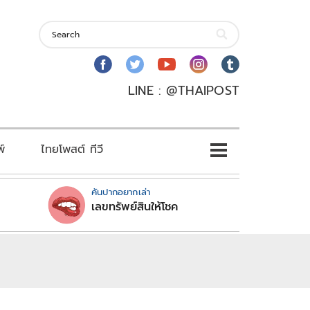
LINE : @THAIPOST
พ์
ไทยโพสต์ ทีวี
คันปากอยากเล่า
เลขทรัพย์สินให้โชค