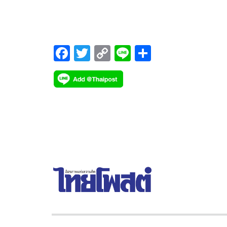
เมื่อใด
F
T
C
Li
S
ac
wi
o
n
h
e
tt
p
e
ar
b
er
y
e
o
Li
o
n
k
k