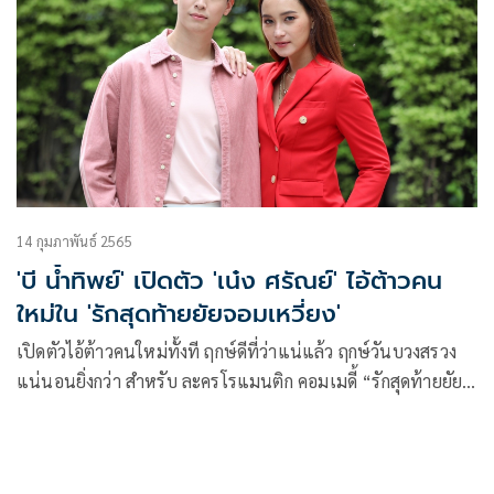
14 กุมภาพันธ์ 2565
'บี น้ำทิพย์' เปิดตัว 'เน๋ง ศรัณย์' ไอ้ต้าวคน
ใหม่ใน 'รักสุดท้ายยัยจอมเหวี่ยง'
เปิดตัวไอ้ต้าวคนใหม่ทั้งที ฤกษ์ดีที่ว่าแน่แล้ว ฤกษ์วันบวงสรวง
แน่นอนยิ่งกว่า สำหรับ ละครโรแมนติก คอมเมดี้ “รักสุดท้ายยัย
จอมเหวี่ยง” ทาง ช่องวัน31 ที่จัดพิธีบวงสรวง 14 กุมภาพันธ์ วัน
วาเลนไทน์ โดยได้ นางเอกตัวแม่ “บี-น้ำทิพย์ จงรัชตวิบูลย์”
พร้อมใช้พลังเจ๊ดัน เปิดซิงการเป็นพระเอกบินเดี่ยวเต็มตัวเรื่อง