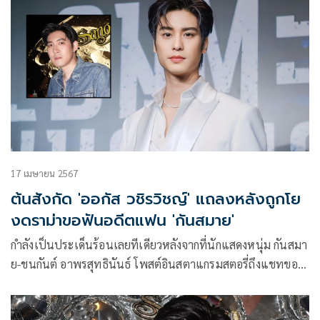
จริง พร้อมขอโทษเพื่อนและผู้หญิงที่ตนได้พูดถึงด้วยคำพูดที่ไม่ดี
17 เมษายน 2567
ต้นสังกัด 'ออกัส วชิรวิชญ์' แถลงหลังถูกโย
งดราม่าขอฟันอดีตแฟน 'กันสมาย'
กำลังเป็นประเด็นร้อนเลยทีเดียวหลังจากที่นักแสดงหนุ่ม กันสมา
ย-ชนกันต์ อาพรสุทธินันธ์ โพสต์อินสตาแกรมสตอรี่ถึงแชทของ
ดาราดังมาขอฟันอดีตแฟนสาวของกันสมายที่เพิ่งเลิกกับตนไป
เพียงหนึ่งอาทิตย์ด้วยข้อความที่ไม่ให้เกียรติฝ่ายหญิง จนชาว