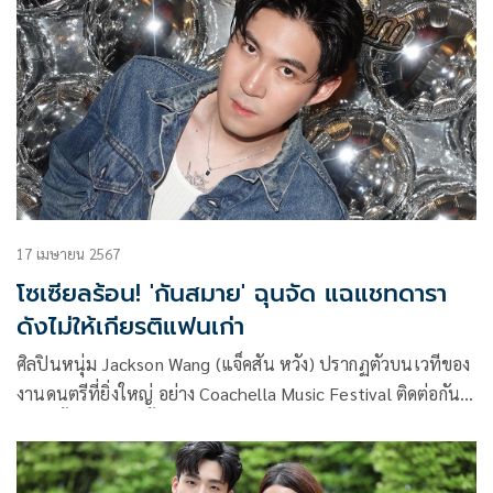
เน็ตต่างก็ไปสืบมาว่าใครคือดาราคนดังกล่าว
17 เมษายน 2567
โซเซียลร้อน! 'กันสมาย' ฉุนจัด แฉแชทดารา
ดังไม่ให้เกียรติแฟนเก่า
ศิลปินหนุ่ม Jackson Wang (แจ็คสัน หวัง) ปรากฏตัวบนเวทีของ
งานดนตรีที่ยิ่งใหญ่ อย่าง Coachella Music Festival ติดต่อกัน
เป็นครั้งที่ 3 โดยครั้งล่าสุดเขาได้ร่วมแสดงโชว์ให้กับศิลปินวง
Number i ในเพลง ‘GOAT (Jackson Wang Remix)’ และศิลปิน
สาว BIBI ในเพลง ‘Feeling Lucky