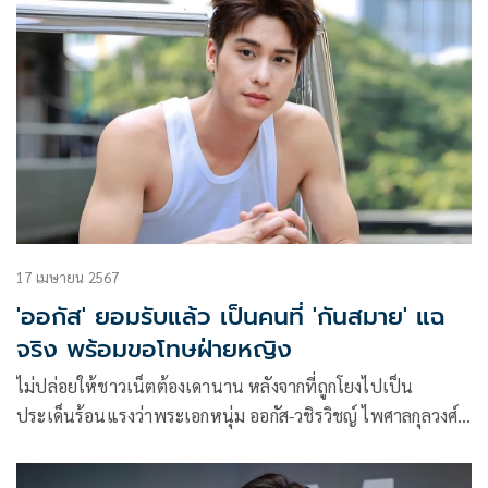
17 เมษายน 2567
'ออกัส' ยอมรับแล้ว เป็นคนที่ 'กันสมาย' แฉ
จริง พร้อมขอโทษฝ่ายหญิง
ไม่ปล่อยให้ชาวเน็ตต้องเดานาน หลังจากที่ถูกโยงไปเป็น
ประเด็นร้อนแรงว่าพระเอกหนุ่ม ออกัส-วชิรวิชญ์ ไพศาลกุลวงศ์
จะใช่คนที่ กันสมาย-ชนกันต์ อาพรสุทธินันธ์ โพสต์ถึงหรือไม่
ล่าสุดหนุ่มออกัสโพสต์ยอมรับแล้วว่าในแชตดังกล่าวนั้นเป็นตน