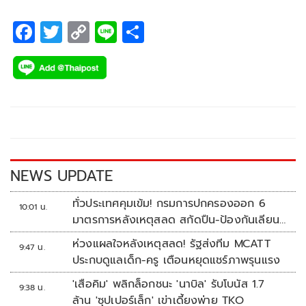
แรก “เน๋ง-ศรัณย์ นราประเสริฐกุล” ว่าที่ไอ้ต้าวคนใหม่ของบี
F
T
C
Li
S
ac
wi
o
n
h
e
tt
p
e
ar
b
er
y
e
o
Li
o
n
k
k
NEWS UPDATE
ทั่วประเทศคุมเข้ม! กรมการปกครองออก 6
10:01 น.
มาตรการหลังเหตุสลด สกัดปืน-ป้องกันเลียน
แบบ
ห่วงแผลใจหลังเหตุสลด! รัฐส่งทีม MCATT
9:47 น.
ประกบดูแลเด็ก-ครู เตือนหยุดแชร์ภาพรุนแรง
'เสือคิม' พลิกล็อกชนะ 'นาบิล' รับโบนัส 1.7
9:38 น.
ล้าน 'ซุปเปอร์เล็ก' เข่าเดี้ยงพ่าย TKO