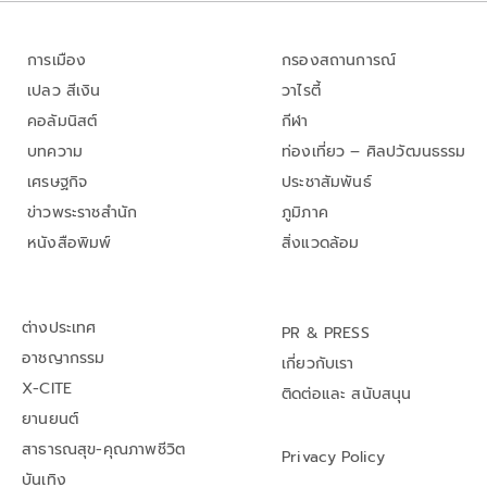
การเมือง
กรองสถานการณ์
เปลว สีเงิน
วาไรตี้
คอลัมนิสต์
กีฬา
บทความ
ท่องเที่ยว – ศิลปวัฒนธรรม
เศรษฐกิจ
ประชาสัมพันธ์
ข่าวพระราชสำนัก
ภูมิภาค
หนังสือพิมพ์
สิ่งแวดล้อม
ต่างประเทศ
PR & PRESS
อาชญากรรม
เกี่ยวกับเรา
X-CITE
ติดต่อและ สนับสนุน
ยานยนต์
สาธารณสุข-คุณภาพชีวิต
Privacy Policy
บันเทิง