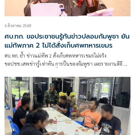
6 สิงหาคม 2568
ศบ.ทก. ขอประชาชนรู้ทันข่าวปลอมกัมพูชา ยัน
แม่ทัพภาค 2 ไม่ได้สั่งเก็บศพทหารเขมร
ศบ.ทก. ย้ำ ข่าวแม่ทัพ 2 สั่งเก็บศพทหารเขมรไม่จริง
ขอปชช.เสพข่าวรู้เท่าทัน การปั่นของกัมพูชา เผยรายงานดีอี พบ
ข่าวปลอมด้านความมั่นคงอื้อ ส่งผลปชช.ตื่นตระหนก เตือนตรวจ
สอบก่อนแชร์ ระวังแพร่ข่าวเท็จผิด พ.ร.บ.คอมฯ โทษสูงสุด จำคุก
5 ปี หรือปรับไม่เกิน 1 แสน