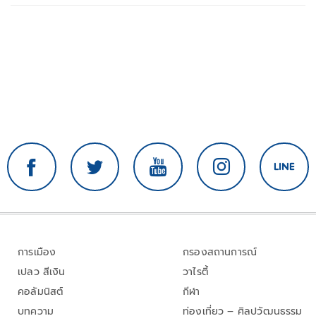
การเมือง
กรองสถานการณ์
เปลว สีเงิน
วาไรตี้
คอลัมนิสต์
กีฬา
บทความ
ท่องเที่ยว – ศิลปวัฒนธรรม