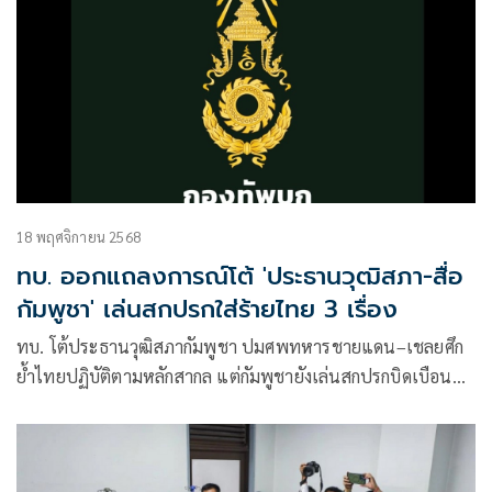
18 พฤศจิกายน 2568
ทบ. ออกแถลงการณ์โต้ 'ประธานวุฒิสภา-สื่อ
กัมพูชา' เล่นสกปรกใส่ร้ายไทย 3 เรื่อง
ทบ. โต้ประธานวุฒิสภากัมพูชา ปมศพทหารชายแดน–เชลยศึก
ย้ำไทยปฏิบัติตามหลักสากล แต่กัมพูชายังเล่นสกปรกบิดเบือน
ข้อมูล ล่าสุดพบข่าวปลอมทหารทำร้ายหญิงชาวกัมพูชา หวัง
ทำลายชื่อเสียงทหารไทย