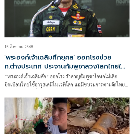
15 สิงหาคม 2568
'พระองค์เจ้าเฉลิมศึกยุคล' ออกโรงช่วย
ก.ต่างประเทศ ประจานกัมพูชาลวงโลกไทยใช้
อาวุธเคมี
“พระองค์เจ้าเฉลิมศึก” ออกโรง รำคาญกัมพูชาโกหกไม่เลิก
บิดเบือนไทยใช้อาวุธเคมีในเวทีโลก แฉมีขบวนการตามจิกไทย
ต่อเนื่อง แจงยิบขั้นตอนฟ้อง OPCW แต่ไม่ทำ เสนอตัวแจงเวที
โลกให้