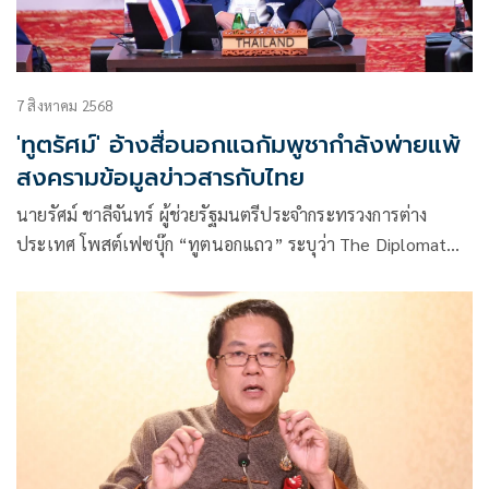
7 สิงหาคม 2568
'ทูตรัศม์' อ้างสื่อนอกแฉกัมพูชากำลังพ่ายแพ้
สงครามข้อมูลข่าวสารกับไทย
นายรัศม์ ชาลีจันทร์ ผู้ช่วยรัฐมนตรีประจำกระทรวงการต่าง
ประเทศ โพสต์เฟซบุ๊ก “ทูตนอกแถว” ระบุว่า The Diplomat
Magazine เสนอบทความบอกว่าฝ่ายกัมพูชากำลังพ่ายแพ้
สงครามข้อมูลข่าวสารกับไทย
สาเหตุสำคัญคือกัมพูชา