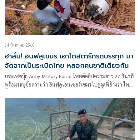
14 สิงหาคม 2568
ฮาลั่น! อินฟลูเขมร เอาไดสตาร์ทรถบรรทุก มา
จัดฉากเป็นระเบิดไทย หลอกคนชาติเดียวกัน
เพจเฟซบุ๊ก Army Military Force โพสต์คลิปความยาว 27 วินาที
พร้อมระบุข้อความว่า อินฟลูเอนเซอร์เขมรไปดูจุดที่อ้างว่า ไทย
ทิ้งระเบิดอีกลูกตกใส่ข้างกำแพงบ้านเรือนชาวเขมรในช่วง
ระหว่างปะทะกัน