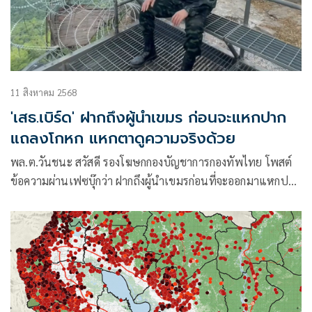
11 สิงหาคม 2568
'เสธ.เบิร์ด' ฝากถึงผู้นำเขมร ก่อนจะแหกปาก
แถลงโกหก แหกตาดูความจริงด้วย
พล.ต.วันชนะ สวัสดี รองโฆษกกองบัญชาการกองทัพไทย โพสต์
ข้อความผ่านเฟซบุ๊กว่า ฝากถึงผู้นำเขมรก่อนที่จะออกมาแหกปาก
แถลงโกหกขอให้แหกตาดูความจริงด้วย