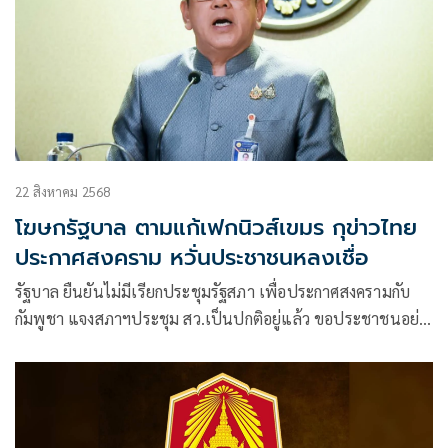
22 สิงหาคม 2568
โฆษกรัฐบาล ตามแก้เฟกนิวส์เขมร กุข่าวไทย
ประกาศสงคราม หวั่นประชาชนหลงเชื่อ
รัฐบาล ยืนยันไม่มีเรียกประชุมรัฐสภา เพื่อประกาศสงครามกับ
กัมพูชา แจงสภาฯประชุม สว.เป็นปกติอยู่แล้ว ขอประชาชนอย่า
หลงเชื่อข่าวเท็จบิดเบือน