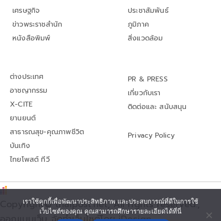
เศรษฐกิจ
ประชาสัมพันธ์
ข่าวพระราชสำนัก
ภูมิภาค
หนังสือพิมพ์
สิ่งแวดล้อม
ต่างประเทศ
PR & PRESS
อาชญากรรม
เกี่ยวกับเรา
X-CITE
ติดต่อและ สนับสนุน
ยานยนต์
สาธารณสุข-คุณภาพชีวิต
Privacy Policy
บันเทิง
ไทยโพสต์ ทีวี
เราใช้คุกกี้เพื่อพัฒนาประสิทธิภาพ และประสบการณ์ที่ดีในการใช้
Copyright© thaipost.net, All rights reserved.,
เว็บไซต์ของคุณ คุณสามารถศึกษารายละเอียดได้ที่นี่
ออกแบบเว็บ จัดทำเว็บไซต์โดย iDesign