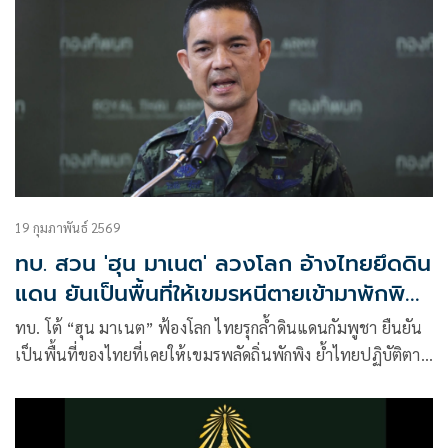
19 กุมภาพันธ์ 2569
ทบ. สวน 'ฮุน มาเนต' ลวงโลก อ้างไทยยึดดิน
แดน ยันเป็นพื้นที่ให้เขมรหนีตายเข้ามาพักพิง
แต่ไม่ยอมกลับ
ทบ. โต้ “ฮุน มาเนต” ฟ้องโลก ไทยรุกล้ำดินแดนกัมพูชา ยืนยัน
เป็นพื้นที่ของไทยที่เคยให้เขมรพลัดถิ่นพักพิง ย้ำไทยปฏิบัติตาม
ข้อตกลงใน Joint Statement อย่างเคร่งครัด พร้อมหารือทวิภาคี
เมื่อสถานการณ์ลดความตึงเครียดและพื้นที่มีความปลอดภัย