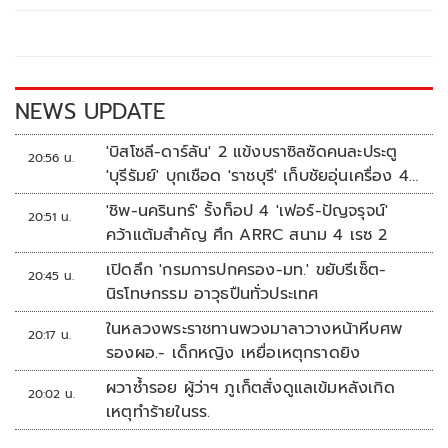
o
Li
o
n
k
k
NEWS UPDATE
'บิสโซลี-ดาร์ลัน' 2 แข้งบราซิลซัดคนละประตู
20:56 น.
'บุรีรัมย์' บุกเชือด 'ราชบุรี' เก็บชัยอุ่นเครื่อง 4
นัดรวด
'ชิพ-นครินทร์' รั้งท็อป 4 'เฟอร์-ปัญจรุจน์'
20:51 น.
คว้าแต้มสำคัญ ศึก ARRC สนาม 4 เรซ 2
เปิดลึก 'กรมการปกครอง-มท.' ขยับรีเซ็ต-
20:45 น.
นิรโทษกรรม อาวุธปืนทั่วประเทศ
ในหลวงพระราชทานพวงมาลาวางหน้าหีบศพ
20:17 น.
รองผอ.- เด็กหญิง เหยื่อเหตุกราดยิง
ผวาซ้ำรอย ผู้ว่าฯ ภูเก็ตสั่งดูแลเข้มหลังเกิด
20:02 น.
เหตุทำร้ายในรร.