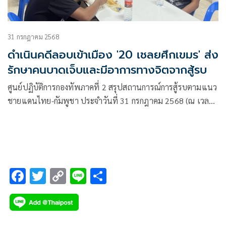
31 กรกฎาคม 2568
ดำเนินคดีลอบเข้าเมือง '20 เชลยศึกเขมร' ส่ง
รักษาคนบาดเจ็บและมีอาการทางจิตจากสู้รบ
ศูนย์ปฏิบัติการกองทัพภาคที่ 2 สรุปสถานการณ์การสู้รบตามแนว
ชายแดนไทย-กัมพูชา ประจำวันที่ 31 กรกฎาคม 2568 (ณ เวลา
10.00 น.) ปรากฏความเคลื่อนไหวของกำลังประเทศกัมพูชาและ
สถานการณ์อื่นๆ ที่เกี่ยวข้อง
F
T
C
Li
S
ac
wi
o
n
h
e
tt
p
e
ar
b
er
y
e