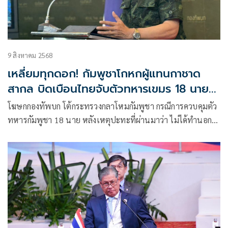
9 สิงหาคม 2568
เหลี่ยมทุกดอก! กัมพูชาโกหกผู้แทนกาชาด
สากล บิดเบือนไทยจับตัวทหารเขมร 18 นาย
อย่างผิดกฎหมาย
โฆษกกองทัพบก โต้กระทรวงกลาโหมกัมพูชา กรณีการควบคุมตัว
ทหารกัมพูชา 18 นาย หลังเหตุปะทะที่ผ่านมาว่า ไม่ได้ทำนอก
เหนือกฎหมาย และจำเป็นต้องควบคุมตัวไว้ก่อน จนกว่าจะหยุด
ยิงโดยสมบูรณ์