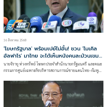
16 สิงหาคม 2568
'โฆษกรัฐบาล' พร้อมเปย์ไม่อั้น! ชวน 'ไมเคิล
อัลฟาโร' มาไทย จะได้เห็นหนังคนละม้วนเขมร
จัดฉาก
นายจิรายุ ห่วงทรัพย์ โฆษกประจำสำนักนายกรัฐมนตรี และคณะ
กรรมการศูนย์เฉพาะกิจบริหารสถานการณ์ชายแดนไทย–กัมพูชา
(ศบ.ทก.) กล่าวถึงกรณีสำนักข่าวของกัมพูชาอ้างอิงการรายงาน
ข่าวของนายไมเคิล อัลฟาโร ชาวสหรัฐฯ