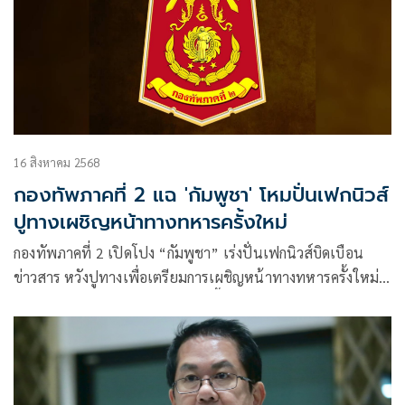
16 สิงหาคม 2568
กองทัพภาคที่ 2 แฉ 'กัมพูชา' โหมปั่นเฟกนิวส์
ปูทางเผชิญหน้าทางทหารครั้งใหม่
กองทัพภาคที่ 2 เปิดโปง “กัมพูชา” เร่งปั่นเฟกนิวส์บิดเบือน
ข่าวสาร หวังปูทางเพื่อเตรียมการเผชิญหน้าทางทหารครั้งใหม่
เผยทูตภาคีอนุสัญญาออตตาวาลงพื้นที่ เข้าใจในข้อเท็จจริง
พร้อมนำข้อมูลรายงานต่อรัฐบาลของตนเอง รวมถึงเผยแพร่
ความจริงต่อไป