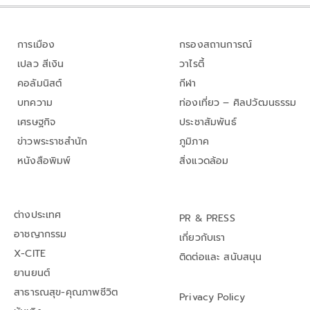
การเมือง
กรองสถานการณ์
เปลว สีเงิน
วาไรตี้
คอลัมนิสต์
กีฬา
บทความ
ท่องเที่ยว – ศิลปวัฒนธรรม
เศรษฐกิจ
ประชาสัมพันธ์
ข่าวพระราชสำนัก
ภูมิภาค
หนังสือพิมพ์
สิ่งแวดล้อม
ต่างประเทศ
PR & PRESS
อาชญากรรม
เกี่ยวกับเรา
X-CITE
ติดต่อและ สนับสนุน
ยานยนต์
สาธารณสุข-คุณภาพชีวิต
Privacy Policy