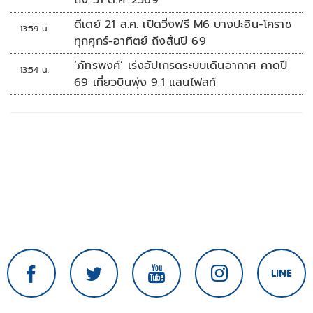
ถึง 31 ต.ค. 2569
ดีเดย์ 21 ส.ค. เปิดวิ่งฟรี M6 บางปะอิน-โคราช
13:59 น.
ทุกศุกร์-อาทิตย์ ถึงสิ้นปี 69
‘ภัทรพงศ์’ เร่งอัปเกรดระบบเดินอากาศ คาดปี
13:54 น.
69 เที่ยวบินพุ่ง 9.1 แสนไฟลท์