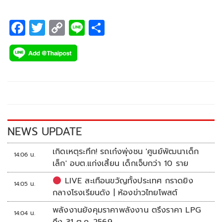
F
T
C
Li
S
ac
wi
o
n
h
e
tt
p
e
ar
b
er
y
e
o
Li
o
n
k
k
NEWS UPDATE
เกิดเหตุระทึก! รถเก๋งพุ่งชน 'ศูนย์พัฒนาเด็ก
14:06 น.
เล็ก' อบต.แก่งเสี้ยน เด็กเจ็บกว่า 10 ราย
LIVE สะเทือนขวัญทั้งประเทศ กราดยิง
14:05 น.
กลางโรงเรียนดัง | ห้องข่าวไทยโพสต์
พลังงานยังคุมราคาพลังงาน ตรึงราคา LPG
14:04 น.