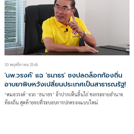
30 พฤศจิกายน 2565
'นพ.วรงค์' แฉ 'ธนาธร' ชงปลดล็อกท้องถิ่น
อาบยาพิษหวังเปลี่ยนประเทศเป็นสาธารณรัฐ!
‘หมอวรงค์’ จวก ‘ธนาธร’ อ้าปากเห็นลิ้นไก่ ชงกระจายอำนาจ
ท้องถิ่น สุดท้ายจบที่ระบอบการปกครองแบบใหม่