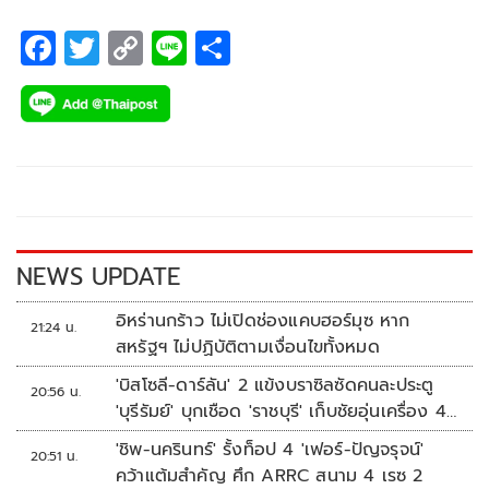
F
T
C
Li
S
ac
wi
o
n
h
e
tt
p
e
ar
b
er
y
e
o
Li
o
n
k
k
NEWS UPDATE
อิหร่านกร้าว ไม่เปิดช่องแคบฮอร์มุซ หาก
21:24 น.
สหรัฐฯ ไม่ปฏิบัติตามเงื่อนไขทั้งหมด
'บิสโซลี-ดาร์ลัน' 2 แข้งบราซิลซัดคนละประตู
20:56 น.
'บุรีรัมย์' บุกเชือด 'ราชบุรี' เก็บชัยอุ่นเครื่อง 4
นัดรวด
'ชิพ-นครินทร์' รั้งท็อป 4 'เฟอร์-ปัญจรุจน์'
20:51 น.
คว้าแต้มสำคัญ ศึก ARRC สนาม 4 เรซ 2