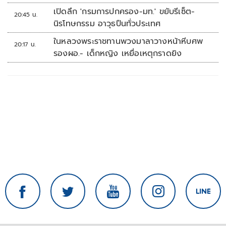
เปิดลึก 'กรมการปกครอง-มท.' ขยับรีเซ็ต-
20:45 น.
นิรโทษกรรม อาวุธปืนทั่วประเทศ
ในหลวงพระราชทานพวงมาลาวางหน้าหีบศพ
20:17 น.
รองผอ.- เด็กหญิง เหยื่อเหตุกราดยิง