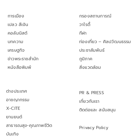
การเมือง
กรองสถานการณ์
เปลว สีเงิน
วาไรตี้
คอลัมนิสต์
กีฬา
บทความ
ท่องเที่ยว – ศิลปวัฒนธรรม
เศรษฐกิจ
ประชาสัมพันธ์
ข่าวพระราชสำนัก
ภูมิภาค
หนังสือพิมพ์
สิ่งแวดล้อม
ต่างประเทศ
PR & PRESS
อาชญากรรม
เกี่ยวกับเรา
X-CITE
ติดต่อและ สนับสนุน
ยานยนต์
สาธารณสุข-คุณภาพชีวิต
Privacy Policy
บันเทิง