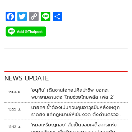
F
T
C
Li
S
ac
wi
o
n
h
e
tt
p
e
ar
b
er
y
e
o
Li
o
n
k
k
NEWS UPDATE
'อนุทิน' เดินงานโอทอปศิลปาชีพ บอกจะ
16:04 น.
พยายามสานต่อ 'ไทยช่วยไทยพลัส เฟส 2'
นายกฯ ย้ำต้องเน้นควบคุมอาวุธปืนหลังเหตุก
15:55 น.
ราดยิง แก้กฎหมายให้เข้มงวด ตั้งด่านตรวจ
เพิ่ม
'หมอเหรียญทอง' ลั่นเป็นจอมเผด็จการแห่ง
15:42 น.