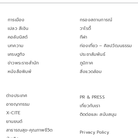
การเมือง
กรองสถานการณ์
เปลว สีเงิน
วาไรตี้
คอลัมนิสต์
กีฬา
บทความ
ท่องเที่ยว – ศิลปวัฒนธรรม
เศรษฐกิจ
ประชาสัมพันธ์
ข่าวพระราชสำนัก
ภูมิภาค
หนังสือพิมพ์
สิ่งแวดล้อม
ต่างประเทศ
PR & PRESS
อาชญากรรม
เกี่ยวกับเรา
X-CITE
ติดต่อและ สนับสนุน
ยานยนต์
สาธารณสุข-คุณภาพชีวิต
Privacy Policy