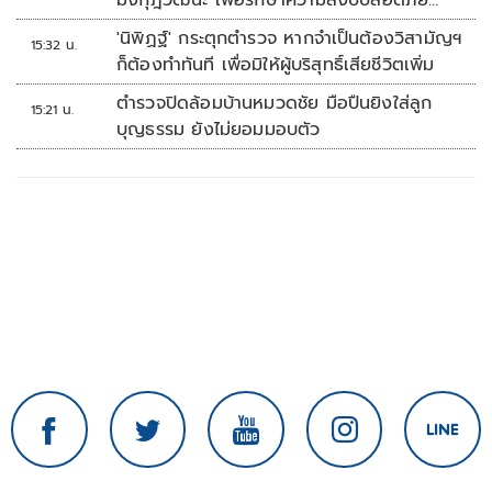
มงกุฎวัฒนะ เพื่อรักษาความสงบปลอดภัย
ภายในรพ.
'นิพิฏฐ์' กระตุกตำรวจ หากจำเป็นต้องวิสามัญฯ
15:32 น.
ก็ต้องทำทันที เพื่อมิให้ผู้บริสุทธิ์เสียชีวิตเพิ่ม
ตำรวจปิดล้อมบ้านหมวดชัย มือปืนยิงใส่ลูก
15:21 น.
บุญธรรม ยังไม่ยอมมอบตัว