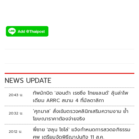
NEWS UPDATE
ทัพนักบิด 'ฮอนด้า เรซซิ่ง ไทยแลนด์' ลุ้นล่าโพ
20:43 น.
เดียม ARRC สนาม 4 ที่มัลดาลิกา
‘ศุภมาส’ สั่งเข้มตรวจคลินิกเสริมความงาม ย้ำ
20:32 น.
โฆษณาราคาต้องจ่ายจริง
พี่ชาย 'ฮลุน โซโล่' แจ้งกำหนดการสวดอภิธรรม
20:12 น.
ศพ เตรียมจัดพิธีฌาปนกิจ 11 ส.ค.