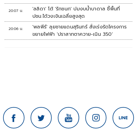
'ลลิดา' โต้ 'รักชนก' ปมงบน้ำบาดาล ชี้พื้นที่
20:07 น.
ปชน.ได้วงเงินเฉลี่ยสูงสุด
'พลพีร์' ลุยชายแดนสุรินทร์ สั่งเร่งรัดโครงการ
20:06 น.
ขยายไฟฟ้า 'ปราสาทตาควาย-เนิน 350'