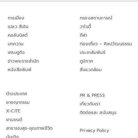
การเมือง
กรองสถานการณ์
เปลว สีเงิน
วาไรตี้
คอลัมนิสต์
กีฬา
บทความ
ท่องเที่ยว – ศิลปวัฒนธรรม
เศรษฐกิจ
ประชาสัมพันธ์
ข่าวพระราชสำนัก
ภูมิภาค
หนังสือพิมพ์
สิ่งแวดล้อม
ต่างประเทศ
PR & PRESS
อาชญากรรม
เกี่ยวกับเรา
X-CITE
ติดต่อและ สนับสนุน
ยานยนต์
สาธารณสุข-คุณภาพชีวิต
Privacy Policy
บันเทิง