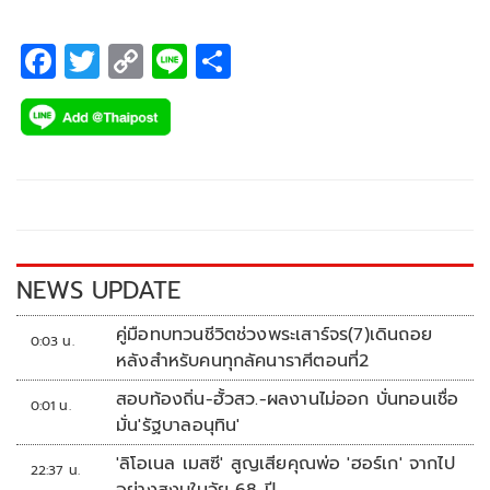
F
T
C
Li
S
ac
wi
o
n
h
e
tt
p
e
ar
b
er
y
e
o
Li
o
n
k
k
NEWS UPDATE
คู่มือทบทวนชีวิตช่วงพระเสาร์จร(7)เดินถอย
0:03 น.
หลังสำหรับคนทุกลัคนาราศีตอนที่2
สอบท้องถิ่น-ฮั้วสว.-ผลงานไม่ออก บั่นทอนเชื่อ
0:01 น.
มั่น'รัฐบาลอนุทิน'
'ลิโอเนล เมสซี' สูญเสียคุณพ่อ 'ฮอร์เก' จากไป
22:37 น.