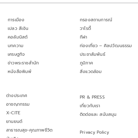
การเมือง
กรองสถานการณ์
เปลว สีเงิน
วาไรตี้
คอลัมนิสต์
กีฬา
บทความ
ท่องเที่ยว – ศิลปวัฒนธรรม
เศรษฐกิจ
ประชาสัมพันธ์
ข่าวพระราชสำนัก
ภูมิภาค
หนังสือพิมพ์
สิ่งแวดล้อม
ต่างประเทศ
PR & PRESS
อาชญากรรม
เกี่ยวกับเรา
X-CITE
ติดต่อและ สนับสนุน
ยานยนต์
สาธารณสุข-คุณภาพชีวิต
Privacy Policy