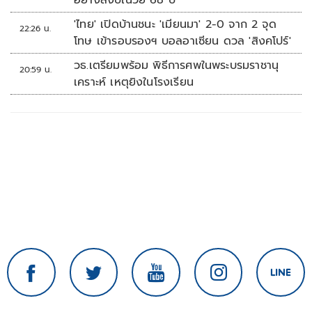
อย่างสงบในวัย 68 ปี
'ไทย' เปิดบ้านชนะ 'เมียนมา' 2-0 จาก 2 จุด
22:26 น.
โทษ เข้ารอบรองฯ บอลอาเซียน ดวล 'สิงคโปร์'
วธ.เตรียมพร้อม พิธีการศพในพระบรมราชานุ
20:59 น.
เคราะห์ เหตุยิงในโรงเรียน