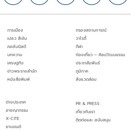
การเมือง
กรองสถานการณ์
เปลว สีเงิน
วาไรตี้
คอลัมนิสต์
กีฬา
บทความ
ท่องเที่ยว – ศิลปวัฒนธรรม
เศรษฐกิจ
ประชาสัมพันธ์
ข่าวพระราชสำนัก
ภูมิภาค
หนังสือพิมพ์
สิ่งแวดล้อม
ต่างประเทศ
PR & PRESS
อาชญากรรม
เกี่ยวกับเรา
X-CITE
ติดต่อและ สนับสนุน
ยานยนต์