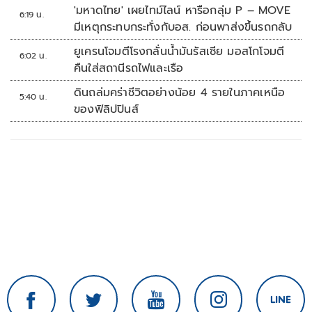
'มหาดไทย' เผยไทม์ไลน์ หารือกลุ่ม P – MOVE
6:19 น.
มีเหตุกระทบกระทั่งกับอส. ก่อนพาส่งขึ้นรถกลับ
ยูเครนโจมตีโรงกลั่นน้ำมันรัสเซีย มอสโกโจมตี
6:02 น.
คืนใส่สถานีรถไฟและเรือ
ดินถล่มคร่าชีวิตอย่างน้อย 4 รายในภาคเหนือ
5:40 น.
ของฟิลิปปินส์