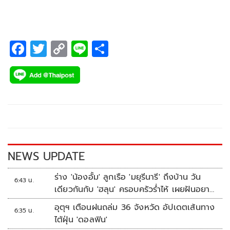
F
T
C
Li
S
ac
wi
o
n
h
e
tt
p
e
ar
b
er
y
e
o
Li
o
n
k
k
NEWS UPDATE
ร่าง 'น้องอั้ม' ลูกเรือ 'มยุรีนารี' ถึงบ้าน วัน
6:43 น.
เดียวกันกับ 'ฮลุน' ครอบครัวร่ำไห้ เผยฝันอยาก
เป็นทหารเรือ
อุตุฯ เตือนฝนถล่ม 36 จังหวัด อัปเดตเส้นทาง
6:35 น.
ไต้ฝุ่น 'ดอลฟิน'