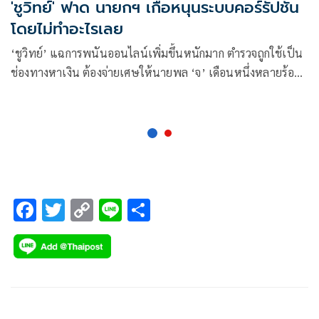
'ชูวิทย์' ฟาด นายกฯ เกื้อหนุนระบบคอร์รัปชัน
โดยไม่ทำอะไรเลย
‘ชูวิทย์’ แฉการพนันออนไลน์เพิ่มขึ้นหนักมาก ตำรวจถูกใช้เป็น
ช่องทางหาเงิน ต้องจ่ายเศษให้นายพล ‘จ’ เดือนหนึ่งหลายร้อย
ล้าน ฟาด นายกฯ อยู่มา 8 ปี ไม่ได้ทำให้คอร์รัปชันหมดไปหรือ
น้อยลง กลับเกื้อหนุนให้ระบบนี้อยู่ต่อไปโดยการไม่ทำอะไรเลย
F
T
C
Li
S
ac
wi
o
n
h
e
tt
p
e
ar
b
er
y
e
o
Li