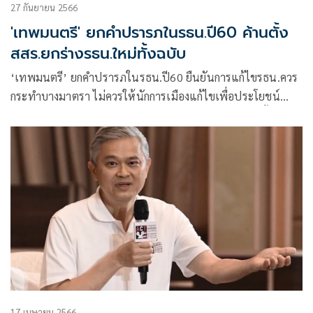
27 กันยายน 2566
'เทพมนตรี' ยกคำปรารภในรธน.ปี60 ค้านตั้ง
สสร.ยกร่างรธน.ใหม่ทั้งฉบับ
‘เทพมนตรี’ ยกคำปรารภในรธน.ปี60 ยืนยันการแก้ไขรธน.ควร
กระทำบางมาตรา ไม่ควรให้นักการเมืองแก้ไขเพื่อประโยชน์
ตนเอง จะนำพาไปสู่การทุจริตคอร์รับชันทุกรูปแบบ การตั้ง
สสร.เพื่อนำมาสู่การยกร่างทั้งฉบับ สิ้นทั้งงบประมาณและเวลายัง
ไม่เหมาะสมกับกาลยุคสมัย
17 เมษายน 2566