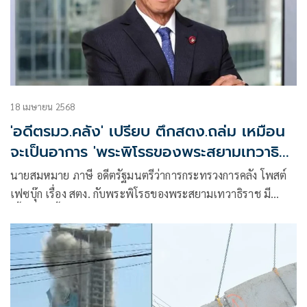
18 เมษายน 2568
'อดีตรมว.คลัง' เปรียบ ตึกสตง.ถล่ม เหมือน
จะเป็นอาการ 'พระพิโรธของพระสยามเทวาธิ
ราช'
นายสมหมาย ภาษี อดีตรัฐมนตรีว่าการกระทรวงการคลัง โพสต์
เฟซบุ๊ก เรื่อง สตง. กับพระพิโรธของพระสยามเทวาธิราช มี
เนื้อหาดังนี้