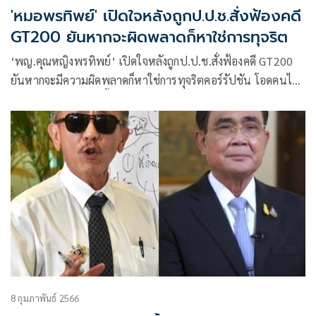
'หมอพรทิพย์' เปิดใจหลังถูกป.ป.ช.สั่งฟ้องคดี
GT200 ยันหากจะผิดพลาดก็หาใช่การทุจริต
‘พญ.คุณหญิงพรทิพย์’ เปิดใจหลังถูกป.ป.ช.สั่งฟ้องคดี GT200
ยันหากจะมีความผิดพลาดก็หาใช่การทุจริตคอร์รัปชัน โอดคนไม่
เคยลงปฏิบัติงานในพื้นที่จะไม่เข้าใจความเหนื่อยยาก อันตรายที่
มีตลอดเวลา ลั่นจะท้อไม่ได้เด็ดขาด
8 กุมภาพันธ์ 2566