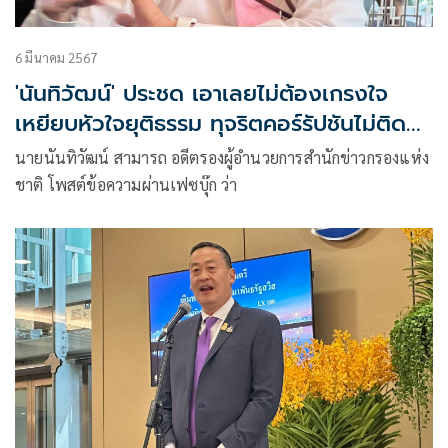
6 มีนาคม 2567
'นันทิวัฒน์' ประชด เอาเลยไม่ต้องเกรงใจ
เหยียบหัวใจยุติธรรม ทุจริตคอร์รัปชันไม่ติด
คุก
นายนันทิวัฒน์ สามารถ อดีตรองผู้อำนวยการสำนักข่าวกรองแห่ง
ชาติ โพสต์ข้อความผ่านเฟซบุ๊ก ว่า