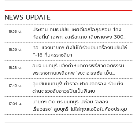
o
n
k
k
NEWS UPDATE
ประธาน กมธ.ปปช. เผยดีเอสไอลุยสอบ 'โกง
19:53 น.
ท้องถิ่น' เฉพาะ จ.ศรีสะเกษ เสียหายพุ่ง 300
ล้านบาท
ทอ. แจงนายกฯ ยังไม่ได้ร่วมบินเครื่องบินขับไล่
18:56 น.
F-16 ที่นครราชสีมา
อบจ.นนทบุรี แจ้งกำหนดการพิธีสวดอภิธรรม
18:23 น.
พระราชทานเพลิงศพ 'พ.ต.อ.ธงชัย เย็น
ประเสริฐ'
คุมเข้มนนทบุรี! ตำรวจ-ฝ่ายปกครอง ร่วมตั้ง
17:45 น.
ด่านตรวจจับอาวุธปืนเป็นพิเศษ
นายกฯ ติง ตร.นนทบุรี ปล่อย 'ฉลอง
17:04 น.
เรี่ยวแรง' สูบบุหรี่ ไม่ใส่กุญแจมือในห้องประชุม