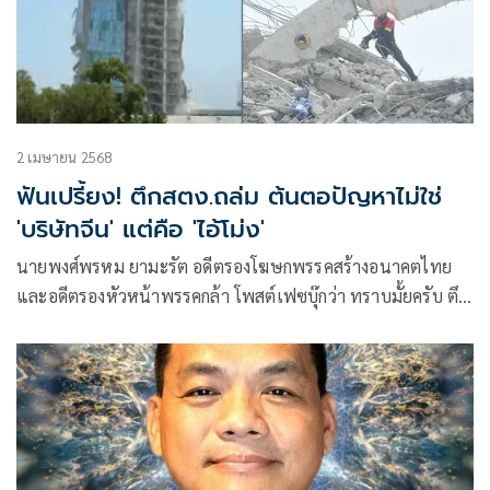
2 เมษายน 2568
ฟันเปรี้ยง! ตึกสตง.ถล่ม ต้นตอปัญหาไม่ใช่
'บริษัทจีน' แต่คือ 'ไอ้โม่ง'
นายพงศ์พรหม ยามะรัต อดีตรองโฆษกพรรคสร้างอนาคตไทย
และอดีตรองหัวหน้าพรรคกล้า โพสต์เฟซบุ๊กว่า ทราบมั้ยครับ ตึก
สตง.ถล่ม เราหาคนผิดผิดตัว