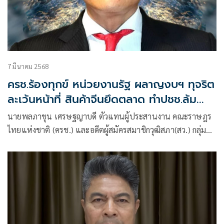
7 มีนาคม 2568
ครช.ร้องทุกข์ หน่วยงานรัฐ ผลาญงบฯ ทุจริต
ละเว้นหน้าที่ สินค้าจีนยึดตลาด ทำปชช.ล้ม
ละลาย
นายพลภาขุน เศรษฐญาบดี ตัวแทนผู้ประสานงาน คณะราษฎร
ไทยแห่งชาติ (ครช.) และอดีตผู้สมัครสมาชิกวุฒิสภา(สว.) กลุ่ม
17 จ.นครปฐม ได้ยื่นเรื่อง ข้อร้องทุกข์ ร้องเรียน กรณี กฎหมาย
การจัดการ การใช้งบประมาณ การตรวจสอบฯ ขัดรัฐธรรมนูญ
ทำให้ชาติกำลังวิบัติ