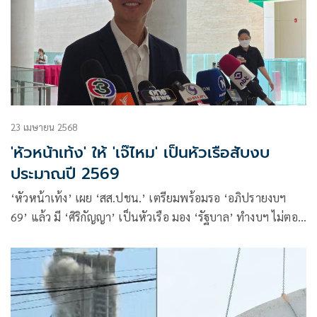
23 เมษายน 2568
'หัวหน้าเท้ง' ให้ 'เจ๊ไหม' เป็นหัวเรือสับงบ
ประมาณปี 2569
‘หัวหน้าเท้ง’ เผย ‘สส.ปชน.’ เตรียมพร้อมรอ ‘อภิปรายงบฯ
69’ แล้ว มี ‘ศิริกัญญา’ เป็นหัวเรือ มอง ‘รัฐบาล’ ทำงบฯ ไม่ตอบ
โจทย์ เชื่อ ‘พท.’ มีบทเรียน ไม่กล้าเร่ง ถก ‘พ.ร.บ.เอนเตอร์เทน
เมนต์ฯ’