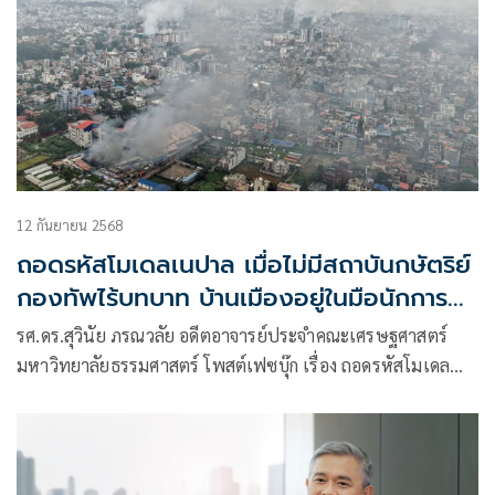
12 กันยายน 2568
ถอดรหัสโมเดลเนปาล เมื่อไม่มีสถาบันกษัตริย์
กองทัพไร้บทบาท บ้านเมืองอยู่ในมือนักการ
เมือง
รศ.ดร.สุวินัย ภรณวลัย อดีตอาจารย์ประจำคณะเศรษฐศาสตร์
มหาวิทยาลัยธรรมศาสตร์ โพสต์เฟซบุ๊ก เรื่อง ถอดรหัสโมเดล
เนปาล: เมื่อไม่มีสถาบันกษัตริย์ กองทัพไร้บทบาท บ้านเมืองอยู่
ในเงื้อมมือนักการเมือง 100% แล้วเกิดอะไรขึ้น? มีเนื้อหาดังนี้