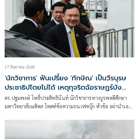
17 กันยายน 2568
'นักวิชาการ' ฟันเปรี้ยง 'ทักษิณ' เป็นวีรบุรษ
ประชาธิปไตยไม่ได้ เหตุทุจริตฉ้อราษฏร์บัง
หลวง
ดร.ปฐมพงษ์ โพธิ์ประสิทธินันท์ นักวิชาการทางบูรพคดีศึกษา
มหาวิทยาลัยมหิดล โพสต์ข้อความบนเฟซบุ๊ก หัวข้อ อย่านำเอา
คำว่า * #วีรบุรุษประชาธิปไตย* มาใช้อย่างพร่ำเพรื่อครับ มี
เนื้อหาดังนี้