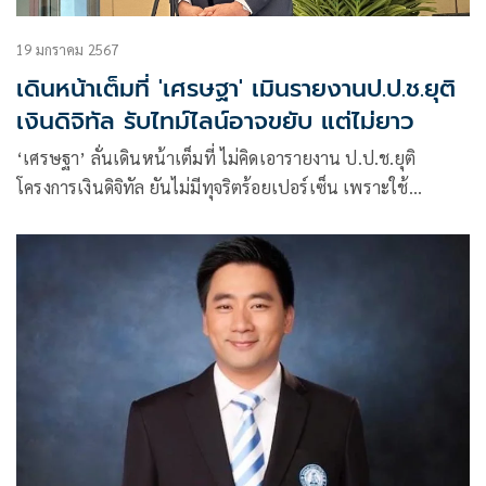
19 มกราคม 2567
เดินหน้าเต็มที่ 'เศรษฐา' เมินรายงานป.ป.ช.ยุติ
เงินดิจิทัล รับไทม์ไลน์อาจขยับ แต่ไม่ยาว
‘เศรษฐา’ ลั่นเดินหน้าเต็มที่ ไม่คิดเอารายงาน ป.ป.ช.ยุติ
โครงการเงินดิจิทัล ยันไม่มีทุจริตร้อยเปอร์เซ็น เพราะใช้
เทคโนโลยีส่งเงินตรงเข้ากระเป๋าปชช. ยอมรับไทม์ไลน์อาจขยับ
แต่ไม่ยาวไปถึงใช้งบปี 68 จ่อคุยพรรคร่วมหลังข้อมูลครบ