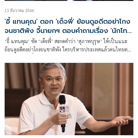
13 ธันวาคม 2566
'อี้ แทนคุณ' ตอก 'เด็จพี่' ย้อนดูอดีตอย่าโกง
จนชาติพัง จี้นายกฯ ตอบคำถามเรื่อง 'นักโทษ
เทวดา'
‘อี้ แทนคุณ’ ซัด ‘เด็จพี่’ สะกดคำว่า ‘สุภาพบุรุษ’ ให้เป็นแนะ
ย้อนดูอดีตอย่าโกงจนชาติพัง ใครบริหารประเทศแล้วคนไทยตาย
มากที่สุดและจี้ นายกฯ ตอบคำถาม ‘จุรินทร์’ นายกฯมีไว้ทำไม
:ดูแลประชาชนหรือมีไว้ดูแล ‘นักโทษเทวดา’