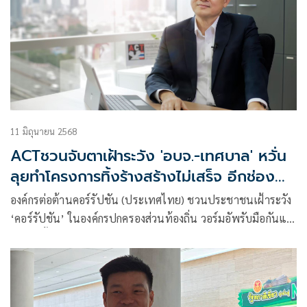
11 มิถุนายน 2568
ACTชวนจับตาเฝ้าระวัง 'อบจ.-เทศบาล' หวั่น
ลุยทำโครงการทิ้งร้างสร้างไม่เสร็จ อีกช่อง
ทางคอร์รัปชัน
องค์กรต่อต้านคอร์รัปชัน (ประเทศไทย) ชวนประชาชนเฝ้าระวัง
‘คอร์รัปชัน’ ในองค์กรปกครองส่วนท้องถิ่น วอร์มอัพรับมือกันแต่
เนิ่นๆ ทั้งอบจ.และเทศบาลรวมกันกว่า 2,500 แห่งทั่วประเทศซึ่ง
กำลังเข้าสู่ช่วงบริหารงาน หวังจะเห็นโครงการรัฐทิ้งร้างสร้างไม่
เสร็จผลาญเงินภาษีประชาชนลดลง