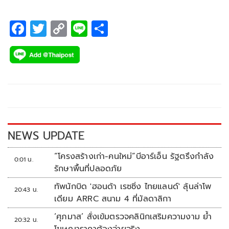
F
T
C
Li
S
ac
wi
o
n
h
e
tt
p
e
ar
b
er
y
e
o
Li
o
n
k
k
NEWS UPDATE
“โครงสร้างเก่า-คนใหม่”บีอาร์เอ็น รัฐตรึงกำลัง
0:01 น.
รักษาพื้นที่ปลอดภัย
ทัพนักบิด 'ฮอนด้า เรซซิ่ง ไทยแลนด์' ลุ้นล่าโพ
20:43 น.
เดียม ARRC สนาม 4 ที่มัลดาลิกา
‘ศุภมาส’ สั่งเข้มตรวจคลินิกเสริมความงาม ย้ำ
20:32 น.