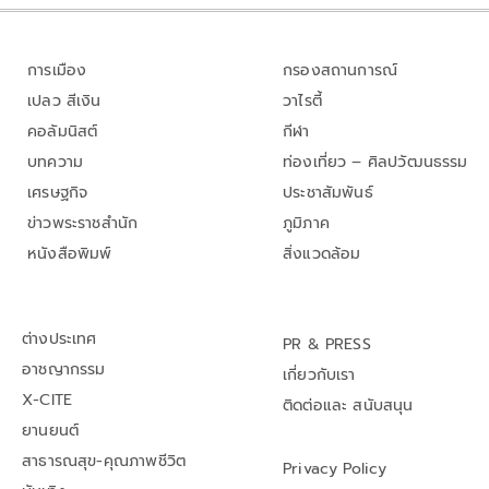
การเมือง
กรองสถานการณ์
เปลว สีเงิน
วาไรตี้
คอลัมนิสต์
กีฬา
บทความ
ท่องเที่ยว – ศิลปวัฒนธรรม
เศรษฐกิจ
ประชาสัมพันธ์
ข่าวพระราชสำนัก
ภูมิภาค
หนังสือพิมพ์
สิ่งแวดล้อม
ต่างประเทศ
PR & PRESS
อาชญากรรม
เกี่ยวกับเรา
X-CITE
ติดต่อและ สนับสนุน
ยานยนต์
สาธารณสุข-คุณภาพชีวิต
Privacy Policy