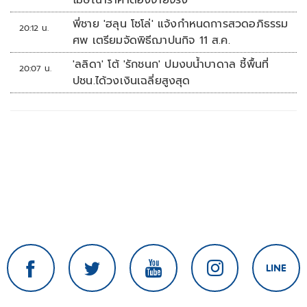
โฆษณาราคาต้องจ่ายจริง
พี่ชาย 'ฮลุน โซโล่' แจ้งกำหนดการสวดอภิธรรม
20:12 น.
ศพ เตรียมจัดพิธีฌาปนกิจ 11 ส.ค.
'ลลิดา' โต้ 'รักชนก' ปมงบน้ำบาดาล ชี้พื้นที่
20:07 น.
ปชน.ได้วงเงินเฉลี่ยสูงสุด