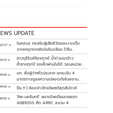
EWS UPDATE
ในหลวง ทรงรับผู้เสียชีวิตและบาดเจ็บ
20:27 น.
จากเหตุกราดยิงในโรงเรียน ไว้ใน
พระบรมราชานุเคราะห์
ชาวบุรีรัมย์ร้องทุกข์ น้ำท่วมนาข้าว
20:13 น.
ซ้ำซากทุกปี รถเล็กผ่านไม่ได้ วอนหน่วย
งานเร่งแก้ไข
มท. สั่งผู้ว่าฯทั่วประเทศ ยกระดับ 4
19:06 น.
มาตรการดูแลความปลอดภัยในสถาน
ศึกษา
19:00 น.
ปืน..!! | ห้องข่าวไทยโพสต์สุดสัปดาห์
'ชิพ-นครินทร์' ผงาดโพเดียมเรซแรก
18:56 น.
ASB1000 ศึก ARRC สนาม 4