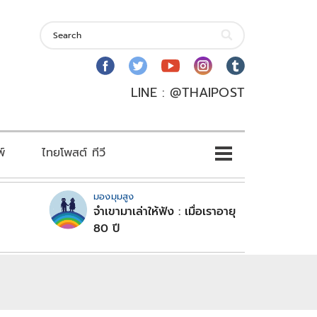
LINE : @THAIPOST
พ์
ไทยโพสต์ ทีวี
มองมุมสูง
จำเขามาเล่าให้ฟัง : เมื่อเราอายุ
80 ปี