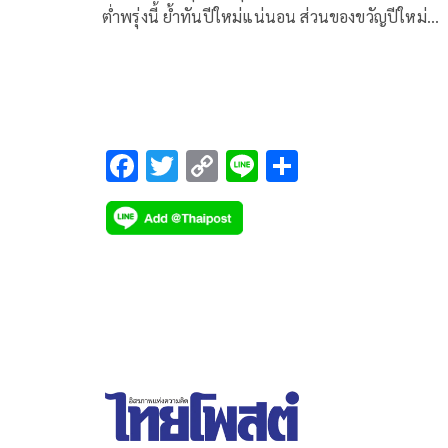
ต่ำพรุ่งนี้ ย้ำทันปีใหม่แน่นอน ส่วนของขวัญปีใหม่
ก.แรงงานเข้า ครม.สัปดาห์หน้า
F
T
C
Li
S
ac
wi
o
n
h
e
tt
p
e
ar
b
er
y
e
o
Li
o
n
k
k