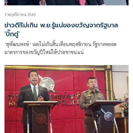
3 พฤศจิกายน 2565
ข่าวดี!ไม่เกิน พ.ย.รู้แน่ของขวัญจากรัฐบาล
'บิ๊กตู่'
‘สุพัฒนพงษ์’ เผยไม่เกินสิ้นเดือนพฤศจิกายน รัฐบาลคลอด
มาตรการของขวัญปีใหม่ให้ประชาชนแน่