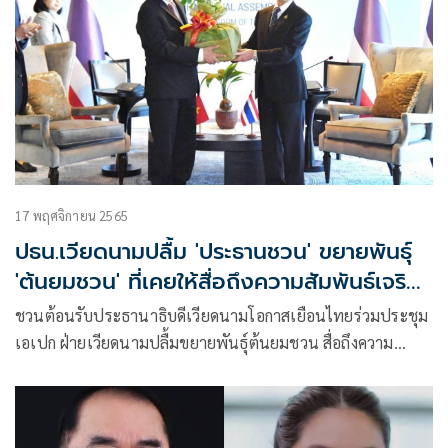
17 พฤศจิกายน 2565
ปธน.เวียดนามปลื้ม 'ประธานชวน' ขยายพันธุ์
'ต้นยมชวน' ที่เคยให้สื่อถึงความสัมพันธ์เจริญ
งอกงาม
ชวนต้อนรับประธานาธิบดีเวียดนามโอกาสเยือนไทยร่วมประชุม
เอเปก ฝ่ายเวียดนามปลื้มขยายพันธุ์ต้นยมชวน สื่อถึงความ
สัมพันธ์ 2 ประเทศเจริญงอกงาม