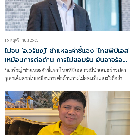
16 พฤศจิกายน 2565
ไม่จบ 'อ.วรัชญ์' ชำแหละคำชี้แจง 'ไทยพีบีเอส'
เหมือนการต่อต้าน การไม่ยอมรับ ยันอาจร้อง
เรียนกสทช.
‘อ.วรัชญ์’ชำแหละคำชี้แจง’ไทยพีบีเอส’กรณีนำเสนอข่าวปลา
กุเลาเค็มตากใบเหมือนการต่อต้านการไม่ยอมรับและยังถือว่า
ตนเองทำในสิ่งที่ถูกต้อง อ่านแล้วยิ่งมีคำถามมากกว่าเดิม ยันอาจ
จะร้องเรียน กสทช. อีกช่องทาง