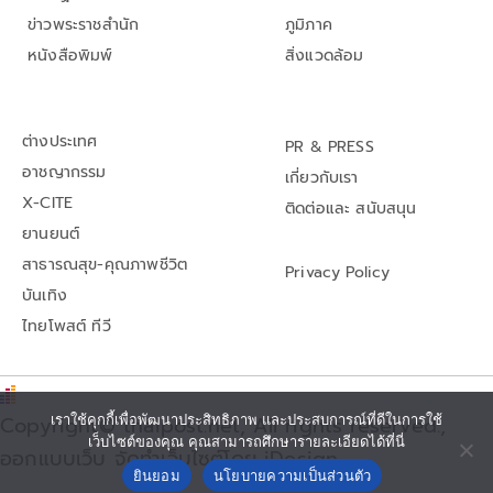
ข่าวพระราชสำนัก
ภูมิภาค
หนังสือพิมพ์
สิ่งแวดล้อม
ต่างประเทศ
PR & PRESS
อาชญากรรม
เกี่ยวกับเรา
X-CITE
ติดต่อและ สนับสนุน
ยานยนต์
สาธารณสุข-คุณภาพชีวิต
Privacy Policy
บันเทิง
ไทยโพสต์ ทีวี
Copyright© thaipost.net, All rights reserved.,
เราใช้คุกกี้เพื่อพัฒนาประสิทธิภาพ และประสบการณ์ที่ดีในการใช้
เว็บไซต์ของคุณ คุณสามารถศึกษารายละเอียดได้ที่นี่
ออกแบบเว็บ จัดทำเว็บไซต์โดย iDesign
ยินยอม
นโยบายความเป็นส่วนตัว