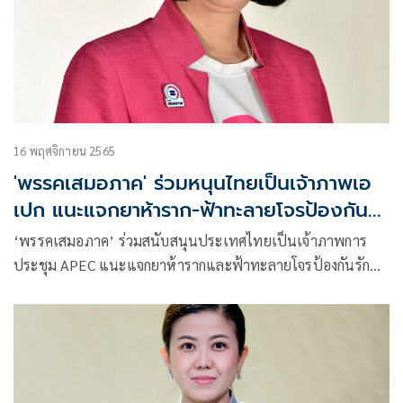
16 พฤศจิกายน 2565
'พรรคเสมอภาค' ร่วมหนุนไทยเป็นเจ้าภาพเอ
เปก แนะแจกยาห้าราก-ฟ้าทะลายโจรป้องกันโค
วิด
‘พรรคเสมอภาค’ ร่วมสนับสนุนประเทศไทยเป็นเจ้าภาพการ
ประชุม APEC แนะแจกยาห้ารากและฟ้าทะลายโจรป้องกันรักษา
โควิด-19 ให้ผู้นำทุกประเทศ