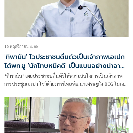
16 พฤศจิกายน 2565
'ทิพานัน' โวประชาชนตื่นตัวเป็นเจ้าภาพเอเปก
โต้พท.ชู 'นักโทษหนีคดี' เป็นแบบอย่างน่าอาย
ไปทั่วโลก
‘ทิพานัน’ เผยประชาชนตื่นตัวให้ความสนใจการเป็นเจ้าภาพ
การประชุมเอเปก โชว์ศักยภาพไทยพัฒนาเศรษฐกิจ BCG โมเดล
กระจายรายได้สู่ฐานราก โต้เพื่อไทย ชู’ทักษิณ’นักโทษหนีคดี
เป็นแบบอย่างน่าอายไปทั่วโลก