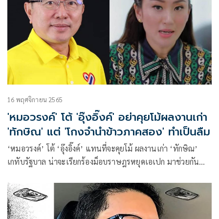
16 พฤศจิกายน 2565
'หมอวรงค์' โต้ 'อุ๊งอิ๊งค์' อย่าคุยโม้ผลงานเก่า
'ทักษิณ' แต่ 'โกงจำนำข้าวภาคสอง' ทำเป็นลืม
‘หมอวรงค์’ โต้ ‘อุ๊งอิ๊งค์’ แทนที่จะคุยโม้ ผลงานเก่า ‘ทักษิณ’
เกทับรัฐบาล น่าจะเรียกร้องม็อบราษฎรหยุดเอเปก มาช่วยกัน
เป็นเจ้าบ้านที่ดี ไม่ใช่มัวแต่มาสร้างความวุ่นวาย เย้ย ‘โกงจำนำ
ข้าวภาคสอง’ ทำเป็นลืม