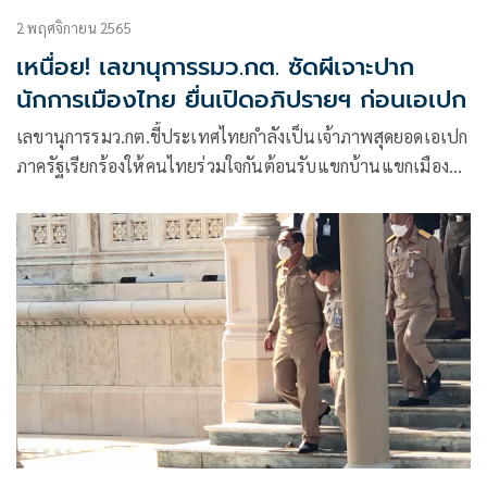
2 พฤศจิกายน 2565
เหนื่อย! เลขานุการรมว.กต. ซัดผีเจาะปาก
นักการเมืองไทย ยื่นเปิดอภิปรายฯ ก่อนเอเปก
เลขานุการรมว.กต.ชี้ประเทศไทยกำลังเป็นเจ้าภาพสุดยอดเอเปก
ภาครัฐเรียกร้องให้คนไทยร่วมใจกันต้อนรับแขกบ้านแขกเมือง
แต่นักการเมืองยื่นเปิดอภิปรายแบบไม่ลงมติ ก่อนเอเปก ซัดผี
เจาะปาก เหนื่อยกับคุณท่านเหลือเกิน