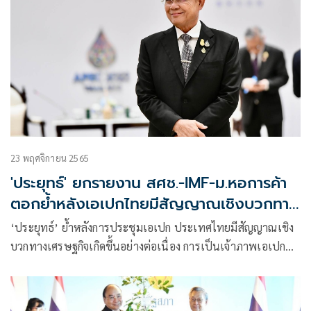
23 พฤศจิกายน 2565
'ประยุทธ์' ยกรายงาน สศช.-IMF-ม.หอการค้า
ตอกย้ำหลังเอเปกไทยมีสัญญาณเชิงบวกทาง
ศก.ต่อเนื่อง
‘ประยุทธ์’ ย้ำหลังการประชุมเอเปก ประเทศไทยมีสัญญาณเชิง
บวกทางเศรษฐกิจเกิดขึ้นอย่างต่อเนื่อง การเป็นเจ้าภาพเอเปก
ของไทยประสบความสำเร็จอย่างงดงาม แสดงศักยภาพของ’ทีม
ประเทศไทย’ได้อย่างดียิ่ง