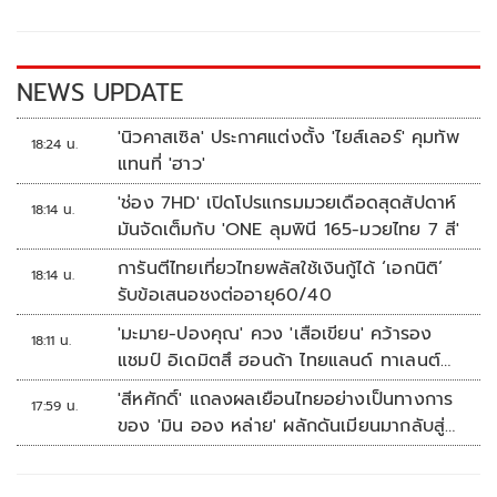
o
Li
o
n
k
k
NEWS UPDATE
'นิวคาสเซิล' ประกาศแต่งตั้ง 'ไยส์เลอร์' คุมทัพ
18:24 น.
แทนที่ 'ฮาว'
'ช่อง 7HD' เปิดโปรแกรมมวยเดือดสุดสัปดาห์
18:14 น.
มันจัดเต็มกับ 'ONE ลุมพินี 165-มวยไทย 7 สี'
การันตีไทยเที่ยวไทยพลัสใช้เงินกู้ได้ ‘เอกนิติ’
18:14 น.
รับข้อเสนอชงต่ออายุ60/40
'มะมาย-ปองคุณ' ควง 'เสือเขียน' คว้ารอง
18:11 น.
แชมป์ อิเดมิตสึ ฮอนด้า ไทยแลนด์ ทาเลนต์
คัพ สนาม 3
'สีหศักดิ์' แถลงผลเยือนไทยอย่างเป็นทางการ
17:59 น.
ของ 'มิน ออง หล่าย' ผลักดันเมียนมากลับสู่
อาเซียน