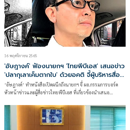
16 พฤศจิกายน 2565
'อัษฎางค์' ฟ้องนายกฯ 'ไทยพีบีเอส' เสนอข่าว
'ปลากุเลาเค็มตากใบ' ด้วยอคติ จี้ผู้บริหารสื่อ
ลาออก
‘อัษฎางค์’ ทำหนังสือเปิดผนึกถึงนายกฯ จี้ ผอ.กรรมการบอร์ด
หัวหน้าข่าวและผู้สื่อข่าวไทยพีบีเอส ที่เกี่ยวข้องนำเสนอ
ข่าว’ปลากุเลาเค็มตากใบ’รับผิดชอบด้วยการขอลาออกหรือให้
ออก และตั้งกก.สอบว่ามีอคติหรือเป็นปฏิปักษ์ต่อรัฐบาล-สถาบัน
พระมหากษัตริย์ หรือไม่