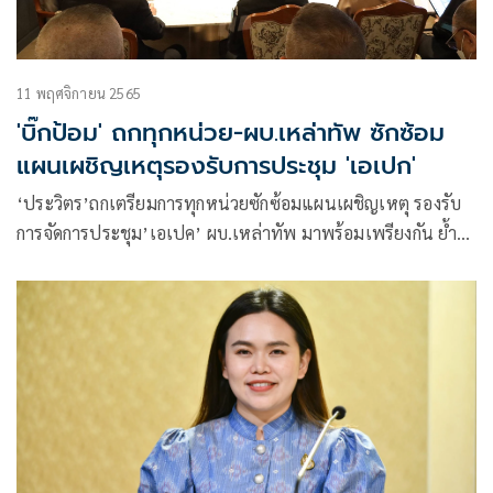
11 พฤศจิกายน 2565
'บิ๊กป้อม' ถกทุกหน่วย-ผบ.เหล่าทัพ ซักซ้อม
แผนเผชิญเหตุรองรับการประชุม 'เอเปก'
‘ประวิตร’ถกเตรียมการทุกหน่วยซักซ้อมแผนเผชิญเหตุ รองรับ
การจัดการประชุม’เอเปค’ ผบ.เหล่าทัพ มาพร้อมเพรียง​กัน ย้ำ
การป้องกันและควบคุมไม่ให้เกิดเหตุการณ์ที่ส่งผลกระทบต่อการ
ประชุมฯ