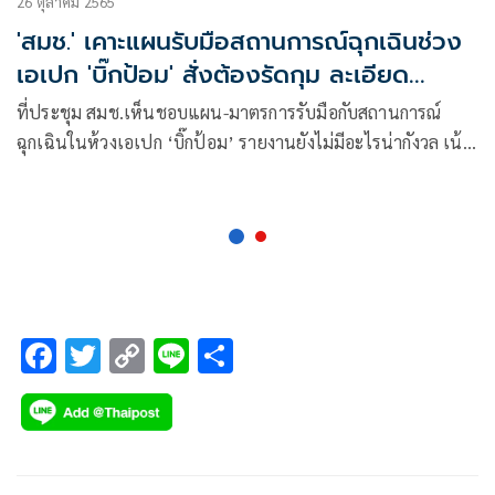
26 ตุลาคม 2565
'สมช.' เคาะแผนรับมือสถานการณ์ฉุกเฉินช่วง
เอเปก 'บิ๊กป้อม' สั่งต้องรัดกุม ละเอียด
รอบคอบ
ที่ประชุม สมช.เห็นชอบแผน-มาตรการรับมือกับสถานการณ์
ฉุกเฉินในห้วงเอเปก ‘บิ๊กป้อม’ รายงานยังไม่มีอะไรน่ากังวล เน้น
ย้ำให้ดำเนินการให้รัดกุมและละเอียดรอบคอบ
F
T
C
Li
S
ac
wi
o
n
h
e
tt
p
e
ar
b
er
y
e