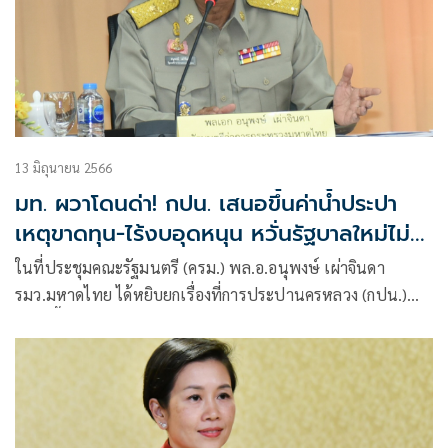
13 มิถุนายน 2566
มท. ผวาโดนด่า! กปน. เสนอขึ้นค่าน้ำประปา
เหตุขาดทุน-ไร้งบอุดหนุน หวั่นรัฐบาลใหม่ไม่
อนุมัติ
ในที่ประชุมคณะรัฐมนตรี (ครม.) พล.อ.อนุพงษ์ เผ่าจินดา
รมว.มหาดไทย ได้หยิบยกเรื่องที่การประปานครหลวง (กปน.)
เสนอขึ้นค่าน้ำเข้ามายังกระทรวงมหาดไทย เนื่องจากที่ผ่านมาผล
การดำเนินการขาดทุนมาโดยตลอด