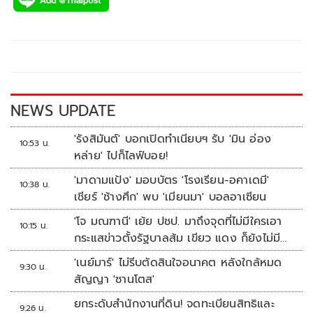
e
tt
p
e
ar
b
er
y
e
o
Li
o
n
k
k
NEWS UPDATE
'รังสิมันต์' บอกเปิดทำเนียบฯ รับ 'มิน อ่อง
10:53 น.
หล่าย' ไปก็ไลฟ์บอย!
'มาดามแป้ง' มอบบัตร 'โรงเรียน-อคาเดมี'
10:38 น.
เชียร์ 'ช้างศึก' พบ 'เมียนมา' บอลอาเซียน
'โจ มณฑานี' เย้ย ปชป. มาถึงจุดที่ไม่มีใครเอา
10:15 น.
กระแสข่าวตั้งรัฐบาลส้ม เขียว แดง ก็ยังไม่มีฟ้า
เลย
'เนย์มาร์' ไม่รีบตัดสินใจอนาคต หลังใกล้หมด
9:30 น.
สัญญา 'ซานโตส'
ยกระดับสำนักงานที่ดิน! จดทะเบียนสิทธิและ
9:26 น.