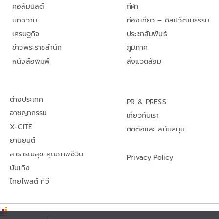
คอลัมนิสต์
กีฬา
บทความ
ท่องเที่ยว – ศิลปวัฒนธรรม
เศรษฐกิจ
ประชาสัมพันธ์
ข่าวพระราชสำนัก
ภูมิภาค
หนังสือพิมพ์
สิ่งแวดล้อม
ต่างประเทศ
PR & PRESS
อาชญากรรม
เกี่ยวกับเรา
X-CITE
ติดต่อและ สนับสนุน
ยานยนต์
สาธารณสุข-คุณภาพชีวิต
Privacy Policy
บันเทิง
ไทยโพสต์ ทีวี