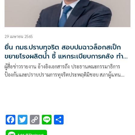
29 เมษายน 2565
ยื่น กมธ.ปราบทุจริต สอบปมฉาวล็อกสเป็ก
ขยายโรงผลิตน้ำ ชี้ แหกระเบียบการคลัง ทำรัฐ
เสียประโยชน์
ผู้สื่อข่าวรายงาน อ้างอิงเอกสารถึง ประธานคณะกรรมาธิการ
ป้องกันและปราบปรามการทุจริตประพฤติมิชอบ สภาผู้แทน
ราษฎร ยื่นโดย นายอาสพลธ์ สรรณ์ไตรภพ
F
T
C
Li
S
ac
wi
o
n
h