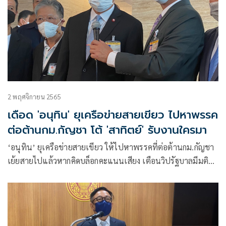
2 พฤศจิกายน 2565
เดือด 'อนุทิน' ยุเครือข่ายสายเขียว ไปหาพรรค
ต่อต้านกม.กัญชา โต้ 'สาทิตย์' รับงานใครมา
‘อนุทิน’ ยุเครือข่ายสายเขียว ให้ไปหาพรรคที่ต่อต้านกม.กัญชา
เย้ยสายไปแล้วหากคิดบล็อกคะแนนเสียง เตือนวิปรัฐบาลมีมติ
แล้วหากไม่ทำตามต่อไปคงไม่ต้องประชุม ย้อนถาม’สาทิตย์’รับ
งานใครมา ‘บังซุป’ ซัดพรรคเก่าแก่ไม่มีมารยาท