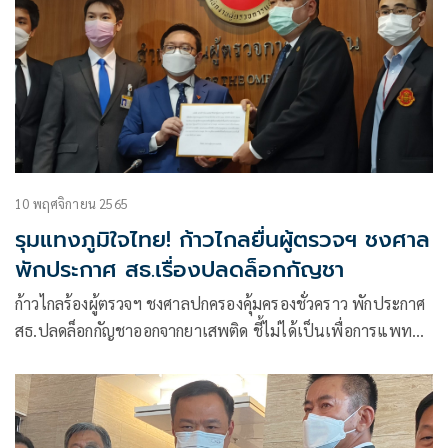
10 พฤศจิกายน 2565
รุมแทงภูมิใจไทย! ก้าวไกลยื่นผู้ตรวจฯ ชงศาล
พักประกาศ สธ.เรื่องปลดล็อกกัญชา
ก้าวไกลร้องผู้ตรวจฯ ชงศาลปกครองคุ้มครองชั่วคราว พักประกาศ
สธ.ปลดล็อกกัญชาออกจากยาเสพติด ชี้ไม่ได้เป็นเพื่อการแพทย์
อย่างแท้จริง แนะใช้ประกาศฉบับ 8 ธ.ค.2563 รอกฎหมายกัญชา
กัญชง ผ่านสภา