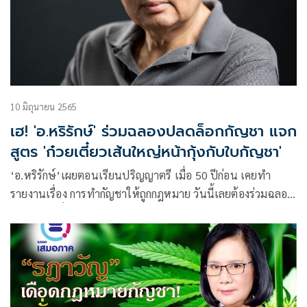
10 มิถุนายน 2565
เฮ! 'อ.หริรักษ์' ร่วมฉลองปลดล็อกกัญชา แจก
สูตร 'ก๋วยเตี๋ยวเส้นใหญ่หน้ากุ้งกับใบกัญชา'
‘อ.หริรักษ์’เผยตอนเรียนปริญญาตรี เมื่อ 50 ปีก่อน เคยทำ
รายงานเรื่อง การทำกัญชาให้ถูกกฎหมาย วันนี้เลยต้องร่วมฉลอง
ด้วย ‘ก๋วยเตี๋ยวเส้นใหญ่หน้ากุ้งกับใบกัญชา’ พร้อมแจกสูตรให้
ลองทำกันดู