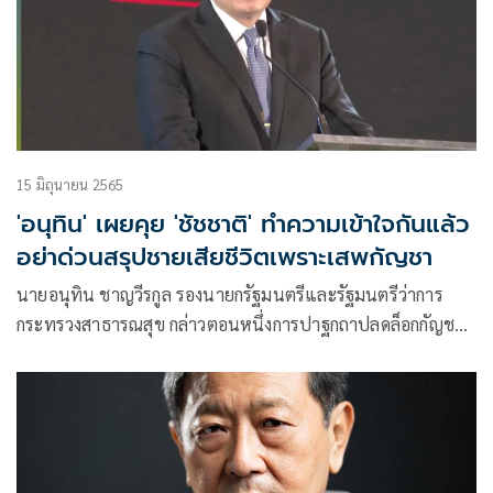
15 มิถุนายน 2565
'อนุทิน' เผยคุย 'ชัชชาติ' ทำความเข้าใจกันแล้ว
อย่าด่วนสรุปชายเสียชีวิตเพราะเสพกัญชา
นายอนุทิน ชาญวีรกูล รองนายกรัฐมนตรีและรัฐมนตรีว่าการ
กระทรวงสาธารณสุข กล่าวตอนหนึ่งการปาฐกถาปลดล็อกกัญชา
เสรี สร้างเศรษฐกิจ สร้างสุขภาพ ถึงกรณีที่มีการรายงานข่าวเมื่อ
วันที่ 14 มิ.ย.ที่ผ่านมา มีผู้ใช้กัญชาเกินขนาดจนเสียชีวิต 1 ราย