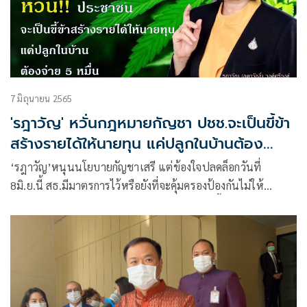
7 มิถุนายน 2565
'รฎาวัญ' หวั่นกฎหมายกัญชา ปชช.จะเป็นขี้ข้า
สร้างรายได้ให้นายทุน แค่ปลูกในบ้านต้อง
จ่าย5หมื่น
‘รฎาวัญ’หนุนนโยบายกัญชาเสรี แต่ข้องใจปลดล็อกวันที่
8มิ.ย.นี้ สธ.มีมาตรการไว้หรือยังที่จะคุ้มครองป้องกันไม่ให้
ประชาชนกระทำผิดถูกจับอีก หวั่นปชช.จะเป็นขี้ข้าสร้างรายได้
ให้นายทุน แค่ปลูกในบ้านต้องจ่าย5หมื่น