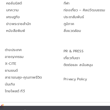
คอลัมนิสต์
กีฬา
บทความ
ท่องเที่ยว – ศิลปวัฒนธรรม
เศรษฐกิจ
ประชาสัมพันธ์
ข่าวพระราชสำนัก
ภูมิภาค
หนังสือพิมพ์
สิ่งแวดล้อม
ต่างประเทศ
PR & PRESS
อาชญากรรม
เกี่ยวกับเรา
X-CITE
ติดต่อและ สนับสนุน
ยานยนต์
สาธารณสุข-คุณภาพชีวิต
Privacy Policy
บันเทิง
ไทยโพสต์ ทีวี