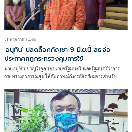
31 พฤษภาคม 2565
'อนุทิน' ปลดล็อกกัญชา 9 มิ.ย.นี้ สธ.จ่อ
ประกาศกฎกระทรวงคุมการใช้
นายอนุทิน ชาญวีรกูล รองนายกรัฐมนตรี และรัฐมนตรีว่าการ
กระทรวงสาธารณสุข ให้สัมภาษณ์ถึงกรณีเตรียมการสำหรับ
ประกาศกระทรวงสาธารณสุข ที่ปลดกัญชาออกจากการเป็นยา
เสพติดประเภท 5 มีผลวันที่ 9 มิ.ย. แต่ขณะเดียวกันร่าง
พ.ร.บ.กัญชา กัญชง ยังไม่ประกาศใช้