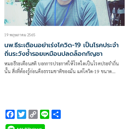
19 พฤษภาคม 2565
นพ.ธีระเตือนอย่าเร่งโควิด-19 เป็นโรคประจำ
ถิ่นระวังซ้ำรอยเหมือนปลดล็อกกัญชา
หมอธีระเตือนสติ บอกการประกาศให้โรคใดเป็นโรคประจำถิ่น
นั้น สิ่งที่ต้องรู้ก่อนคือธรรมชาติของมัน แต่โควิด-19 ขนาด
ตปท.ยังไม่แน่ใจ ระวังจะซ้ำรอยปลดล็อกกัญชา
F
T
C
Li
S
ac
wi
o
n
h