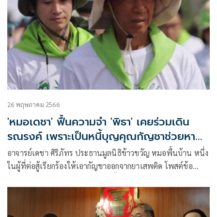
26 พฤษภาคม 2566
'หมอเดชา' ฟื้นความจำ 'พิธา' เคยร่วมเดิน
รณรงค์ เพราะเป็นหนี้บุญคุณกัญชาช่วยหาย
จากโรคลมชัก
อาจารย์เดชา ศิริภัทร ประธานมูลนิธิข้าวขวัญ หมอพื้นบ้าน หนึ่ง
ในผู้ที่ต่อสู้เรียกร้องให้เอากัญชาออกจากยาเสพติด โพสต์ข้อ
ความบนเฟซบุ๊กกล่าวถึงนายพิธา ลิ้มเจริญรัตน์ หัวหน้าพรรคก้าว
ไกล