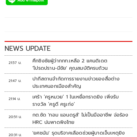
e
tt
p
e
ar
b
er
y
e
o
Li
o
n
k
k
NEWS UPDATE
ศึกชิงชัยผู้ว่ากกท.เหลือ 2 แคนดิเดต
21:57 น.
'โปรดปราน-มีชัย' คุณสมบัติครบถ้วน
ปากีสถานจำกัดการรายงานข่าวของสื่อต่าง
21:47 น.
ประเทศนอกเมืองสำคัญ
เศร้า ‘ครูหมวย’ 1 ในเหยื่อกราดยิง เพิ่งรับ
21:14 น.
รางวัล ‘ครูดี ครูเก่ง’
กต.ซัด 'ทอม แอนดรูส์' ไม่เป็นมืออาชีพ จ่อร้อง
20:51 น.
HRC ปมพาดพิงไทย
'ยศชนัน' รุดบริจาคเลือดช่วยผู้บาดเจ็บเหตุยิง
20:31 น.