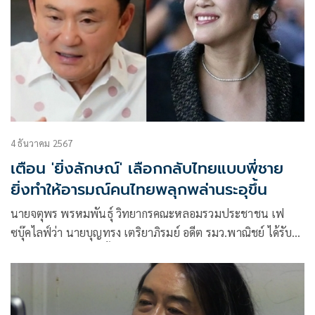
4 ธันวาคม 2567
เตือน 'ยิ่งลักษณ์' เลือกกลับไทยแบบพี่ชาย
ยิ่งทำให้อารมณ์คนไทยพลุกพล่านระอุขึ้น
นายจตุพร พรหมพันธุ์ วิทยากรคณะหลอมรวมประชาชน เฟ
ซบุ๊คไลฟ์ว่า นายบุญทรง เตริยาภิรมย์ อดีต รมว.พาณิชย์ ได้รับ
พักโทษคดีจำนำข้าวนั้น กระทรวงยุติธรรมและกรมราชทัณฑ์