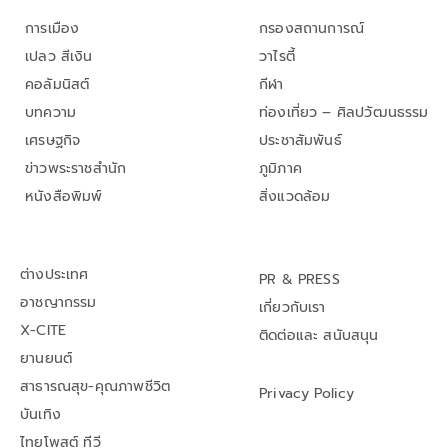
การเมือง
กรองสถานการณ์
เปลว สีเงิน
วาไรตี้
คอลัมนิสต์
กีฬา
บทความ
ท่องเที่ยว – ศิลปวัฒนธรรม
เศรษฐกิจ
ประชาสัมพันธ์
ข่าวพระราชสำนัก
ภูมิภาค
หนังสือพิมพ์
สิ่งแวดล้อม
ต่างประเทศ
PR & PRESS
อาชญากรรม
เกี่ยวกับเรา
X-CITE
ติดต่อและ สนับสนุน
ยานยนต์
สาธารณสุข-คุณภาพชีวิต
Privacy Policy
บันเทิง
ไทยโพสต์ ทีวี