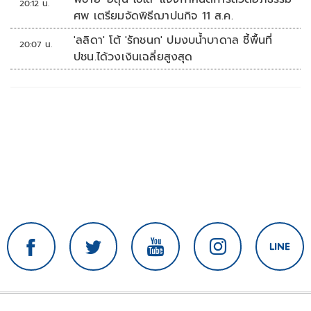
20:12 น.
ศพ เตรียมจัดพิธีฌาปนกิจ 11 ส.ค.
'ลลิดา' โต้ 'รักชนก' ปมงบน้ำบาดาล ชี้พื้นที่
20:07 น.
ปชน.ได้วงเงินเฉลี่ยสูงสุด