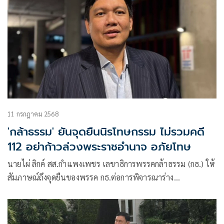
11 กรกฎาคม 2568
'กล้าธรรม' ยันจุดยืนนิรโทษกรรม ไม่รวมคดี
112 อย่าก้าวล่วงพระราชอำนาจ อภัยโทษ
นายไผ่ ลิกค์ สส.กำแพงเพชร เลขาธิการพรรคกล้าธรรม (กธ.) ให้
สัมภาษณ์ถึงจุดยืนของพรรค กธ.ต่อการพิจารณาร่าง
พ.ร.บ.นิรโทษกรรม ว่า ตนได้คุยกับสส.ทุกคน ทุกพรรคการเมือง
เราก็อยากให้เกิดการนิรโทษกรรม ซึ่งการจะทำให้สำเร็จต้องพูด
คุยกันทุกพรรค