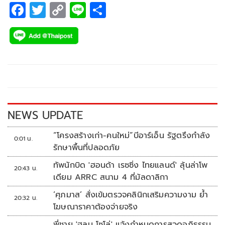
F
T
C
Li
S
ac
wi
o
n
h
e
tt
p
e
ar
b
er
y
e
o
Li
o
n
k
k
NEWS UPDATE
“โครงสร้างเก่า-คนใหม่”บีอาร์เอ็น รัฐตรึงกำลัง
0:01 น.
รักษาพื้นที่ปลอดภัย
ทัพนักบิด 'ฮอนด้า เรซซิ่ง ไทยแลนด์' ลุ้นล่าโพ
20:43 น.
เดียม ARRC สนาม 4 ที่มัลดาลิกา
‘ศุภมาส’ สั่งเข้มตรวจคลินิกเสริมความงาม ย้ำ
20:32 น.
โฆษณาราคาต้องจ่ายจริง
พี่ชาย 'ฮลุน โซโล่' แจ้งกำหนดการสวดอภิธรรม