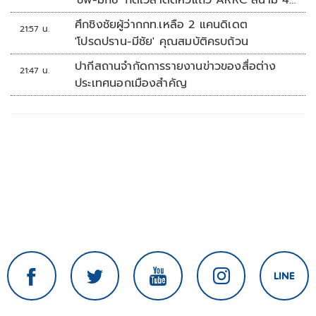
'ชิพ-มิกซ์' กดเวลาติดหัวแถว ARRC สนาม 4
ที่มัลดาลิกา
ศึกชิงชัยผู้ว่ากกท.เหลือ 2 แคนดิเดต
21:57 น.
'โปรดปราน-มีชัย' คุณสมบัติครบถ้วน
ปากีสถานจำกัดการรายงานข่าวของสื่อต่าง
21:47 น.
ประเทศนอกเมืองสำคัญ