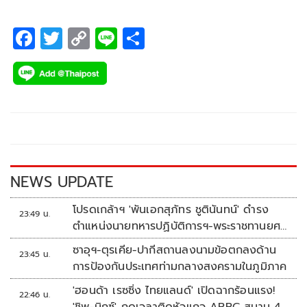
F
T
C
Li
S
ac
wi
o
n
h
e
tt
p
e
ar
b
er
y
e
o
Li
o
n
k
k
NEWS UPDATE
โปรดเกล้าฯ 'พันเอกสุภัทร ชูตินันทน์' ดำรง
23:49 น.
ตำแหน่งนายทหารปฏิบัติการฯ-พระราชทานยศ
'พลตรี'
ซาอุฯ-ตุรเคีย-ปากีสถานลงนามข้อตกลงด้าน
23:45 น.
การป้องกันประเทศท่ามกลางสงครามในภูมิภาค
'ฮอนด้า เรซซิ่ง ไทยแลนด์' เปิดฉากร้อนแรง!
22:46 น.