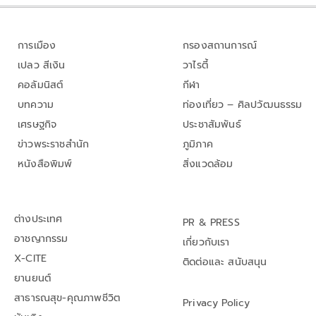
การเมือง
กรองสถานการณ์
เปลว สีเงิน
วาไรตี้
คอลัมนิสต์
กีฬา
บทความ
ท่องเที่ยว – ศิลปวัฒนธรรม
เศรษฐกิจ
ประชาสัมพันธ์
ข่าวพระราชสำนัก
ภูมิภาค
หนังสือพิมพ์
สิ่งแวดล้อม
ต่างประเทศ
PR & PRESS
อาชญากรรม
เกี่ยวกับเรา
X-CITE
ติดต่อและ สนับสนุน
ยานยนต์
สาธารณสุข-คุณภาพชีวิต
Privacy Policy