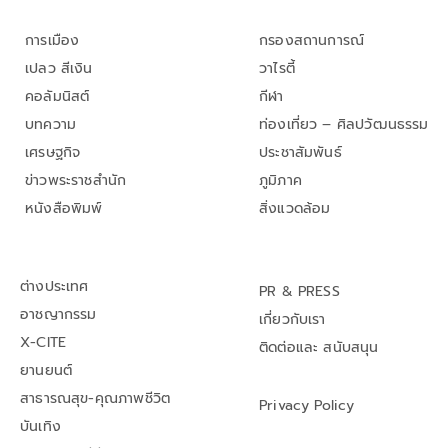
การเมือง
กรองสถานการณ์
เปลว สีเงิน
วาไรตี้
คอลัมนิสต์
กีฬา
บทความ
ท่องเที่ยว – ศิลปวัฒนธรรม
เศรษฐกิจ
ประชาสัมพันธ์
ข่าวพระราชสำนัก
ภูมิภาค
หนังสือพิมพ์
สิ่งแวดล้อม
ต่างประเทศ
PR & PRESS
อาชญากรรม
เกี่ยวกับเรา
X-CITE
ติดต่อและ สนับสนุน
ยานยนต์
สาธารณสุข-คุณภาพชีวิต
Privacy Policy
บันเทิง