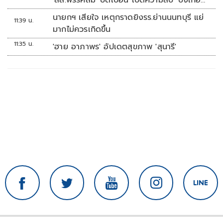
'สส.พรรคส้ม' บิดเบือน เปิดความลับ 'บังเกอร์
ทหาร'
นายกฯ เสียใจ เหตุกราดยิงรร.ย่านนนทบุรี แย่
11:39 น.
มากไม่ควรเกิดขึ้น
11:35 น.
'ฮาย อาภาพร' อัปเดตสุขภาพ 'สุนารี'