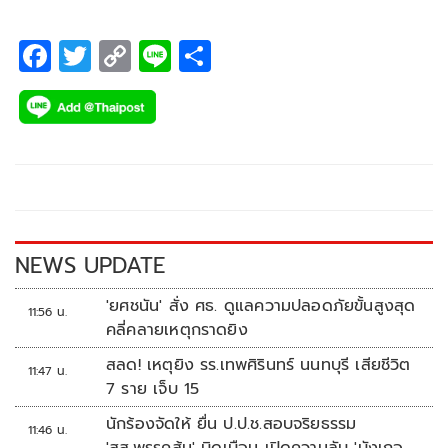
F
T
C
Li
S
ac
wi
o
n
h
e
tt
p
e
ar
b
er
y
e
o
Li
o
n
k
k
NEWS UPDATE
'ยศชนัน' สั่ง ศธ. ดูแลความปลอดภัยขั้นสูงสุด
11:56 น.
คลี่คลายเหตุกราดยิง
สลด! เหตุยิง รร.เทพศิรินทร์ นนทบุรี เสียชีวิต
11:47 น.
7 ราย เจ็บ 15
นักร้องจัดให้ ยื่น ป.ป.ช.สอบจริยธรรม
11:46 น.