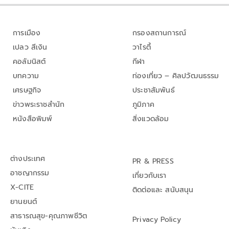
การเมือง
กรองสถานการณ์
เปลว สีเงิน
วาไรตี้
คอลัมนิสต์
กีฬา
บทความ
ท่องเที่ยว – ศิลปวัฒนธรรม
เศรษฐกิจ
ประชาสัมพันธ์
ข่าวพระราชสำนัก
ภูมิภาค
หนังสือพิมพ์
สิ่งแวดล้อม
ต่างประเทศ
PR & PRESS
อาชญากรรม
เกี่ยวกับเรา
X-CITE
ติดต่อและ สนับสนุน
ยานยนต์
สาธารณสุข-คุณภาพชีวิต
Privacy Policy