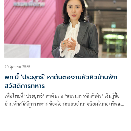
20 ตุลาคม 2565
พท.บี้ 'ประยุทธ์' หาต้นตองาบหัวคิวบ้านพัก
สวัสดิการทหาร
เพื่อไทยจี้ ‘ประยุทธ์’ หาต้นตอ ‘ขบวนการหักหัวคิว’ เงินกู้ซื้อ
บ้านพักสวัสดิการทหาร ข้องใจ ระบอบอำนาจนิยมในกองทัพแผ่
ขยาย ทหารชั้นผู้น้อยถูกเอาเปรียบ