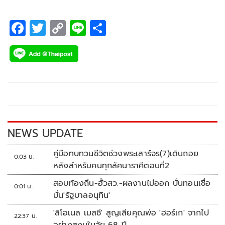
F
T
C
Li
S
ac
wi
o
n
h
e
tt
p
e
ar
b
er
y
e
o
Li
o
n
k
k
NEWS UPDATE
คู่มือทบทวนชีวิตช่วงพระเสาร์จร(7)เดินถอย
0:03 น.
หลังสำหรับคนทุกลัคนาราศีตอนที่2
สอบท้องถิ่น-ฮั้วสว.-ผลงานไม่ออก บั่นทอนเชื่อ
0:01 น.
มั่น'รัฐบาลอนุทิน'
'ลิโอเนล เมสซี' สูญเสียคุณพ่อ 'ฮอร์เก' จากไป
22:37 น.