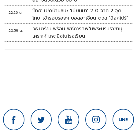
อย่างสงบในวัย 68 ปี
'ไทย' เปิดบ้านชนะ 'เมียนมา' 2-0 จาก 2 จุด
22:26 น.
โทษ เข้ารอบรองฯ บอลอาเซียน ดวล 'สิงคโปร์'
วธ.เตรียมพร้อม พิธีการศพในพระบรมราชานุ
20:59 น.
เคราะห์ เหตุยิงในโรงเรียน