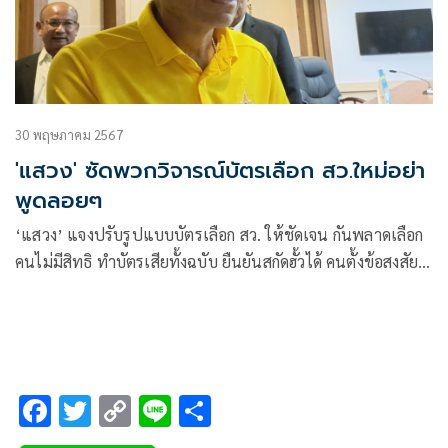
30 พฤษภาคม 2567
'แสวง' ซัดพวกวิจารณ์บัตรเลือก สว.ใหม่อย่า
พูดลอยๆ
‘แสวง’ แจงปรับรูปแบบบัตรเลือก สว. ให้ชัดเจน กันพลาดเลือก
คนไม่มีสิทธิ ทำบัตรเสียทั้งฉบับ ยืนยันสกัดฮั้วได้ คนตั้งข้อสงสัย
อย่าพูดลอยๆ
F
T
C
Li
S
ac
wi
o
n
h