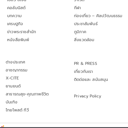
คอลัมนิสต์
กีฬา
บทความ
ท่องเที่ยว – ศิลปวัฒนธรรม
เศรษฐกิจ
ประชาสัมพันธ์
ข่าวพระราชสำนัก
ภูมิภาค
หนังสือพิมพ์
สิ่งแวดล้อม
ต่างประเทศ
PR & PRESS
อาชญากรรม
เกี่ยวกับเรา
X-CITE
ติดต่อและ สนับสนุน
ยานยนต์
สาธารณสุข-คุณภาพชีวิต
Privacy Policy
บันเทิง
ไทยโพสต์ ทีวี