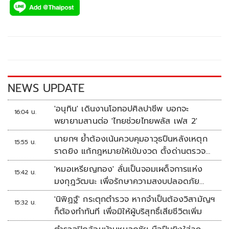
e
tt
p
e
ar
b
er
y
e
o
Li
o
n
k
k
NEWS UPDATE
'อนุทิน' เดินงานโอทอปศิลปาชีพ บอกจะ
16:04 น.
พยายามสานต่อ 'ไทยช่วยไทยพลัส เฟส 2'
นายกฯ ย้ำต้องเน้นควบคุมอาวุธปืนหลังเหตุก
15:55 น.
ราดยิง แก้กฎหมายให้เข้มงวด ตั้งด่านตรวจ
เพิ่ม
'หมอเหรียญทอง' ลั่นเป็นจอมเผด็จการแห่ง
15:42 น.
มงกุฎวัฒนะ เพื่อรักษาความสงบปลอดภัย
ภายในรพ.
'นิพิฏฐ์' กระตุกตำรวจ หากจำเป็นต้องวิสามัญฯ
15:32 น.
ก็ต้องทำทันที เพื่อมิให้ผู้บริสุทธิ์เสียชีวิตเพิ่ม