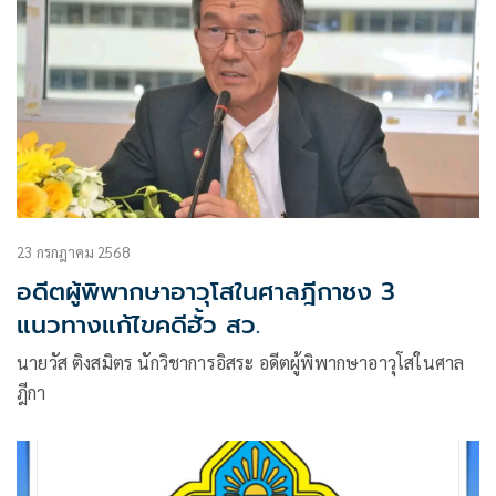
23 กรกฎาคม 2568
อดีตผู้พิพากษาอาวุโสในศาลฎีกาชง 3
แนวทางแก้ไขคดีฮั้ว สว.
นายวัส ติงสมิตร นักวิชาการอิสระ อดีตผู้พิพากษาอาวุโสในศาล
ฎีกา