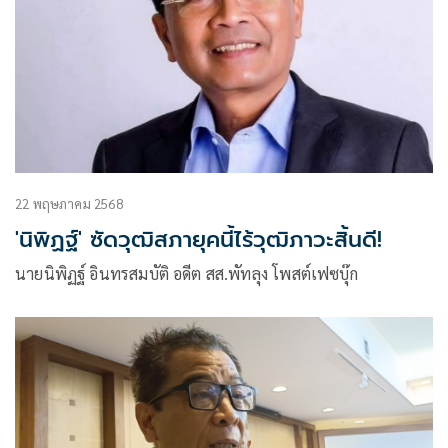
22 พฤษภาคม 2568
'นิพิฏฐ์' ซัดวุฒิสภายุคนี้ไร้วุฒิภาวะสิ้นดี!
นายนิพิฏฐ์ อินทรสมบัติ อดีต สส.พัทลุง โพสต์เฟซบุ๊ก