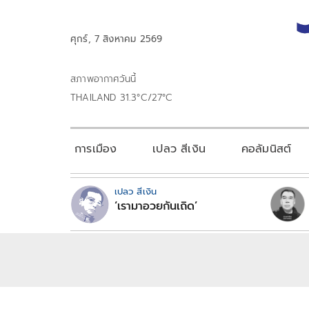
ศุกร์, 7 สิงหาคม 2569
สภาพอากาศวันนี้
THAILAND 31.3°C/27°C
การเมือง
เปลว สีเงิน
คอลัมนิสต์
เปลว สีเงิน
‘เรามาอวยกันเถิด’