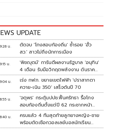
EWS UPDATE
ตัดจบ 'โกงสอบท้องถิ่น' ซ้ำรอย 'ฮั้ว
9:28 น.
สว.' สาวไม่ถึงนักการเมือง
'พิชญุตม์' การันตีผลงานรัฐบาล 'อนุทิน'
9:15 น.
4 เดือน รับมือวิกฤตพลังงาน ดันราคา
ข้าว-ยาง-ปาล์ม พุ่งต่อเนื่อง พร้อมอัด
เร่ง กฟภ. ขยายเขตไฟฟ้า 'ปราสาทตา
9:04 น.
มาตรการช่วยลดต้นทุน-ขยายตลาดโลก
ควาย-เนิน 350' เสร็จต้นปี 70
'จตุพร' กระตุ้นปปช.ฟื้นศรัทธา รื้อโกง
8:55 น.
สอบท้องถิ่นตั้งแต่ปี 62 กระชากหน้า
ลงโทษให้เข็ดหลาบ
ครบแล้ว 4 ทีมสุดท้ายลูกยางหญิง-ชาย
8:40 น.
พร้อมตัดเชือกวอลเลย์บอลนักเรียน
แชมป์กีฬา '7HD 2026'