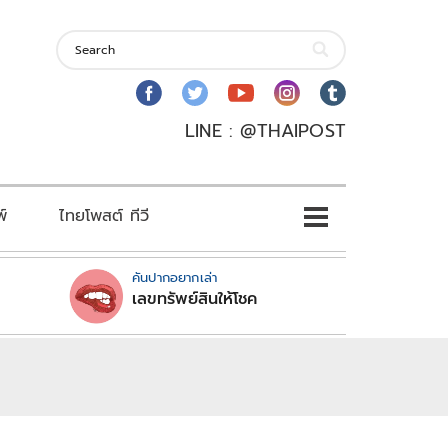
LINE : @THAIPOST
พ์
ไทยโพสต์ ทีวี
คันปากอยากเล่า
เลขทรัพย์สินให้โชค