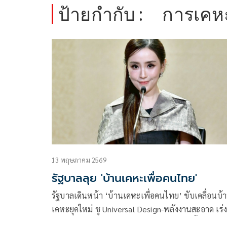
ป้ายกำกับ :
การเคหะ
13 พฤษภาคม 2569
รัฐบาลลุย 'บ้านเคหะเพื่อคนไทย'
รัฐบาลเดินหน้า ‘บ้านเคหะเพื่อคนไทย’ ขับเคลื่อนบ้
เคหะยุคใหม่ ชู Universal Design-พลังงานสะอาด เร่
ระดับที่อยู่อาศัยทั่วประเทศ รองรับผู้สูงอายุ-ฟื้นฟูชุม