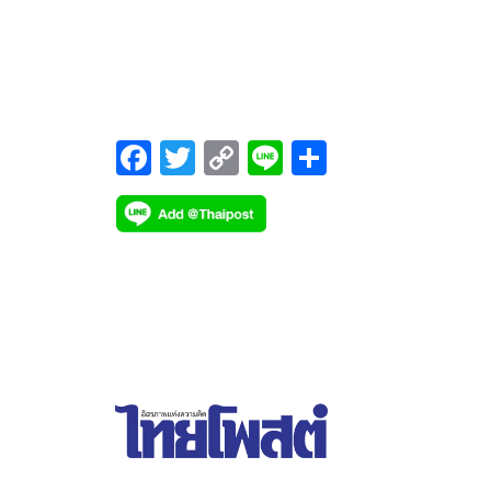
ดินแดง
F
T
C
Li
S
ac
wi
o
n
h
e
tt
p
e
ar
b
er
y
e
o
Li
o
n
k
k