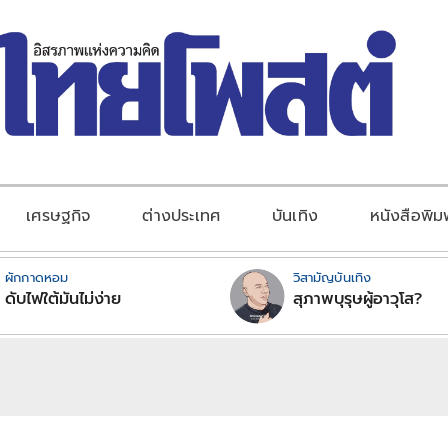
เศรษฐกิจ
ต่างประเทศ
บันเทิง
หนังสือพิม
ผักกาดหอม
วิสามัญบันเทิง
ดับไฟใต้มันไม่ง่าย
สุภาพบุรุษผู้อาวุโส?