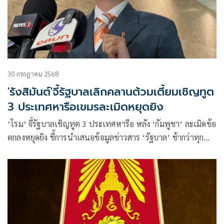
30 กรกฎาคม 2568
'รังสิมันต์'จี้รัฐบาลเลิกคลานต้วมเตี้ยมเชิญทูต
3 ประเทศหารือเขมรละเมิดหยุดยิง
‘โรม’ จี้รัฐบาลเชิญทูต 3 ประเทศ​หารือ​ หลัง ‘กัมพูชา’ ละเมิดข้อ
ตกลงหยุดยิง​ ชี้​การนำเสนอข้อมูลข่าวสาร ‘รัฐบาล’ ช้ากว่าทุก
องคาพยพ​ แนะลุยปราบคอลเซ็นเตอร์​ หวั่นถูกใช้เป็นเครื่องมือ
บั่นทอนประเทศ