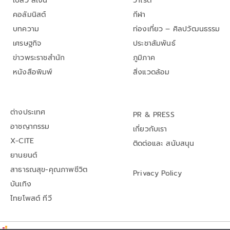
เปลว สีเงิน
วาไรตี้
คอลัมนิสต์
กีฬา
บทความ
ท่องเที่ยว – ศิลปวัฒนธรรม
เศรษฐกิจ
ประชาสัมพันธ์
ข่าวพระราชสำนัก
ภูมิภาค
หนังสือพิมพ์
สิ่งแวดล้อม
ต่างประเทศ
PR & PRESS
อาชญากรรม
เกี่ยวกับเรา
X-CITE
ติดต่อและ สนับสนุน
ยานยนต์
สาธารณสุข-คุณภาพชีวิต
Privacy Policy
บันเทิง
ไทยโพสต์ ทีวี