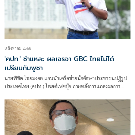
8 สิงหาคม 2568
'คปท.' ชำแหละ ผลเจรจา GBC ไทยไม่ได้
เปรียบกัมพูชา
นายพิชิต ไชยมงคล แกนนำเครือข่ายนักศึกษาประชาชนปฏิรูป
ประเทศไทย (คปท.) โพสต์เฟซบุ๊ก ภายหลังการแถลงผลการ
ประชุม คณะกรรมการชายแดนทั่วไป (GBC) ไทย-กัมพูชา ว่า