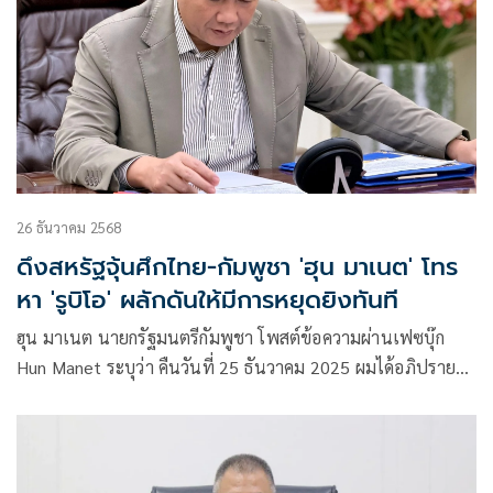
26 ธันวาคม 2568
ดึงสหรัฐจุ้นศึกไทย-กัมพูชา 'ฮุน มาเนต' โทร
หา 'รูบิโอ' ผลักดันให้มีการหยุดยิงทันที
ฮุน มาเนต นายกรัฐมนตรีกัมพูชา โพสต์ข้อความผ่านเฟซบุ๊ก
Hun Manet ระบุว่า คืนวันที่ 25 ธันวาคม 2025 ผมได้อภิปราย
ทางโทรศัพท์กับเลขาธิการของสหรัฐอเมริกา ท่านมาร์โก รูบิโอ
เพื่อหารือเกี่ยวกับการพัฒนาตามแนวชายแดนกัมพูชา-ไทยเพื่อ
ผลักดันให้มีการหยุดยิง