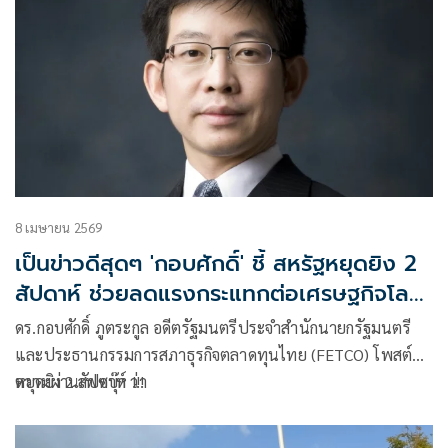
8 เมษายน 2569
เป็นข่าวดีสุดๆ 'กอบศักดิ์' ชี้ สหรัฐหยุดยิง 2
สัปดาห์ ช่วยลดแรงกระแทกต่อเศรษฐกิจโลก
ได้มาก
ดร.กอบศักดิ์ ภูตระกูล อดีตรัฐมนตรีประจำสำนักนายกรัฐมนตรี
และประธานกรรมการสภาธุรกิจตลาดทุนไทย (FETCO) โพสต์ข้อ
ความผ่านเฟซบุ๊ก ว่า
หยุดยิง 2 สัปดาห์ !!!