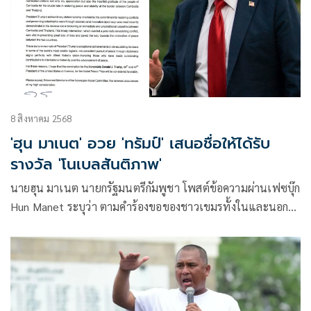
8 สิงหาคม 2568
'ฮุน มาเนต' อวย 'ทรัมป์' เสนอชื่อให้ได้รับ
รางวัล 'โนเบลสันติภาพ'
นายฮุน มาเนต นายกรัฐมนตรีกัมพูชา โพสต์ข้อความผ่านเฟซบุ๊ก
Hun Manet ระบุว่า ตามคําร้องขอของชาวเขมรทั้งในและนอก
ประเทศ และเพื่อเป็นการขอบคุณประธานาธิบดีโดนัลด์ ทรัมป์