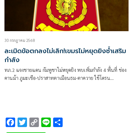
30 กรกฎาคม 2568
ละเมิดข้อตกลงไม่เลิก!เขมรไม่หยุดยิงซ้ำเสริม
กำลัง
ทภ.2 แจงชายแดน กัมพูชาไม่หยุดยิง พบเพิ่มกำลัง 4 พื้นที่ ช่อง
คานม้า ภูมะเขือ-ปราสาทตาเมือนธม-ตาควาย ใช้โดรน
ตรวจการณ์
F
T
C
Li
S
ac
wi
o
n
h