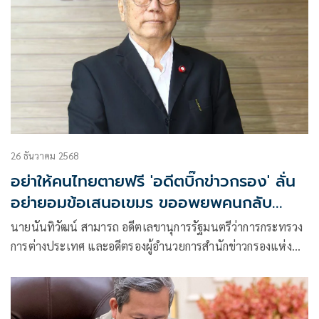
26 ธันวาคม 2568
อย่าให้คนไทยตายฟรี 'อดีตบิ๊กข่าวกรอง' ลั่น
อย่ายอมข้อเสนอเขมร ขออพยพคนกลับ
ถิ่นฐานที่เคยอยู่
นายนันทิวัฒน์ สามารถ อดีตเลขานุการรัฐมนตรีว่าการกระทรวง
การต่างประเทศ และอดีตรองผู้อำนวยการสำนักข่าวกรองแห่ง
ชาติ โพสต์ข้อความผ่านเฟซบุ๊กว่า