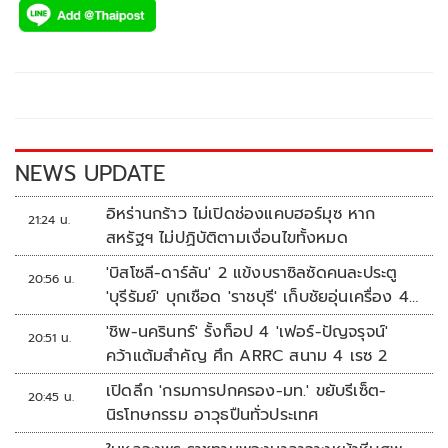
e
tt
p
e
ar
b
er
y
e
o
Li
o
n
k
k
NEWS UPDATE
อิหร่านกร้าว ไม่เปิดช่องแคบฮอร์มุซ หาก
21:24 น.
สหรัฐฯ ไม่ปฏิบัติตามเงื่อนไขทั้งหมด
'บิสโซลี-ดาร์ลัน' 2 แข้งบราซิลซัดคนละประตู
20:56 น.
'บุรีรัมย์' บุกเชือด 'ราชบุรี' เก็บชัยอุ่นเครื่อง 4
นัดรวด
'ชิพ-นครินทร์' รั้งท็อป 4 'เฟอร์-ปัญจรุจน์'
20:51 น.
คว้าแต้มสำคัญ ศึก ARRC สนาม 4 เรซ 2
เปิดลึก 'กรมการปกครอง-มท.' ขยับรีเซ็ต-
20:45 น.
นิรโทษกรรม อาวุธปืนทั่วประเทศ