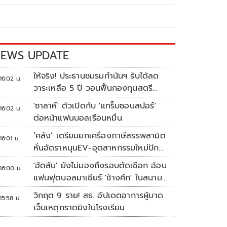
EWS UPDATE
ให้จริง! ประธานชมรมกำนันฯ รับได้ลด
16:02 น.
วาระเหลือ 5 ปี วอนฟื้นกองทุนสตรี
อำเภอละล้าน
'ซาลาห์' ตัวเปิดกับ 'แทร็บซอนสปอร์'
16:02 น.
ต่อหน้าแฟนบอลเรือนหมื่น
‘คลัง’ เตรียมยกเครื่องภาษีสรรพสามิต
16:01 น.
หั่นอัตราหนุนEV-อุตสาหกรรมใหม่ปัก
หมุดไทย
'ฮัดสัน' ยังไม่มองถึงรอบตัดเชือก อ้อน
16:00 น.
แฟนฟุตบอลมาเชียร์ 'ช้างศึก' ในสนาม
ดวล 'เมียนมา'
วิกฤต 9 ราย! สธ. อัปเดตอาการผู้บาด
15:58 น.
เจ็บเหตุกราดยิงในโรงเรียน