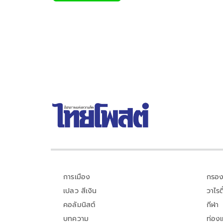
b
er
y
e
o
Li
o
n
k
k
การเมือง
กรอง
เปลว สีเงิน
วาไรตี
คอลัมนิสต์
กีฬา
บทความ
ท่อง