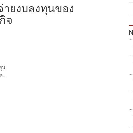
จ่ายงบลงทุนของ
กิจ
N
ทุน
รอบ
ก