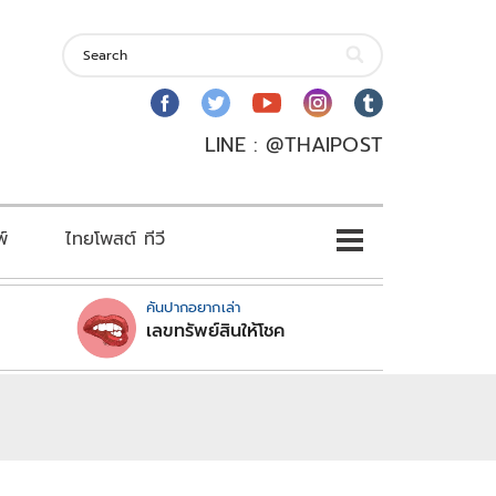
LINE : @THAIPOST
พ์
ไทยโพสต์ ทีวี
คันปากอยากเล่า
เลขทรัพย์สินให้โชค