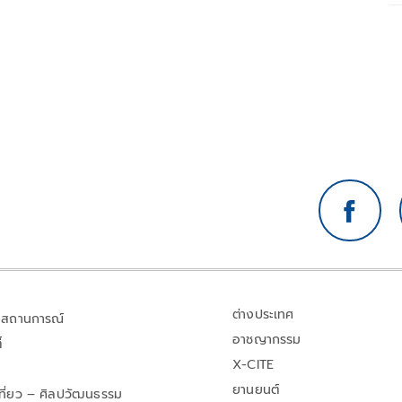
ต่างประเทศ
สถานการณ์
อาชญากรรม
้
X-CITE
ยานยนต์
เที่ยว – ศิลปวัฒนธรรม