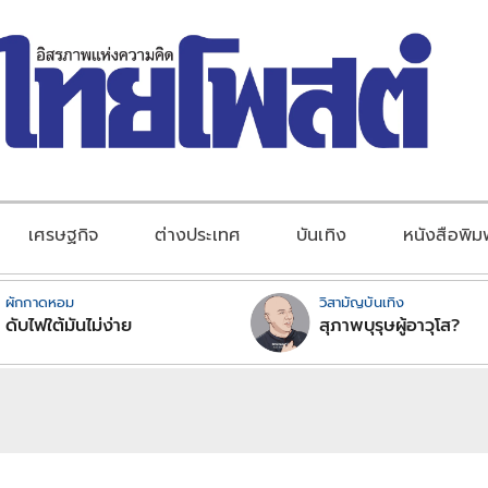
เศรษฐกิจ
ต่างประเทศ
บันเทิง
หนังสือพิม
ผักกาดหอม
วิสามัญบันเทิง
ดับไฟใต้มันไม่ง่าย
สุภาพบุรุษผู้อาวุโส?