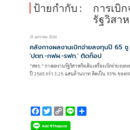
ป้ายกำกับ :
การเบิก
รัฐวิสาห
25 มกราคม 2566
คลังกางผลงานเบิกจ่ายลงทุนปี 65 ชู
'ปตท.-กฟผ.-รฟท.' ติดท็อป
“สคร.” กางผลงานรัฐวิสาหกิจเดินเครื่องเบิกจ่ายงบลง
ปี 2565 กว่า 3.25 แสนล้านบาท คิดเป็น 93% ของก
งบลงทุน ชู “ปตท.-กฟภ.-รฟท.-กฟผ.-รฟม.” ท็อป 5
แชมป์ลงทุนเก่ง พร้อมจี้ปรับแผนลงทุนให้สามารถเบิ
จ่ายได้เร็วขึ้น
F
T
C
Li
S
ac
wi
o
n
h
e
tt
p
e
ar