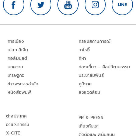
การเมือง
กรองสถานการณ์
เปลว สีเงิน
วาไรตี้
คอลัมนิสต์
กีฬา
บทความ
ท่องเที่ยว – ศิลปวัฒนธรรม
เศรษฐกิจ
ประชาสัมพันธ์
ข่าวพระราชสำนัก
ภูมิภาค
หนังสือพิมพ์
สิ่งแวดล้อม
ต่างประเทศ
PR & PRESS
อาชญากรรม
เกี่ยวกับเรา
X-CITE
ติดต่อและ สนับสนุน