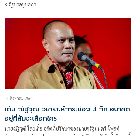
3.รัฐบาลยุบสภา
31 สิงหาคม 2568
เต้น ณัฐวุฒิ วิเคราะห์การเมือง 3 ก๊ก อนาคต
อยู่ที่ส้มจะเลือกใคร
นายณัฐวุฒิ ใสยเกื้อ อดีตที่ปรึกษาของนายกรัฐมนตรี โพสต์