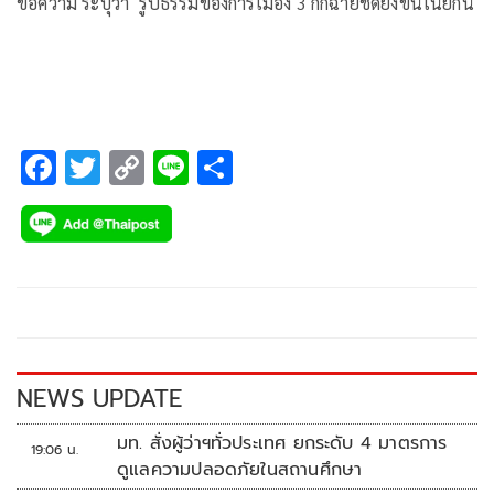
ข้อความ ระบุว่า รูปธรรมของการเมือง 3 ก๊กฉายชัดยิ่งขึ้นในยกนี้
F
T
C
Li
S
ac
wi
o
n
h
e
tt
p
e
ar
b
er
y
e
o
Li
o
n
k
k
NEWS UPDATE
มท. สั่งผู้ว่าฯทั่วประเทศ ยกระดับ 4 มาตรการ
19:06 น.
ดูแลความปลอดภัยในสถานศึกษา