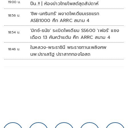
19:00 น.
ปืน..!! | ห้องข่าวไทยโพสต์สุดสัปดาห์
'ชิพ-นครินทร์' ผงาดโพเดียมเรซแรก
18:56 น.
ASB1000 ศึก ARRC สนาม 4
'มิกซ์-ธนัช' ระเบิดโพเดียม SS600 'เฟอร์' แซง
18:54 น.
เดือด 13 คันคว้าแต้ม ศึก ARRC สนาม 4
ในหลวง-พระราชินี พระราชทานเพลิงศพ
18:46 น.
นพ.ปราเสริฐ ปราสาททองโอสถ