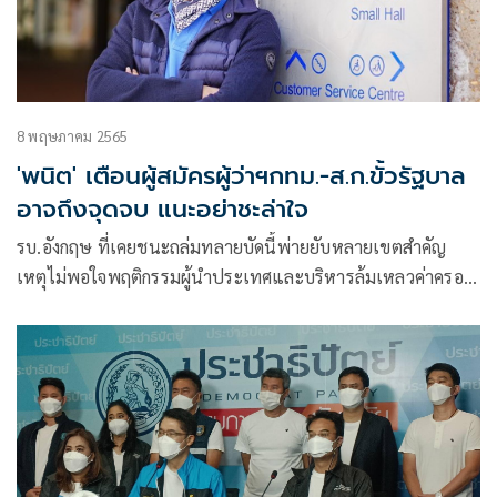
8 พฤษภาคม 2565
'พนิต' เตือนผู้สมัครผู้ว่าฯกทม.-ส.ก.ขั้วรัฐบาล
อาจถึงจุดจบ แนะอย่าชะล่าใจ
รบ.อังกฤษ ที่เคยชนะถล่มทลายบัดนี้พ่ายยับหลายเขตสำคัญ
เหตุไม่พอใจพฤติกรรมผู้นำประเทศและบริหารล้มเหลวค่าครอง
ชีพแพง