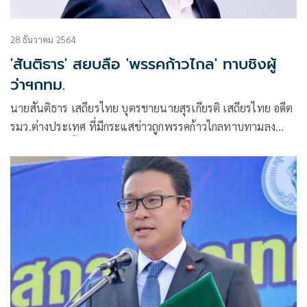
28 ธันวาคม 2564
'สันติธาร'​ สยบลือ​ 'พรรคก้าวไกล'​ ทาบชิงผู้
ว่าฯกทม.
นายสันติธาร เสถียรไทย บุตรชายนายสุรเกียรติ เสถียรไทย อดีต
รมว.ต่างประเทศ ที่มีกระแสข่าวถูกพรรคก้าวไกลทาบทามลง
สมัครรับเลือกตั้งผู้ว่าฯกทม. โพสต์เฟซบุ๊คส่วนตัว