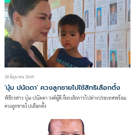
28 มิถุนายน 2569
'บุ๋ม ปนัดดา' ควงลูกชายไปใช้สิทธิเลือกตั้ง
พิธีกรสาว บุ๋ม-ปนัดดา วงศ์ผู้ดี ก็ยกเลิกการไปต่างประเทศพร้อม
ควงลูกชายไปเลือกตั้ง