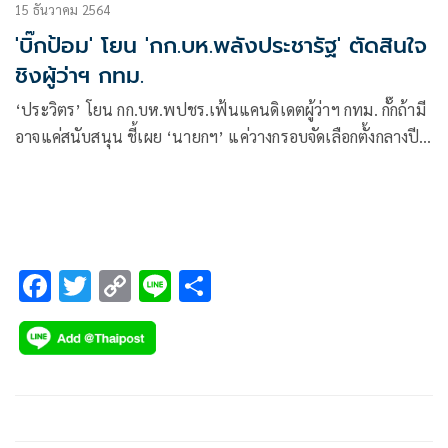
15 ธันวาคม 2564
'บิ๊กป้อม' โยน 'กก.บห.พลังประชารัฐ' ตัดสินใจ
ชิงผู้ว่าฯ กทม.
‘ประวิตร’ โยน กก.บห.พปชร.เฟ้นแคนดิเดตผู้ว่าฯ กทม. กั๊กถ้ามี
อาจแค่สนับสนุน ชี้เผย ‘นายกฯ’ แค่วางกรอบจัดเลือกตั้งกลางปี
2565 ยังไม่ใช่กำหนดแน่ชัด
F
T
C
Li
S
ac
wi
o
n
h
e
tt
p
e
ar
b
er
y
e
o
Li
o
n