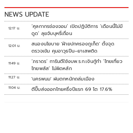
k
k
NEWS UPDATE
‘ศุลกากรช่องจอม’ เปิดปฏิบัติการ ‘เดือนนี้ไม่มี
12:17 น.
ดูด’ ลุยจับบุหรี่เถื่อน
สนองนโยบาย 'ฝ่ายปกครองภูเก็ต' ตั้งจุด
12:01 น.
ตรวจเข้ม คุมอาวุธปืน–ยาเสพติด
‘ภราดร’ การันตีใช้งบพ.ร.ก.เงินกู้ทำ ‘ไทยเที่ยว
11:49 น.
ไทยพลัส’ ไม่ผิดหลัก
11:27 น.
'นครพนม' ฝนตกหนักถล่มเมือง
11:04 น.
ตีปี๊บส่งออกไทยครึ่งปีแรก 69 โต 17.6%