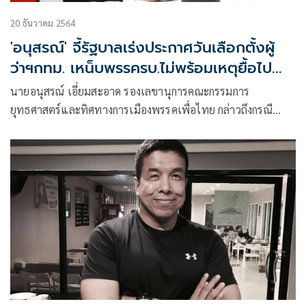
20 ธันวาคม 2564
'อนุสรณ์' จี้รัฐบาลเร่งประกาศวันเลือกตั้งผู้
ว่าฯกทม. เหน็บพรรครบ.ไม่พร้อมเหตุยื้อไป
เรื่อยๆ
นายอนุสรณ์ เอี่ยมสะอาด รองเลขานุการคณะกรรมการ
ยุทธศาสตร์และทิศทางการเมืองพรรคเพื่อไทย กล่าวถึงกรณี
พล.อ.ประยุทธ์ จันทร์โอชา นายกรัฐมนตรีและ รมว.กลาโหม