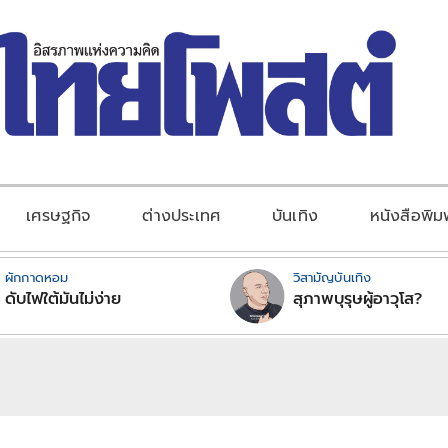
เศรษฐกิจ
ต่างประเทศ
บันเทิง
หนังสือพิม
ผักกาดหอม
วิสามัญบันเทิง
ดับไฟใต้มันไม่ง่าย
สุภาพบุรุษผู้อาวุโส?