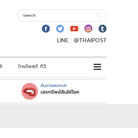
LINE : @THAIPOST
พ์
ไทยโพสต์ ทีวี
คันปากอยากเล่า
เลขทรัพย์สินให้โชค