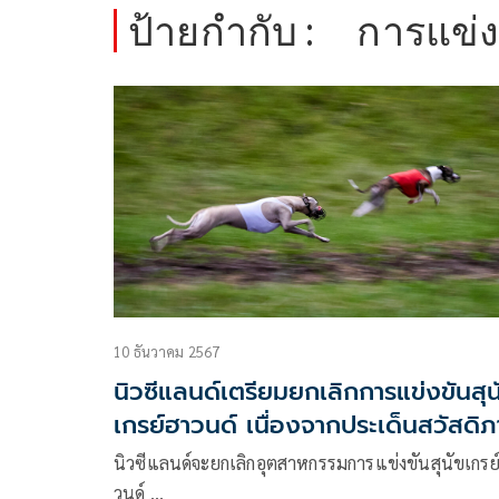
ป้ายกำกับ :
การแข่ง
10 ธันวาคม 2567
นิวซีแลนด์เตรียมยกเลิกการแข่งขันสุน
เกรย์ฮาวนด์ เนื่องจากประเด็นสวัสดิ
สัตว์
นิวซีแลนด์จะยกเลิกอุตสาหกรรมการแข่งขันสุนัขเกรย
วนด์ …