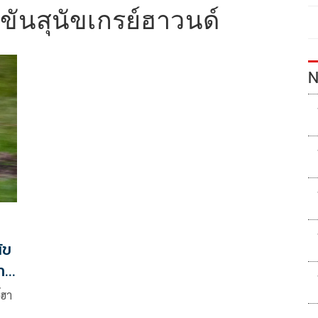
ขันสุนัขเกรย์ฮาวนด์
N
ัข
ภาพ
์ฮา