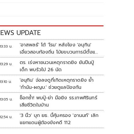
EWS UPDATE
'อาสพลธ์' โต้ 'โรม' หลังโยง 'อนุทิน'
13:33 น.
เอี่ยวสอบท้องถิ่น โบ้ยขบวนการมีตั้งแต่
ปี 62-64
ตร. เร่งหาชนวนเหตุกราดยิง ยันปืนปู่
13:29 น.
เด็ก พบรัวไป 26 นัด
'อนุทิน' จ่อลงดูที่เกิดเหตุกราดยิง ย้ำ
13:10 น.
'กำนัน-ผญบ.' ช่วยดูแลป้องกัน
ช็อกซ้ำ! พบปู่-ย่า มือยิง รร.เทพศิรินทร์
13:05 น.
เสียชีวิตในบ้าน
'3 นิ้ว' บุก ยธ. บี้คุ้มครอง 'อานนท์' เลิก
12:54 น.
แยกแดนผู้ต้องขังคดี 112