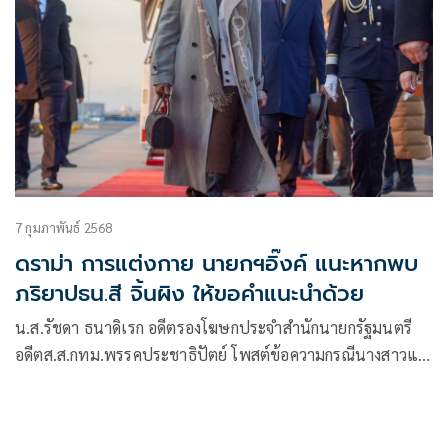
7 กุมภาพันธ์ 2568
ดราม่า การแต่งกาย นายกฯอิ๊งค์ แนะหากพบ
ภริยาปธน.สี จิ้นผิง ให้ขอคำแนะนำด้วย
น.ส.รัชดา ธนาดิเรก อดีตรองโฆษกประจำสำนักนายกรัฐมนตรี
อดีตส.ส.กทม.พรรคประชาธิปัตย์ โพสต์ข้อความกรณีนางสาวแพ
ทองธาร ชินวัตร นายกรัฐมนตรี เยือนสาธารณรัฐประชาชนจีน
ว่า