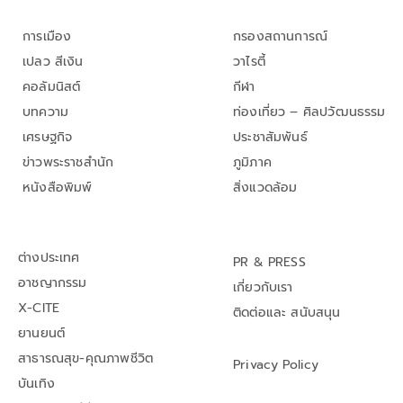
การเมือง
กรองสถานการณ์
เปลว สีเงิน
วาไรตี้
คอลัมนิสต์
กีฬา
บทความ
ท่องเที่ยว – ศิลปวัฒนธรรม
เศรษฐกิจ
ประชาสัมพันธ์
ข่าวพระราชสำนัก
ภูมิภาค
หนังสือพิมพ์
สิ่งแวดล้อม
ต่างประเทศ
PR & PRESS
อาชญากรรม
เกี่ยวกับเรา
X-CITE
ติดต่อและ สนับสนุน
ยานยนต์
สาธารณสุข-คุณภาพชีวิต
Privacy Policy
บันเทิง