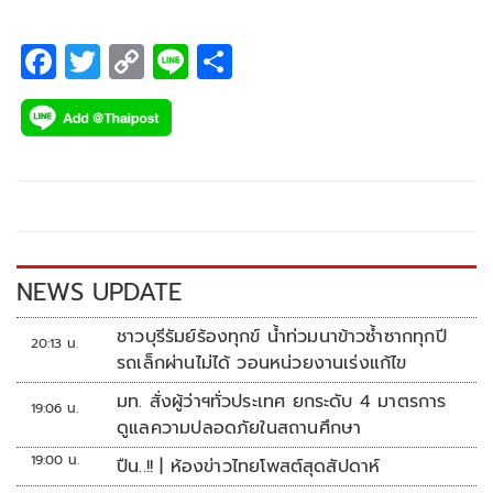
F
T
C
Li
S
ac
wi
o
n
h
e
tt
p
e
ar
b
er
y
e
o
Li
o
n
k
k
NEWS UPDATE
ชาวบุรีรัมย์ร้องทุกข์ น้ำท่วมนาข้าวซ้ำซากทุกปี
20:13 น.
รถเล็กผ่านไม่ได้ วอนหน่วยงานเร่งแก้ไข
มท. สั่งผู้ว่าฯทั่วประเทศ ยกระดับ 4 มาตรการ
19:06 น.
ดูแลความปลอดภัยในสถานศึกษา
19:00 น.
ปืน..!! | ห้องข่าวไทยโพสต์สุดสัปดาห์