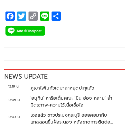
F
T
C
Li
S
ac
wi
o
n
h
e
tt
p
e
ar
b
er
y
e
o
Li
o
n
k
k
NEWS UPDATE
13:19 น.
ภูเขาไฟในกัวเตมาลาหยุดปะทุแล้ว
'อนุทิน' หารือเต็มคณะ 'มิน อ่อง หล่าย' ย้ำ
13:05 น.
มิตรภาพ-ความไว้เนื้อเชื่อใจ
เจอแล้ว ชาวประมงคุระบุรี ลอยคอมากับ
13:03 น.
แกลลอนขึ้นฝั่งระนอง หลังขาดการติดต่อ