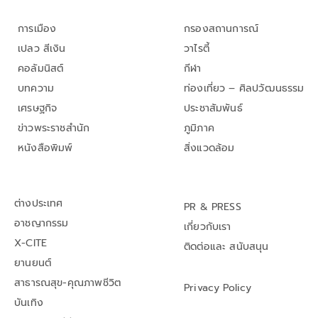
การเมือง
กรองสถานการณ์
เปลว สีเงิน
วาไรตี้
คอลัมนิสต์
กีฬา
บทความ
ท่องเที่ยว – ศิลปวัฒนธรรม
เศรษฐกิจ
ประชาสัมพันธ์
ข่าวพระราชสำนัก
ภูมิภาค
หนังสือพิมพ์
สิ่งแวดล้อม
ต่างประเทศ
PR & PRESS
อาชญากรรม
เกี่ยวกับเรา
X-CITE
ติดต่อและ สนับสนุน
ยานยนต์
สาธารณสุข-คุณภาพชีวิต
Privacy Policy
บันเทิง