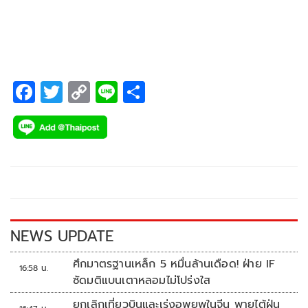
ปรึกษาอย่างใกล้ชิด
F
T
C
Li
S
ac
wi
o
n
h
e
tt
p
e
ar
b
er
y
e
o
Li
o
n
k
k
NEWS UPDATE
ศึกมาตรฐานเหล็ก 5 หมื่นล้านเดือด! ฝ่าย IF
16:58 น.
ซัดมติแบนเตาหลอมไม่โปร่งใส
ยกเลิกเที่ยวบินและเร่งอพยพในจีน พายุไต้ฝุ่น