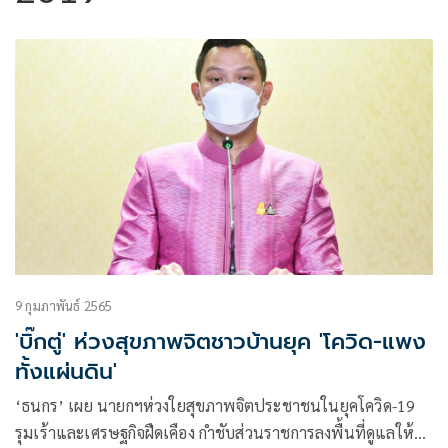
9 กุมภาพันธ์ 2565
'บิ๊กตู่' ห่วงสุขภาพจิตชาวบ้านยุค 'โควิด-แพง
ทั้งแผ่นดิน'
‘ธนกร’ เผย นายกฯห่วงใยสุขภาพจิตประชาชนในยุคโควิด-19
รุมเร้าและเศรษฐกิจฝืดเคือง กำชับส่วนราชการลงพื้นที่ดูแลให้คำ