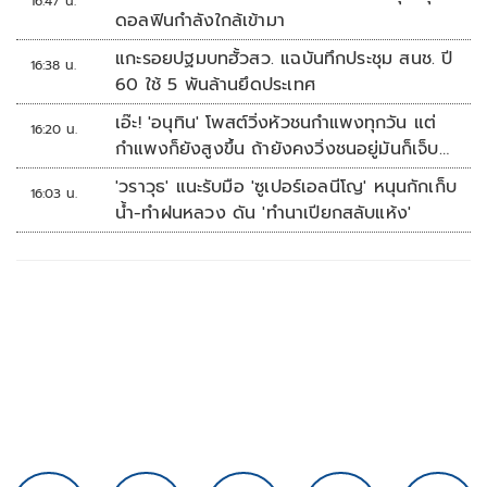
16:47 น.
ดอลฟินกำลังใกล้เข้ามา
แกะรอยปฐมบทฮั้วสว. แฉบันทึกประชุม สนช. ปี
16:38 น.
60 ใช้ 5 พันล้านยึดประเทศ
เอ๊ะ! 'อนุทิน' โพสต์วิ่งหัวชนกำแพงทุกวัน แต่
16:20 น.
กำแพงก็ยังสูงขึ้น ถ้ายังคงวิ่งชนอยู่มันก็เจ็บ
หัวอีก
'วราวุธ' แนะรับมือ 'ซูเปอร์เอลนีโญ' หนุนกักเก็บ
16:03 น.
น้ำ-ทำฝนหลวง ดัน 'ทำนาเปียกสลับแห้ง'