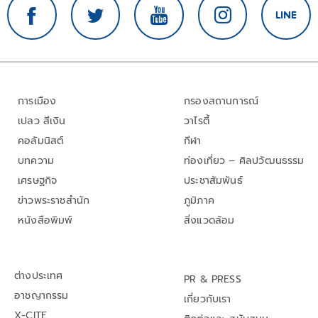
การเมือง
กรองสถานการณ์
เปลว สีเงิน
วาไรตี้
คอลัมนิสต์
กีฬา
บทความ
ท่องเที่ยว – ศิลปวัฒนธรรม
เศรษฐกิจ
ประชาสัมพันธ์
ข่าวพระราชสำนัก
ภูมิภาค
หนังสือพิมพ์
สิ่งแวดล้อม
ต่างประเทศ
PR & PRESS
อาชญากรรม
เกี่ยวกับเรา
X-CITE