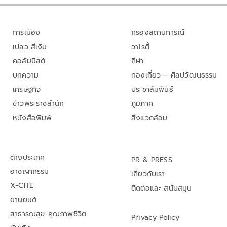
การเมือง
กรองสถานการณ์
เปลว สีเงิน
วาไรตี้
คอลัมนิสต์
กีฬา
บทความ
ท่องเที่ยว – ศิลปวัฒนธรรม
เศรษฐกิจ
ประชาสัมพันธ์
ข่าวพระราชสำนัก
ภูมิภาค
หนังสือพิมพ์
สิ่งแวดล้อม
ต่างประเทศ
PR & PRESS
อาชญากรรม
เกี่ยวกับเรา
X-CITE
ติดต่อและ สนับสนุน
ยานยนต์
สาธารณสุข-คุณภาพชีวิต
Privacy Policy