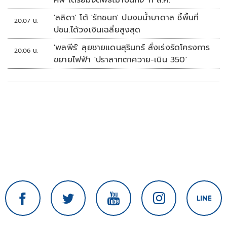
ศพ เตรียมจัดพิธีฌาปนกิจ 11 ส.ค.
'ลลิดา' โต้ 'รักชนก' ปมงบน้ำบาดาล ชี้พื้นที่
20:07 น.
ปชน.ได้วงเงินเฉลี่ยสูงสุด
'พลพีร์' ลุยชายแดนสุรินทร์ สั่งเร่งรัดโครงการ
20:06 น.
ขยายไฟฟ้า 'ปราสาทตาควาย-เนิน 350'