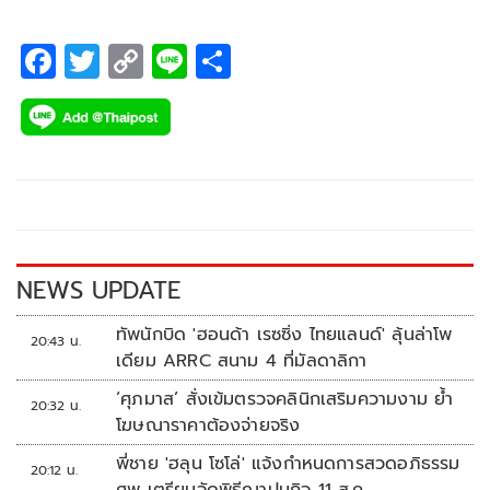
F
T
C
Li
S
ac
wi
o
n
h
e
tt
p
e
ar
b
er
y
e
o
Li
o
n
k
k
NEWS UPDATE
ทัพนักบิด 'ฮอนด้า เรซซิ่ง ไทยแลนด์' ลุ้นล่าโพ
20:43 น.
เดียม ARRC สนาม 4 ที่มัลดาลิกา
‘ศุภมาส’ สั่งเข้มตรวจคลินิกเสริมความงาม ย้ำ
20:32 น.
โฆษณาราคาต้องจ่ายจริง
พี่ชาย 'ฮลุน โซโล่' แจ้งกำหนดการสวดอภิธรรม
20:12 น.