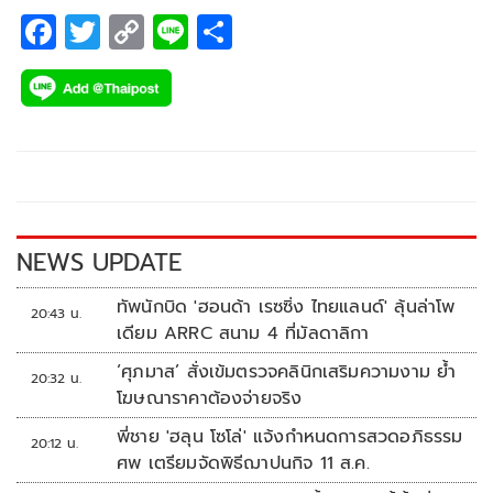
F
T
C
Li
S
ac
wi
o
n
h
e
tt
p
e
ar
b
er
y
e
o
Li
o
n
k
k
NEWS UPDATE
ทัพนักบิด 'ฮอนด้า เรซซิ่ง ไทยแลนด์' ลุ้นล่าโพ
20:43 น.
เดียม ARRC สนาม 4 ที่มัลดาลิกา
‘ศุภมาส’ สั่งเข้มตรวจคลินิกเสริมความงาม ย้ำ
20:32 น.
โฆษณาราคาต้องจ่ายจริง
พี่ชาย 'ฮลุน โซโล่' แจ้งกำหนดการสวดอภิธรรม
20:12 น.
ศพ เตรียมจัดพิธีฌาปนกิจ 11 ส.ค.