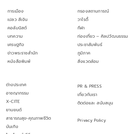
การเมือง
กรองสถานการณ์
เปลว สีเงิน
วาไรตี้
คอลัมนิสต์
กีฬา
บทความ
ท่องเที่ยว – ศิลปวัฒนธรรม
เศรษฐกิจ
ประชาสัมพันธ์
ข่าวพระราชสำนัก
ภูมิภาค
หนังสือพิมพ์
สิ่งแวดล้อม
ต่างประเทศ
PR & PRESS
อาชญากรรม
เกี่ยวกับเรา
X-CITE
ติดต่อและ สนับสนุน
ยานยนต์
สาธารณสุข-คุณภาพชีวิต
Privacy Policy
บันเทิง