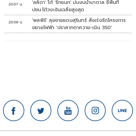
'ลลิดา' โต้ 'รักชนก' ปมงบน้ำบาดาล ชี้พื้นที่
20:07 น.
ปชน.ได้วงเงินเฉลี่ยสูงสุด
'พลพีร์' ลุยชายแดนสุรินทร์ สั่งเร่งรัดโครงการ
20:06 น.
ขยายไฟฟ้า 'ปราสาทตาควาย-เนิน 350'